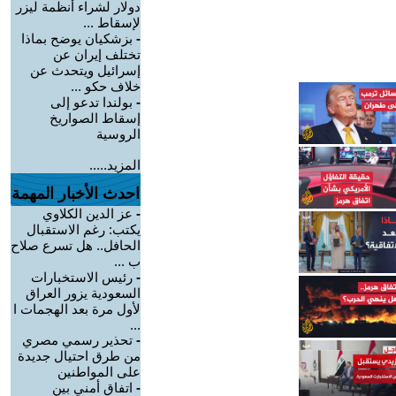
دولار لشراء أنظمة ليزر
لإسقاط ...
-
بزشكيان يوضح بماذا
تختلف إيران عن
إسرائيل ويتحدث عن
خلاف حكو ...
-
بولندا تدعو إلى
إسقاط الصواريخ
الروسية
المزيد.....
احدث الأخبار المهمة
-
عز الدين الكلاوي
يكتب: رغم الاستقبال
الحافل.. هل تسرع صلاح
ب ...
-
رئيس الاستخبارات
السعودية يزور العراق
لأول مرة بعد الهجمات ا
...
-
تحذير رسمي مصري
من طرق احتيال جديدة
على المواطنين
-
اتفاق أمني بين