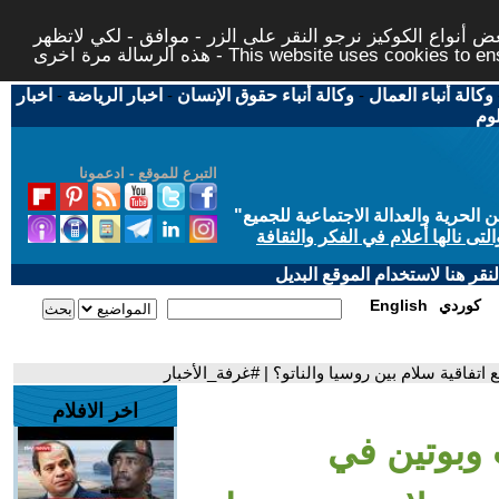
 أنواع الكوكيز نرجو النقر على الزر - موافق - لكي لاتظهر
This website uses cookies to ensure you ge
وكالة أنباء العمال
-
وكالة أنباء حقوق الإنسان
-
اخبار الرياضة
-
اخبار
لوم
التبرع للموقع - ادعمونا
حرية والعدالة الاجتماعية للجميع
"
تى نالها أعلام في الفكر والثقافة
قر هنا لاستخدام الموقع البديل
كوردي
English
تفاقية سلام بين روسيا والناتو؟ | #غرفة_الأخبار
اخر الافلام
 وبوتين في