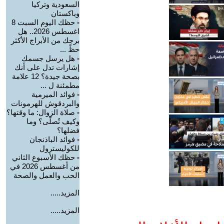
السعودية وتركيا
وباكستان
-
حظك اليوم السبت 8
اغسطس 2026.. هل
برجك من الأبراج الأكثر
حظً ...
-
هل يرسل جسمك
إشارات تدل على أنك
بصحة جيدة؟ 12 علامة
مطمئنة ل ...
-
فوائد الميرمية
والبردقوش للهرمونات
-
صلاة الزوال: ما وقتها؟
وكيف تُصلّى؟ وما
فضلها؟
-
فوائد الباذنجان
للكوليسترول
-
حظك الأسبوع الثاني
من أغسطس 2026 في
الحب والعمل والصحة
المزيد.....
المزيد.....