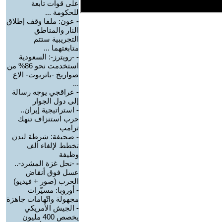
على قوات تابعة
للحكومة ...
-
عون: ملفا وقف إطلاق
النار والمناطق
التجريبية ستتم
متابعتهما ...
-
-رويترز-: السعودية
استخدمت نحو 86% من
صواريخ -باتريوت- الاع
...
-
عراقجي يوجه رسالة
إلى دول الجوار
-
استراتيجية إيران..
حرب استنزاف تنهك
ترامب
-
صحيفة: شرطة لندن
تخطط لإلغاء ألف
وظيفة
-
-نحل غزة المشرد-..
عسل فوق أنقاض
الحرب (صور + فيديو)
-
أوروبا: مسيّرات
مجهولة واتّهامات جاهزة
-
الجيش الأمريكي
يخصص 400 مليون