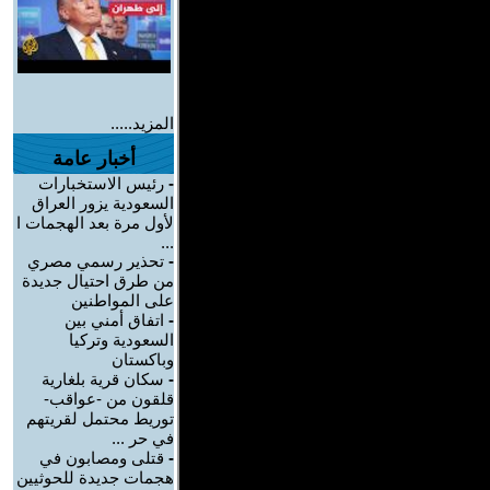
المزيد.....
أخبار عامة
-
رئيس الاستخبارات
السعودية يزور العراق
لأول مرة بعد الهجمات ا
...
-
تحذير رسمي مصري
من طرق احتيال جديدة
على المواطنين
-
اتفاق أمني بين
السعودية وتركيا
وباكستان
-
سكان قرية بلغارية
قلقون من -عواقب-
توريط محتمل لقريتهم
في حر ...
-
قتلى ومصابون في
هجمات جديدة للحوثيين