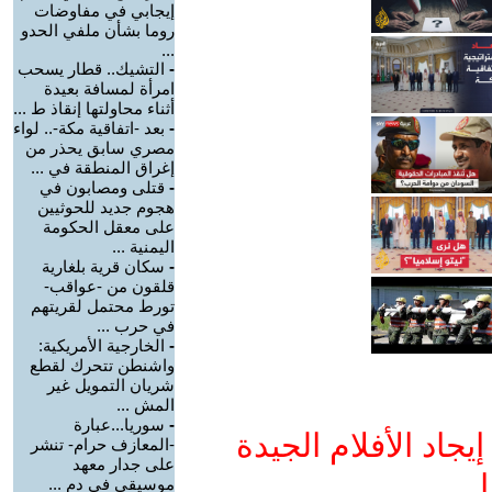
إيجابي في مفاوضات
روما بشأن ملفي الحدو
...
-
التشيك.. قطار يسحب
امرأة لمسافة بعيدة
أثناء محاولتها إنقاذ ط ...
-
بعد -اتفاقية مكة-.. لواء
مصري سابق يحذر من
إغراق المنطقة في ...
-
قتلى ومصابون في
هجوم جديد للحوثيين
على معقل الحكومة
اليمنية ...
-
سكان قرية بلغارية
قلقون من -عواقب-
تورط محتمل لقريتهم
في حرب ...
-
الخارجية الأمريكية:
واشنطن تتحرك لقطع
شريان التمويل غير
المش ...
-
سوريا...عبارة
جاد الأفلام الجيدة
-المعازف حرام- تنشر
على جدار معهد
ا
موسيقي في دم ...