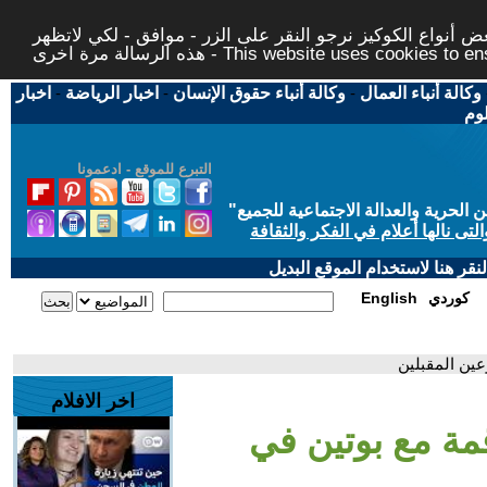
 أنواع الكوكيز نرجو النقر على الزر - موافق - لكي لاتظهر
This website uses cookies to ensure you ge
وكالة أنباء العمال
-
وكالة أنباء حقوق الإنسان
-
اخبار الرياضة
-
اخبار
لوم
التبرع للموقع - ادعمونا
حرية والعدالة الاجتماعية للجميع
"
تى نالها أعلام في الفكر والثقافة
قر هنا لاستخدام الموقع البديل
كوردي
English
ين المقبلين
اخر الافلام
مة مع بوتين في