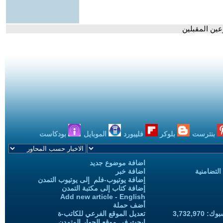
ين المقبلين
بنترست
بلوكر
فليبورد
الموبايل
بودكاست
اضافة موضوع جديد
التضامنية
اضافة خبر
إضافة يوتيوب-فلم إلى يوتيوب التمدن
إضافة كتاب إلى مكتبة التمدن
Add new article - English
أضف حملة
3,732,97
تعديل الموقع الفرعي للكاتب-ة
ابحث في موقع الحوار المتمدن