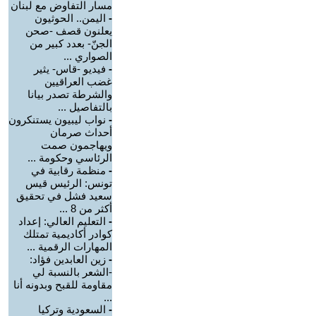
مسار التفاوض مع لبنان
-
اليمن.. الحوثيون
يعلنون قصف -صحن
الجنّ- بعدد كبير من
الصواري ...
-
فيديو -قاس- يثير
غضب العراقيين
والشرطة تصدر بيانا
بالتفاصيل ...
-
نواب ليبيون يستنكرون
أحداث صرمان
ويهاجمون صمت
الرئاسي وحكومة ...
-
منظمة رقابية في
تونس: الرئيس قيس
سعيد فشل في تحقيق
أكثر من 8 ...
-
التعليم العالي: إعداد
كوادر أكاديمية تمتلك
المهارات الرقمية ...
-
زين العابدين فؤاد:
-الشعر بالنسبة لي
مقاومة للقبح وبدونه أنا
...
-
السعودية وتركيا