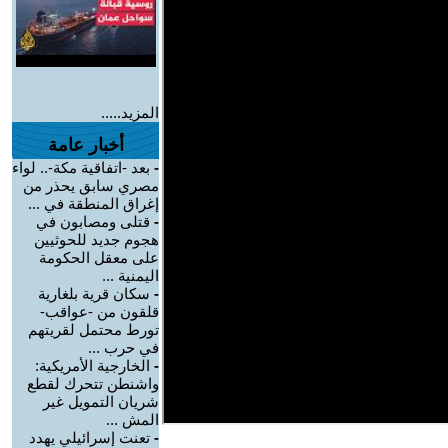
المزيد.....
أخبار عامة
-
بعد -اتفاقية مكة-.. لواء
مصري سابق يحذر من
إغراق المنطقة في ...
-
قتلى ومصابون في
هجوم جديد للحوثيين
على معقل الحكومة
اليمنية ...
-
سكان قرية بلغارية
قلقون من -عواقب-
تورط محتمل لقريتهم
في حرب ...
-
الخارجية الأمريكية:
واشنطن تتحرك لقطع
شريان التمويل غير
المش ...
-
تعنت إسرائيلي يهدد