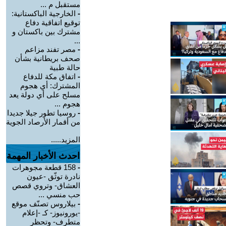
مستقبل م ...
-
الخارجية الباكستانية:
توقيع اتفاقية دفاع
مشترك بين باكستان و
...
-
مصر تفند مزاعم
صحف بريطانية بشأن
حالة طبية
-
‏اتفاق مكة للدفاع
المشترك: أي هجوم
مسلح على أي دولة يعد
هجوم ...
-
روسيا تطور جيلا جديدا
من أقمار الأرصاد الجوية
المزيد.....
احدث الأخبار المهمة
-
158 قطعة مجوهرات
نادرة توثّق -عيون
العشاق- وتروي قصص
حب منسي ...
-
بيلاروس تصنّف موقع
-يورونيوز- كـ -إعلام
متطرف- وتحظر