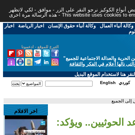
 أنواع الكوكيز نرجو النقر على الزر - موافق - لكي لاتظهر
This website uses cookies to ensure you ge
وكالة أنباء العمال
-
وكالة أنباء حقوق الإنسان
-
اخبار الرياضة
-
اخبار
لوم
التبرع للموقع - ادعمونا
حرية والعدالة الاجتماعية للجميع
"
تى نالها أعلام في الفكر والثقافة
قر هنا لاستخدام الموقع البديل
كوردي
English
ل إلى الجميع
اخر الافلام
عد الحوثيين.. ويؤكد: