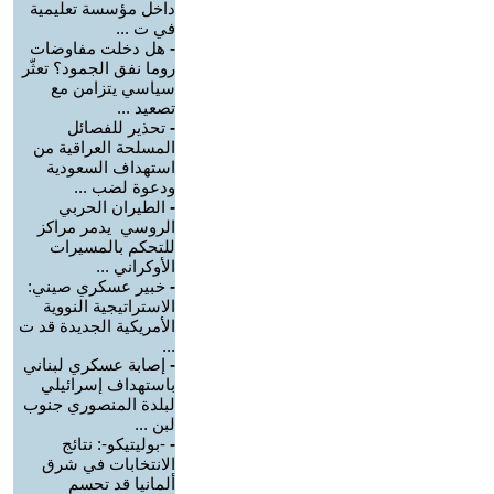
داخل مؤسسة تعليمية
في ت ...
-
هل دخلت مفاوضات
روما نفق الجمود؟ تعثّر
سياسي يتزامن مع
تصعيد ...
-
تحذير للفصائل
المسلحة العراقية من
استهداف السعودية
ودعوة لضب ...
-
الطيران الحربي
الروسي يدمر مراكز
للتحكم بالمسيرات
الأوكراني ...
-
خبير عسكري صيني:
الاستراتيجية النووية
الأمريكية الجديدة قد ت
...
-
إصابة عسكري لبناني
باستهداف إسرائيلي
لبلدة المنصوري جنوب
لبن ...
-
-بوليتيكو-: نتائج
الانتخابات في شرق
ألمانيا قد تحسم