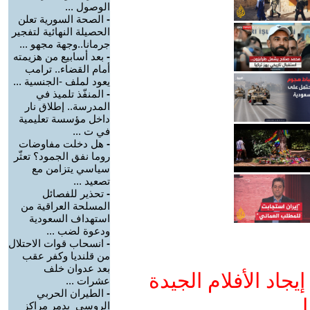
الوصول ...
-
الصحة السورية تعلن
الحصيلة النهائية لتفجير
جرمانا..وجهة مجهو ...
-
بعد أسابيع من هزيمته
أمام القضاء.. ترامب
يعود لملف -الجنسية ...
-
المنفّذ تلميذ في
المدرسة.. إطلاق نار
داخل مؤسسة تعليمية
في ت ...
-
هل دخلت مفاوضات
روما نفق الجمود؟ تعثّر
سياسي يتزامن مع
تصعيد ...
-
تحذير للفصائل
المسلحة العراقية من
استهداف السعودية
ودعوة لضب ...
-
انسحاب قوات الاحتلال
من قلنديا وكفر عقب
بعد عدوان خلف
جاد الأفلام الجيدة
عشرات ...
-
الطيران الحربي
ا
الروسي يدمر مراكز