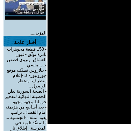
المزيد.....
أخبار عامة
-
158 قطعة مجوهرات
نادرة توثّق -عيون
العشاق- وتروي قصص
حب منسي ...
-
بيلاروس تصنّف موقع
-يورونيوز- كـ -إعلام
متطرف- وتحظر
الوصول ...
-
الصحة السورية تعلن
الحصيلة النهائية لتفجير
جرمانا..وجهة مجهو ...
-
بعد أسابيع من هزيمته
أمام القضاء.. ترامب
يعود لملف -الجنسية ...
-
المنفّذ تلميذ في
المدرسة.. إطلاق نار