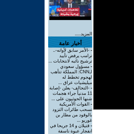
المزيد.....
أخبار عامة
-
-الأمر سابق لأوانه-..
ترامب يرفض تأييد
ترشيح نائبه لانتخابات ...
-
مسؤول سعودي
لـCNN: المملكة تتأهب
لهجوم تخطط له
ميليشيات عراق ...
-
-التحالف- يعلن -إصابة
11 مدنياً جراء هجمات
شنها الحوثيون على ...
-
القوات الأمريكية
تسحب طائرات التزود
بالوقود من مطار بن
غوريو ...
-
قتيلان و 14 جريحا في
انفجار عبوة ناسفة