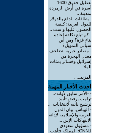
تعطيل حقوق 1600
أسرة في أرض الزمردة
بمدينة ...
-
بطاقات الدفع بالدولار
للدول العربية: كيفية
الحصول عليها واست ...
-
كم تبلغ تكلفة إعادة
بناء غزة؟ ومن أين
سيأتي التمويل؟
-
مصادر عبرية: تضاعف
معدل الهجرة من
إسرائيل وخسائر بمئات
الملا ...
المزيد.....
احدث الأخبار المهمة
-
-الأمر سابق لأوانه-..
ترامب يرفض تأييد
ترشيح نائبه لانتخابات ...
-
الهباش: بيان الدول
العربية والإسلامية لإدانة
الانتهاكات الإس ...
-
مسؤول سعودي
لـCNN: المملكة تتأهب