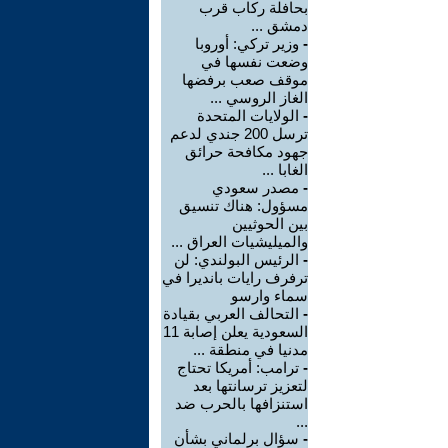
بحافلة ركاب قرب
دمشق ...
-
وزير تركي: أوروبا
وضعت نفسها في
موقف صعب برفضها
الغاز الروسي ...
-
الولايات المتحدة
ترسل 200 جندي لدعم
جهود مكافحة حرائق
الغابا ...
-
مصدر سعودي
مسؤول: هناك تنسيق
بين الحوثيين
والميليشيات العراق ...
-
الرئيس البولندي: لن
ترفرف رايات بانديرا في
سماء وارسو
-
التحالف العربي بقيادة
السعودية يعلن إصابة 11
مدنيا في منطقة ...
-
ترامب: أمريكا تحتاج
لتعزيز ترسانتها بعد
استنزافها بالحرب ضد
...
-
سؤال برلماني بشأن