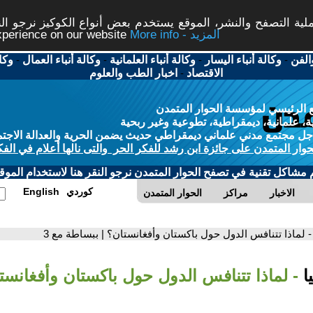
ة التصفح والنشر، الموقع يستخدم بعض أنواع الكوكيز نرجو النق
More info - المزيد
experience on our website
الفن
-
وكالة أنباء اليسار
-
وكالة أنباء العلمانية
-
وكالة أنباء العمال
-
وكا
الاقتصاد
-
اخبار الطب والعلوم
 الرئيسي لمؤسسة الحوار المتمدن
، علمانية، ديمقراطية، تطوعية وغير ربحية
ل مجتمع مدني علماني ديمقراطي حديث يضمن الحرية والعدالة الاجتم
حوار المتمدن على جائزة ابن رشد للفكر الحر والتى نالها أعلام في الفك
م مشاكل تقنية في تصفح الحوار المتمدن نرجو النقر هنا لاستخدام الموقع
كوردي
English
الاخبار
مراكز
الحوار المتمدن
- لماذا تتنافس الدول حول باكستان وأفغانستان؟ | ببساطة مع 3
ا
- لماذا تتنافس الدول حول باكستان وأفغانست