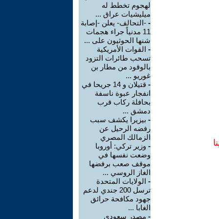
لهجوم تخطط له
ميليشيات عراق ...
-
-التحالف- يعلن -إصابة
11 مدنياً جراء هجمات
شنها الحوثيون على ...
-
القوات الأمريكية
تسحب طائرات التزود
بالوقود من مطار بن
غوريو ...
-
قتيلان و 14 جريحا في
انفجار عبوة ناسفة
بحافلة ركاب قرب
دمشق ...
-
بيزيرا يكشف سبب
رفضه الرحيل عن
الزمالك المصري
ا
-
وزير تركي: أوروبا
وضعت نفسها في
موقف صعب برفضها
الغاز الروسي ...
-
الولايات المتحدة
ترسل 200 جندي لدعم
جهود مكافحة حرائق
الغابا ...
-
مصدر سعودي