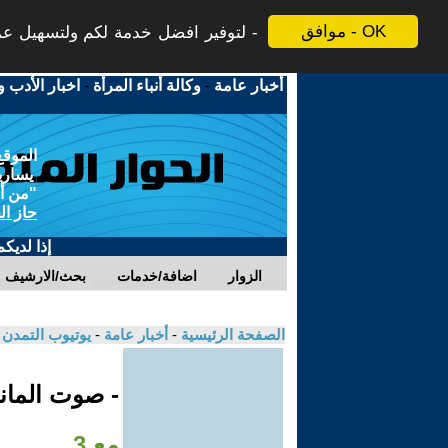
موافق - OK
لتوفير افضل خدمة لكم ولتسهيل عملي
أخبار عامة
-
وكالة أنباء المرأة
-
اخبار الأدب و
الموقع
يسارية
"من أج
حاز ال
إذا لديك
الزوار
اضافة/خدمات
بحث/الارشيف
الصفحة الرئيسية
-
أخبار عامة
-
يوتيوب التمدن
- صوت الماني
مع 3