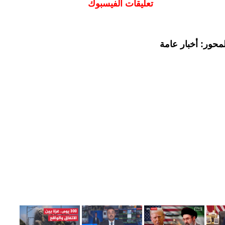
تعليقات الفيسبوك
محور: أخبار عامة