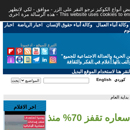
 أنواع الكوكيز نرجو النقر على الزر - موافق - لكي لاتظهر
This website uses cookies to ensure you ge
وكالة أنباء العمال
-
وكالة أنباء حقوق الإنسان
-
اخبار الرياضة
-
اخبار
لوم
التبرع للموقع - ادعمونا
حرية والعدالة الاجتماعية للجميع
"
تى نالها أعلام في الفكر والثقافة
قر هنا لاستخدام الموقع البديل
كوردي
English
اخر الافلام
- الفضة يتجاوز الذهب وأسعاره تقفز 70% منذ