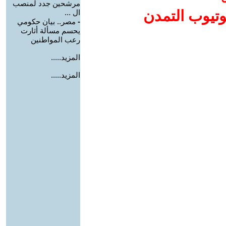
مرشحين جدد لمنصب
وتيوب التمدن
ال ...
-
مصر.. بيان حكومي
يحسم مسألة أثارت
رعب المواطنين
المزيد.....
المزيد.....