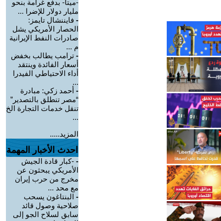
-ميتا- بدفع غرامة بنحو
مليار دولار للإضرا ...
-
فايننشال تايمز:
الحصار الأمريكي يشل
صادرات النفط الإيرانية
م ...
-
ترامب يطالب بخفض
أسعار الفائدة وينتقد
أداء الاحتياطي الفيدرا
...
-
أحمد زكي: مبادرة
“مصر تنطلق بالتصدير”
تنقل خدمات التجارة الخ
...
المزيد.....
احدث الأخبار المهمة
-
-كبار قادة الجيش
الأمريكي يبحثون عن
مخرج من حرب إيران
مع محد ...
-
البنتاغون يسحب
صلاحية وصول قائد
سابق لسلاح الجو إلى