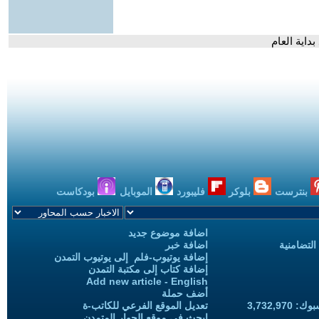
بنترست
بلوكر
فليبورد
الموبايل
بودكاست
اضافة موضوع جديد
التضامنية
اضافة خبر
إضافة يوتيوب-فلم إلى يوتيوب التمدن
إضافة كتاب إلى مكتبة التمدن
Add new article - English
أضف حملة
3,732,97
تعديل الموقع الفرعي للكاتب-ة
ابحث في موقع الحوار المتمدن