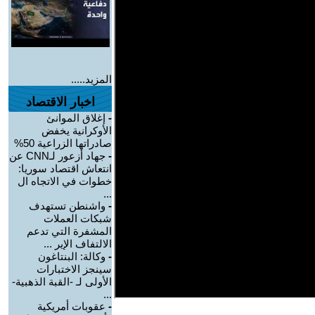
المزيد.....
اخبار الاقتصاد
-
إغلاق الموانئ
الأوكرانية يخفض
صادراتها الزراعية 50%
-
جهاد أزعور لـCNN عن
انتعاش اقتصاد سوريا:
خطوات في الاتجاه ال
...
-
واشنطن تستهدف
شبكات العملات
المشفرة التي تدعم
الالتفاف الإير ...
-
وكالة: البنتاغون
سينجز الاختبارات
الأولى لـ -القبة الذهبية-
...
-
عقوبات أمريكية