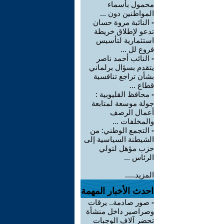
محمول بأسماء
المواطنين دون ...
-
النائبة مروة حسان
تدعو لإطلاق خريطة
استثمارية لتأسيس
فروع لل ...
-
النائب أحمد ناصر
يتقدم بسؤال برلماني
بشأن تراجع تنافسية
قطاع ...
-
محافظ القليوبية :
جولة موسعة لمتابعة
أعمال الرصف
والمخلفات ...
-
التجمع الوطني: من
الشيطنة السياسية إلى
حزب مؤهل لتولي
الرئاس ...
المزيد.....
احدث الأخبار المهمة
-
صور صادمة.. يرقات
وصراصير داخل منشأة
تحضر آلاف الوجبات