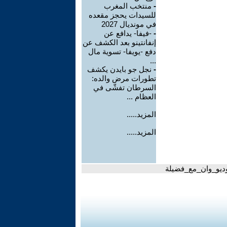
-
منتخب المغرب
للسيدات يحجز مقعده
في مونديال 2027
-
-فيفا- يدافع عن
إنفانتينو بعد الكشف عن
دفع -يويفا- تسوية مال
...
-
نجل جو بايدن يكشف
تطورات مرض والده:
السرطان تفشّى في
العظام ...
المزيد.....
المزيد.....
توديو_وان_مع_فضيلة