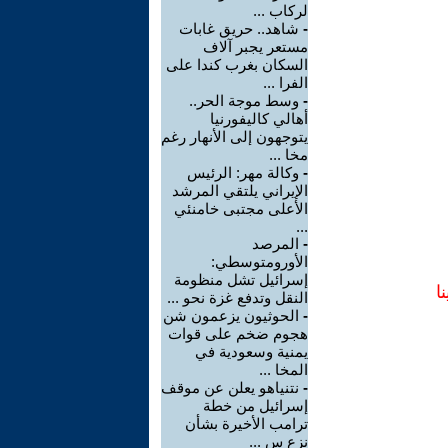
لركاب ...
-
شاهد.. حريق غابات
مستعر يجبر آلاف
السكان بغرب كندا على
الفرا ...
-
وسط موجة الحر..
أهالي كاليفورنيا
يتوجهون إلى الأنهار رغم
مخا ...
-
وكالة مهر: الرئيس
الإيراني يلتقي المرشد
الأعلى مجتبى خامنئي
...
-
المرصد
الأورومتوسطي:
إسرائيل تشل منظومة
ا
النقل وتدفع غزة نحو ...
-
الحوثيون يزعمون شن
هجوم ضخم على قوات
يمنية وسعودية في
المخا ...
-
نتنياهو يعلن عن موقف
إسرائيل من خطة
ترامب الأخيرة بشأن
نزع س ...