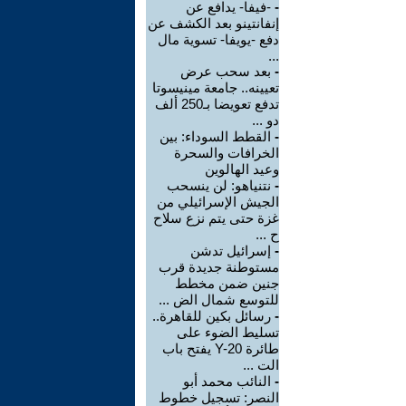
-
-فيفا- يدافع عن
إنفانتينو بعد الكشف عن
دفع -يويفا- تسوية مال
...
-
بعد سحب عرض
تعيينه.. جامعة مينيسوتا
تدفع تعويضا بـ250 ألف
دو ...
-
القطط السوداء: بين
الخرافات والسحرة
وعيد الهالوين
-
نتنياهو: لن ينسحب
الجيش الإسرائيلي من
غزة حتى يتم نزع سلاح
ح ...
-
إسرائيل تدشن
مستوطنة جديدة قرب
جنين ضمن مخطط
للتوسع شمال الض ...
-
رسائل بكين للقاهرة..
تسليط الضوء على
طائرة Y-20 يفتح باب
الت ...
-
النائب محمد أبو
النصر: تسجيل خطوط