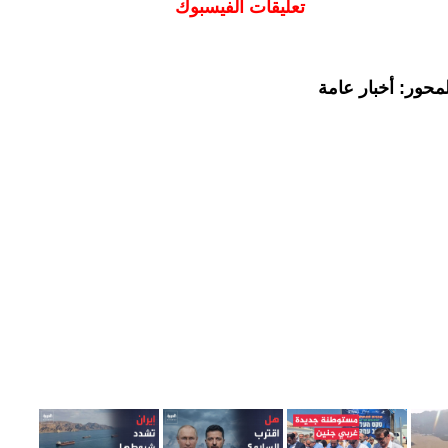
تعليقات الفيسبوك
محور: أخبار عامة