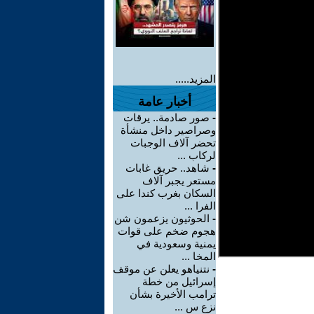
المزيد.....
أخبار عامة
-
صور صادمة.. يرقات
وصراصير داخل منشأة
تحضر آلاف الوجبات
لركاب ...
-
شاهد.. حريق غابات
مستعر يجبر آلاف
السكان بغرب كندا على
الفرا ...
-
الحوثيون يزعمون شن
هجوم ضخم على قوات
يمنية وسعودية في
المخا ...
-
نتنياهو يعلن عن موقف
إسرائيل من خطة
ترامب الأخيرة بشأن
نزع س ...