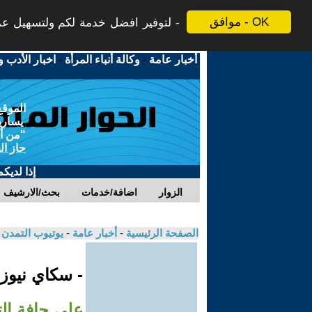
موافق - OK
لتوفير افضل خدمة لكم ولتسهيل عملي
أخبار عامة
-
وكالة أنباء المرأة
-
اخبار الأدب و
الموقع
يسارية
"من أج
حاز ال
إذا لديك
الزوار
اضافة/خدمات
بحث/الارشيف
الصفحة الرئيسية
-
أخبار عامة
-
يوتيوب التمدن
- سكاي نيوز
على حافة ال