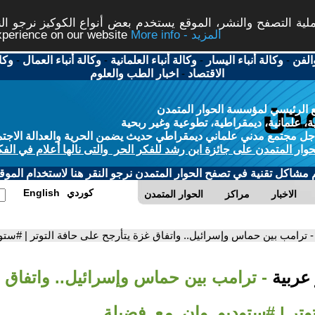
ة التصفح والنشر، الموقع يستخدم بعض أنواع الكوكيز نرجو النق
More info - المزيد
experience on our website
الفن
-
وكالة أنباء اليسار
-
وكالة أنباء العلمانية
-
وكالة أنباء العمال
-
وكا
الاقتصاد
-
اخبار الطب والعلوم
 الرئيسي لمؤسسة الحوار المتمدن
، علمانية، ديمقراطية، تطوعية وغير ربحية
ل مجتمع مدني علماني ديمقراطي حديث يضمن الحرية والعدالة الاجتم
حوار المتمدن على جائزة ابن رشد للفكر الحر والتى نالها أعلام في الفك
م مشاكل تقنية في تصفح الحوار المتمدن نرجو النقر هنا لاستخدام الموقع
كوردي
English
الاخبار
مراكز
الحوار المتمدن
- ترامب بين حماس وإسرائيل.. واتفاق غزة يتأرجح على حافة التوتر | #س
 عربية
- ترامب بين حماس وإسرائيل.. واتفاق 
توتر | #ستوديو_وان_مع_فضيلة