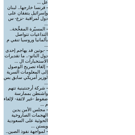
عل ...
-
فرنسا خارجها.. لبنان
وإسرائيل يتفقان على
دول لمراقبة -نزع- س
...
-
المسيّرة المفخَّخة..
التداعيات تتواصل
بألمانيا وروسيا تنفي م
...
-
-بوتين قد يهاجم إحدى
دول الناتو-.. ما تقديرات
الاستخبارات ال ...
-
إلغاء تصريح الوصول
إلى المعلومات السرية
لوزير أمريكي سابق بس
...
-
شركة أرجنتينية تتهم
واشنطن بممارسة
ضغوط -غير لائقة- لإلغاء
م ...
-
مجلس الأمن يدين
الهجمات الصاروخية
الحوثية على السعودية
ويستن ...
-
لمواجهة نفوذ الصين..