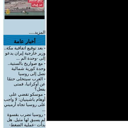
المزيد.....
أخبار عامة
-
بعد توقيع اتفاقية مكة..
وزير خارجية إيران يدعو
إلى -وحدة الم ...
-
مع صواريخ بالستية..
وحدة كورية شمالية
تصل إلى روسيا
-
الغرب سيتخلى حتمًا
عن أوكرانيا، فمتى
يفعل؟
-
موسكو تقضي على
أوهام باشينيان: لا واجب
على روسيا تجاه أرميني
...
-
روسيا تضرب بقسوة
لم يسبق لها مثيل. هل
بدأت -عملية الضغط-