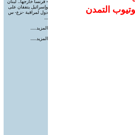
-
فرنسا خارجها.. لبنان
وإسرائيل يتفقان على
وتيوب التمدن
دول لمراقبة -نزع- س
...
المزيد.....
المزيد.....