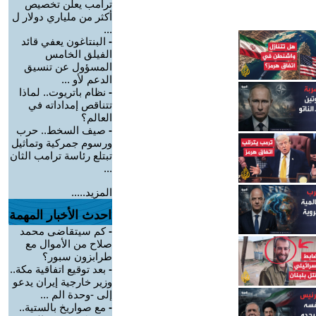
ترامب يعلن تخصيص
أكثر من ملياري دولار ل
...
-
البنتاغون يعفي قائد
الفيلق الخامس
المسؤول عن تنسيق
الدعم لأو ...
-
نظام باتريوت.. لماذا
تتناقص إمداداته في
العالم؟
-
صيف السخط.. حرب
ورسوم جمركية وتماثيل
تبتلع رئاسة ترامب الثان
...
المزيد.....
احدث الأخبار المهمة
-
كم سيتقاضى محمد
صلاح من الأموال مع
طرابزون سبور؟
-
بعد توقيع اتفاقية مكة..
وزير خارجية إيران يدعو
إلى -وحدة الم ...
-
مع صواريخ بالستية..