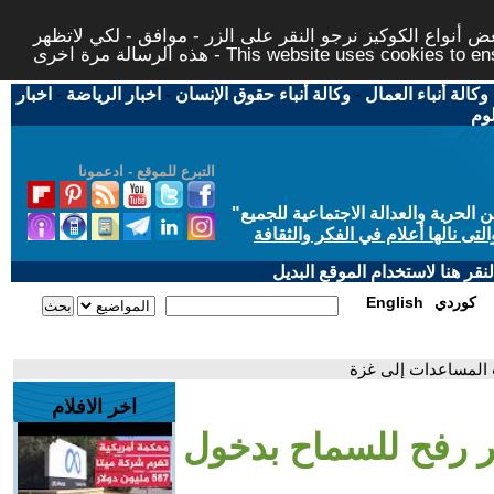
 أنواع الكوكيز نرجو النقر على الزر - موافق - لكي لاتظهر
This website uses cookies to ensure you ge
وكالة أنباء العمال
-
وكالة أنباء حقوق الإنسان
-
اخبار الرياضة
-
اخبار
لوم
التبرع للموقع - ادعمونا
حرية والعدالة الاجتماعية للجميع
"
تى نالها أعلام في الفكر والثقافة
قر هنا لاستخدام الموقع البديل
كوردي
English
 المساعدات إلى غزة
اخر الافلام
بر رفح للسماح بدخول