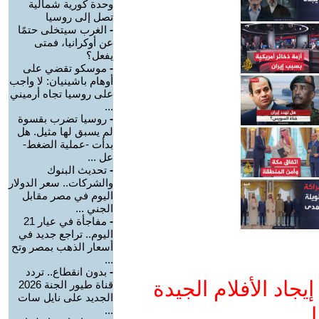
وحدة كورية شمالية
تصل إلى روسيا
-
الغرب سيتخلى حتمًا
عن أوكرانيا، فمتى
يفعل؟
-
موسكو تقضي على
أوهام باشينيان: لا واجب
على روسيا تجاه أرميني
...
-
روسيا تضرب بقسوة
لم يسبق لها مثيل. هل
بدأت -عملية الضغط-
عل ...
-
تحديث البنوك
والشركات.. سعر الدولار
اليوم في مصر مقابل
الجني ...
-
مفاجأة في عيار 21
اليوم.. تراجع جديد في
أسعار الذهب بمصر وتح
...
-
بدون انقطاع.. تردد
جاد الأفلام الجيدة
قناة طيور الجنة 2026
الجديد على نايل سات
ا
...