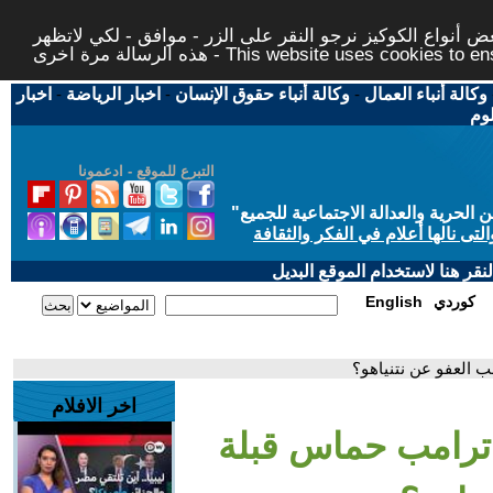
 أنواع الكوكيز نرجو النقر على الزر - موافق - لكي لاتظهر
This website uses cookies to ensure you ge
وكالة أنباء العمال
-
وكالة أنباء حقوق الإنسان
-
اخبار الرياضة
-
اخبار
لوم
التبرع للموقع - ادعمونا
حرية والعدالة الاجتماعية للجميع
"
تى نالها أعلام في الفكر والثقافة
قر هنا لاستخدام الموقع البديل
كوردي
English
 العفو عن نتنياهو؟
اخر الافلام
ترامب حماس قبلة