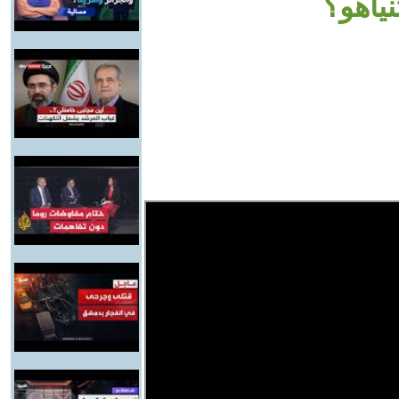
نياهو؟