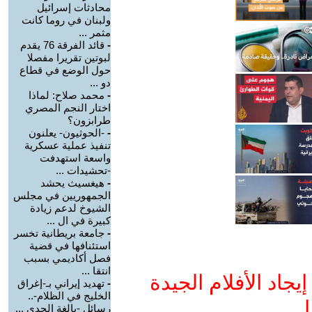
محادثات إسرائيل
ولبنان في روما كانت
مثمر ...
-
قائد الفرقة 76 يقدم
لبوتين تقريرا مفصلا
حول الوضع في قطاع
دو ...
-
محمد صلاح: لماذا
اختار النجم المصري
طرابزون؟
-
-الحوثيون- يعلنون
تنفيذ عملية عسكرية
واسعة استهدفت
-تحشيدات ...
-
هيغسيث يحشد
الجمهوريين في مجلس
الشيوخ لدعم زيادة
كبيرة في ال ...
-
جامعة بريطانية تخسر
استئنافها في قضية
فصل أكاديمي بسبب
انتقا ...
جاد الأفلام الجيدة
-
تهديد إيراني بـ-إغراق
الخليج في الظلام-..
ا
رسائل -بالغة الجدي ...