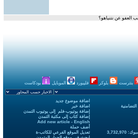
 العفو عن نتنياهو؟
بنترست
بلوكر
فليبورد
الموبايل
بودكاست
اضافة موضوع جديد
التضامنية
اضافة خبر
إضافة يوتيوب-فلم إلى يوتيوب التمدن
إضافة كتاب إلى مكتبة التمدن
Add new article - English
أضف حملة
3,732,97
تعديل الموقع الفرعي للكاتب-ة
ابحث في موقع الحوار المتمدن