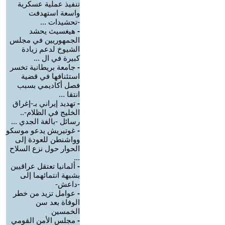
تنفيذ عملية عسكرية
واسعة استهدفت
-تحشيدات ...
-
هيغسيث يحشد
الجمهوريين في مجلس
الشيوخ لدعم زيادة
كبيرة في ال ...
-
جامعة بريطانية تخسر
استئنافها في قضية
فصل أكاديمي بسبب
انتقا ...
-
تهديد إيراني بـ-إغراق
الخليج في الظلام-..
رسائل -بالغة الجدي ...
-
غوتيريش يدعو موسكو
وواشنطن للعودة إلى
الحوار حول نزع السلاح
...
-
ألمانيا تعتقل عراقيين
بشبهة انتمائهما إلى
-داعش-
-
عوامل تزيد من خطر
الوفاة بعد سن
الخمسين
-
مجلس الأمن القومي