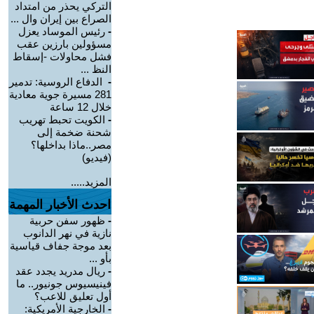
التركي يحذر من امتداد
الصراع بين إيران وال ...
-
رئيس الموساد يعزل
مسؤولين بارزين عقب
فشل محاولات -إسقاط
النظ ...
-
الدفاع الروسية: تدمير
281 مسيرة جوية معادية
خلال 12 ساعة
-
الكويت تحبط تهريب
شحنة ضخمة إلى
مصر..ماذا بداخلها؟
(فيديو)
المزيد.....
احدث الأخبار المهمة
-
ظهور سفن حربية
نازية في نهر الدانوب
بعد موجة جفاف قياسية
بأو ...
-
ريال مدريد يجدد عقد
فينيسيوس جونيور.. ما
أول تعليق للاعب؟
-
الخارجية الأمريكية: