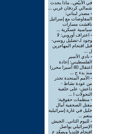
في الأبيّض.. ماذا يحدث
شمالي كردفان غربي ...
-
مصدر لبناني:
المفاوضات مع إسرائيل
ناقشت مسارات
سياسية عسكرية ...
-
اعتراف أوروبي: لا
وجود لـ-تضليل روسي-
قبل اقتحام المهاجرين
ل ...
-
نادي الأسير
الفلسطيني: إعادة
اعتقال 80 أسيرا محررا
منذ بدء ح ...
-
الأمم المتحدة تحذر
من عودة نشاط -
داعش- على خلفية
التحولات ا ...
-
منظمات حقوقية:
مقتل الصحفية آمال
خليل في غارة إسرائيلية
متعم ...
-
لليوم الثاني.. الجيش
الإسرائيلي يواصل
اقتحام قلنديا ويصعّد ع