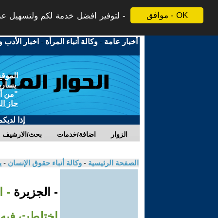
موافق - OK
لتوفير افضل خدمة لكم ولتسهيل عملي
أخبار عامة
-
وكالة أنباء المرأة
-
اخبار الأدب و
الموقع
يسارية
"من أج
حاز ال
إذا لديك
الزوار
اضافة/خدمات
بحث/الارشيف
الصفحة الرئيسية
-
وكالة أنباء حقوق الإنسان
-
ي
- الجزيرة
- 
اختلطت فيه 