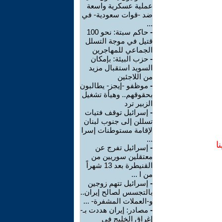
عملية عسكرية واسعة
ضد -قوات سعودية- في
...
-
حاكم سبتة: نحو 100
قتيل في موجة التسلل
الجماعي للمهاجرين
-
حزب البيئة: بإمكان
السويد استقبال مزيد
من اللاجئين
-
موظفو -إيجز- يطالبون
بحقوقهم.. وهيأة تشغيل
الزبير ترد
-
إسرائيل توقف فتيات
تسللن إلى جنوب لبنان
لإقامة مستوطنات إسرا
...
ا
-
إسرائيل تفرج عن
معتقلين سوريين من
القنيطرة بعد 13 شهراً
من ا ...
-
إسرائيل تتهم زوجين
بالتجسس لصالح إيران..
و-العملات المشفرة- ...
-
مصادر: إيران هددت بـ-
إغراق الخليج في