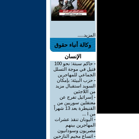
المزيد.....
وكالة أنباء حقوق
الإنسان
-
حاكم سبتة: نحو 100
قتيل في موجة التسلل
الجماعي للمهاجرين
-
حزب البيئة: بإمكان
السويد استقبال مزيد
من اللاجئين
-
إسرائيل تفرج عن
معتقلين سوريين من
القنيطرة بعد 13 شهراً
من ا ...
-
اليونان تنقذ عشرات
المهاجرين بينهم
مصريون وسودانيون
-
اتساع مخيم النازحين