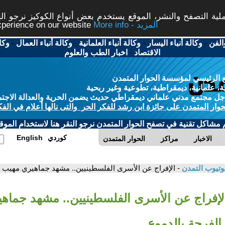
ة التصفح والنشر، الموقع يستخدم بعض أنواع الكوكيز نرجو النق
More info - المزيد
experience on our website
الفن
-
وكالة أنباء اليسار
-
وكالة أنباء العلمانية
-
وكالة أنباء العمال
-
وكا
الاقتصاد
-
اخبار الطب والعلوم
 الرئيسي لمؤسسة الحوار المتمدن
، علمانية، ديمقراطية، تطوعية وغير ربحية
ل مجتمع مدني علماني ديمقراطي حديث يضمن الحرية والعدالة الاجتم
حوار المتمدن على جائزة ابن رشد للفكر الحر والتى نالها أعلام في الفك
م مشاكل تقنية في تصفح الحوار المتمدن نرجو النقر هنا لاستخدام الموقع
كوردي
English
الاخبار
مراكز
الحوار المتمدن
وتيوب التمدن
- الإفراج عن الأسرى الفلسطينيين.. مشهد جماهيري مهيب ا
الإفراج عن الأسرى الفلسطينيين.. مشهد جماه
الفرحة بالدموع