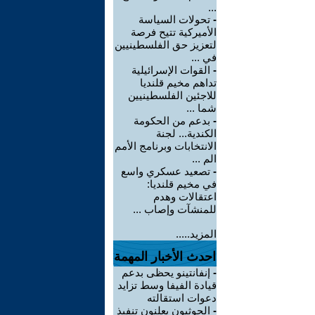
...
-
تحولات السياسة
الأميركية تتيح فرصة
لتعزيز حق الفلسطينيين
في ...
-
القوات الإسرائيلية
تداهم مخيم قلنديا
للاجئين الفلسطينيين
شما ...
-
بدعم من الحكومة
الكندية... لجنة
الانتخابات وبرنامج الأمم
الم ...
-
تصعيد عسكري واسع
في مخيم قلنديا:
اعتقالات وهدم
للمنشآت وإصاب ...
المزيد.....
احدث الأخبار المهمة
-
إنفانتينو يحظى بدعم
قيادة الفيفا وسط تزايد
دعوات استقالته
-
الحوثيون يعلنون تنفيذ