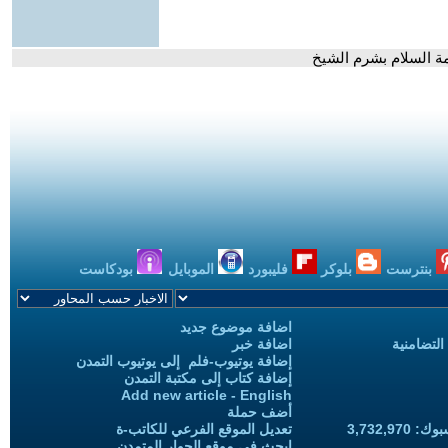
مة السلام بشرم الشيخ
بنترست
بلوكر
فليبورد
الموبايل
بودكاست
اضافة موضوع جديد
التضامنية
اضافة خبر
إضافة يوتيوب-فلم إلى يوتيوب التمدن
إضافة كتاب إلى مكتبة التمدن
Add new article - English
أضف حملة
3,732,97
تعديل الموقع الفرعي للكاتب-ة
ابحث في موقع الحوار المتمدن