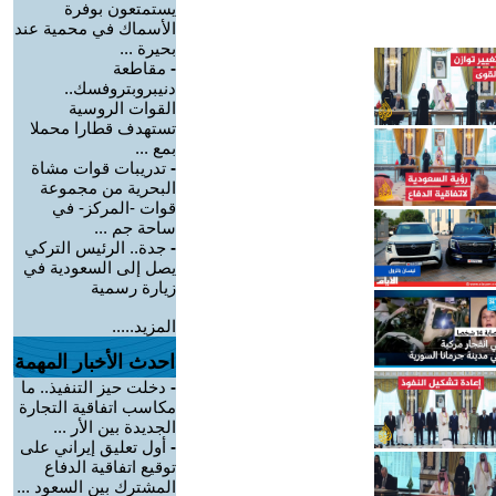
يستمتعون بوفرة
الأسماك في محمية عند
بحيرة ...
-
مقاطعة
دنيبروبتروفسك..
القوات الروسية
تستهدف قطارا محملا
بمع ...
-
تدريبات قوات مشاة
البحرية من مجموعة
قوات -المركز- في
ساحة جم ...
-
جدة.. الرئيس التركي
يصل إلى السعودية في
زيارة رسمية
المزيد.....
احدث الأخبار المهمة
-
دخلت حيز التنفيذ.. ما
مكاسب اتفاقية التجارة
الجديدة بين الأر ...
-
أول تعليق إيراني على
توقيع اتفاقية الدفاع
المشترك بين السعود ...