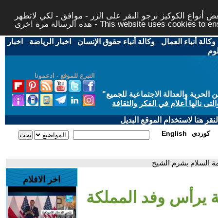
 أنواع الكوكيز نرجو النقر على الزر - موافق - لكي لاتظهر
This website uses cookies to ensure you ge
وكالة أنباء العمال
-
وكالة أنباء حقوق الإنسان
-
اخبار الرياضة
-
اخبار
لوم
التبرع للموقع - ادعمونا
حرية والعدالة الاجتماعية للجميع
"
تى نالها أعلام في الفكر والثقافة
قر هنا لاستخدام الموقع البديل
كوردي
English
مة السلام بشرم الشيخ
اخر الافلام
ة يرأس وفد المملكة