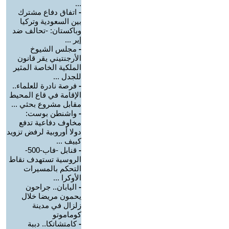
...
-
اتفاق دفاع مشترك
بين السعودية وتركيا
وباكستان: -تحالف ضد
إير ...
-
مجلس الشيوخ
الأرجنتيني يقر قانون
الملكية الخاصة المثير
للجدل ...
-
فرصة نادرة للعلماء..
الإقامة في قاع المحيط
مقابل مشروع بحثي ...
-
واشنطن بوست:
مخاوف دفاعية تدفع
دولا أوروبية لرفض تزويد
كييف ...
-
قنابل -فاب-500-
الروسية تستهدف نقاط
التحكم بالمسيرات
الأوكرا ...
-
اليابان.. جراحون
يحمون مريضا خلال
زلزال في مدينة
كوماموتو
-
كامتشاتكا.. دببة