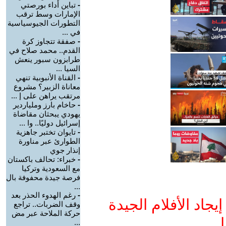
-
تباين أداء بورصتي
الإمارات وسط ترقب
التطورات الجيوسياسية
في ...
-
صفقة تتجاوز كرة
القدم.. محمد صلاح في
طرابزون سبور ينعش
السيا ...
-
القناة الأنبوبية تنهي
معاناة الزبير؟ مشروع
مرتقب يراهن على إ ...
-
حاخام بارز وملياردير
يهودي يبحثان مقاضاة
إسرائيل دوليًا.. وا ...
-
تايوان تختبر جاهزية
الطوارئ عبر مناورة
إنذار جوي
-
خبراء: تحالف باكستان
مع السعودية وتركيا
فرصة جيدة محفوفة بال
...
-
رغم الهدوء الحذر بعد
جاد الأفلام الجيدة
وقف الضربات.. تراجع
حركة الملاحة عبر مض
ا
...