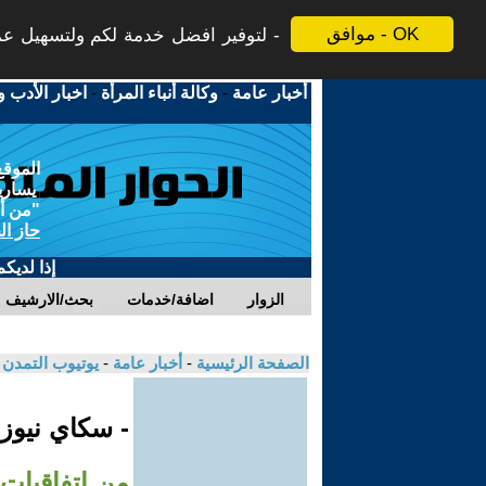
موافق - OK
لتوفير افضل خدمة لكم ولتسهيل عملي
أخبار عامة
-
وكالة أنباء المرأة
-
اخبار الأدب و
الموقع
يسارية
"من أج
حاز ال
إذا لديك
الزوار
اضافة/خدمات
بحث/الارشيف
الصفحة الرئيسية
-
أخبار عامة
-
يوتيوب التمدن
- سكاي نيوز
من اتفاقيات 