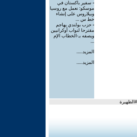
-
سفير باكستان في
موسكو: نعمل مع روسيا
وبيلاروس على إنشاء
خط س ...
-
حزب بولندي يهاجم
مقترحا لنواب أوكرانيين
ويصفه بـ-الخطاب الإم
...
المزيد.....
المزيد.....
#الظهيرة