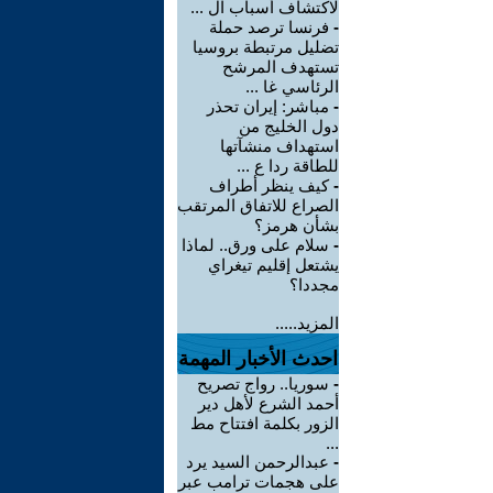
لاكتشاف أسباب ال ...
-
فرنسا ترصد حملة
تضليل مرتبطة بروسيا
تستهدف المرشح
الرئاسي غا ...
-
مباشر: إيران تحذر
دول الخليج من
استهداف منشآتها
للطاقة ردا ع ...
-
كيف ينظر أطراف
الصراع للاتفاق المرتقب
بشأن هرمز؟
-
سلام على ورق.. لماذا
يشتعل إقليم تيغراي
مجددا؟
المزيد.....
احدث الأخبار المهمة
-
سوريا.. رواج تصريح
أحمد الشرع لأهل دير
الزور بكلمة افتتاح مط
...
-
عبدالرحمن السيد يرد
على هجمات ترامب عبر