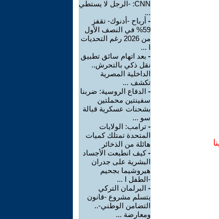
CNN: -الرجل لا يستطي
...
-
أرباح -أدنوك- تقفز
59% في النصف الأول
من 2026 رغم التحديات
ا ...
-
بعد اتهام سائق تطبيق
نقل ذكي بالتحرش..
الداخلية المصرية
تكشف ...
-
الدفاع الروسية: ضربنا
سفينتين محملتين
بشحنات عسكرية قبالة
سو ...
-
ترامب: الولايات
المتحدة تمتلك كميات
ا
هائلة من الذخائر
-
كيف انطبعت الأجساد
البشرية على جدران
هيروشيما بجحيم
-الطفل ا ...
-
البرلمان التركي
يتسلم مشروع -قانون
التضامن الوطني-..
ومعارضة ...