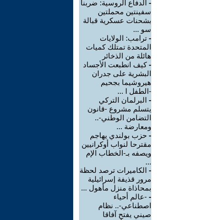
-
الدفاع الروسية: ضربنا
سفينتين محملتين
بشحنات عسكرية قبالة
سو ...
-
ترامب: الولايات
المتحدة تمتلك كميات
هائلة من الذخائر
-
كيف انطبعت الأجساد
البشرية على جدران
هيروشيما بجحيم
-الطفل ا ...
-
البرلمان التركي
يتسلم مشروع -قانون
التضامن الوطني-..
ومعارضة ...
-
حزب بولندي يهاجم
مقترحا لنواب أوكرانيين
ويصفه بـ-الخطاب الإم
...
-
الكاميرات ترصد لحظة
مرور قذيفة إسرائيلية
بمحاذاة منزل مأهول ...
-
-عالم أحياء
اصطناعي-.. نظام
صيني يفتح آفاقا