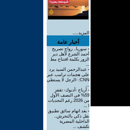
المزيد.....
أخبار عامة
-
سوريا.. رواج تصريح
أحمد الشرع لأهل دير
الزور بكلمة افتتاح مط
...
-
عبدالرحمن السيد يرد
على هجمات ترامب عبر
CNN: -الرجل لا يستطي
...
-
أرباح -أدنوك- تقفز
59% في النصف الأول
من 2026 رغم التحديات
ا ...
-
بعد اتهام سائق تطبيق
نقل ذكي بالتحرش..
الداخلية المصرية
تكشف ...