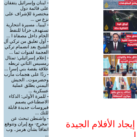
-
لبنان وإسرائيل يتفقان
على قائمة دول
مختصرة للإشراف على
نزع س ...
-
ليبيا.. مسيرة انتحارية
تستهدف خزانا للنفط
الخام داخل مصفاة ا ...
-
أول تعليق من تركي آل
الشيخ بعد انضمام تركي
العجمة لقنوات ثما ...
-
إعلام إسرائيلي: تمثال
رمسيس الثاني تربطه
علاقة بقصة بني إسرا ...
-
ردًا على هجمات مأرب
وحضرموت.. الجيش
اليمني يطلق عملية
عسكرية ...
-
للمرة الأولى: الذكاء
الاصطناعي يصمم
فيروسات جديدة قابلة
للتك ...
-
واشنطن تبحث عن
جاد الأفلام الجيدة
-مخرج- مع إيران وتتوقع
اتفاقاً بشأن هرمز.. وب
ا
...