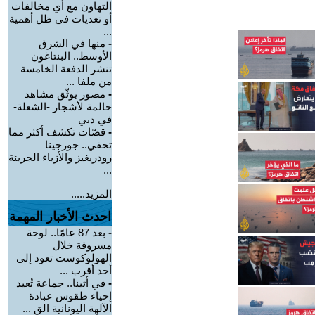
التهاون مع أي مخالفات
أو تعديات في ظل أهمية
...
-
منها في الشرق
الأوسط.. البنتاغون
تنشر الدفعة الخامسة
من ملفا ...
-
مصور يوثّق مشاهد
حالمة لأشجار -الشعلة-
في دبي
-
قصّات تكشف أكثر مما
تخفي.. جورجينا
رودريغيز والأزياء الجريئة
...
المزيد.....
احدث الأخبار المهمة
-
بعد 87 عامًا.. لوحة
مسروقة خلال
الهولوكوست تعود إلى
أحد أقرب ...
-
في أثينا.. جماعة تُعيد
إحياء طقوس عبادة
الآلهة اليونانية الق ...