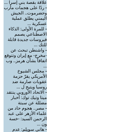
علاقة بقصة بني إسرا ...
-
ردًا على هجمات مأرب
وحضرموت.. الجيش
اليمني يطلق عملية
عسكرية ...
-
للمرة الأولى: الذكاء
الاصطناعي يصمم
فيروسات جديدة قابلة
للتك ...
-
واشنطن تبحث عن
-مخرج- مع إيران وتتوقع
اتفاقاً بشأن هرمز.. وب
...
-
مجلس الشيوخ
الأمريكي يقرّ حزمة
عقوبات صارمة ضد
روسيا ويتيح ل ...
-
الاتحاد الأوروبي ينتقد
ميتا وتيك توك: أخبار
مضللة عن سبتة
-
مصر.. هجوم حاد من
علماء الأزهر على عبد
الرحمن السيد: -خسة
ون ...
-
هانى سويلم: عدم