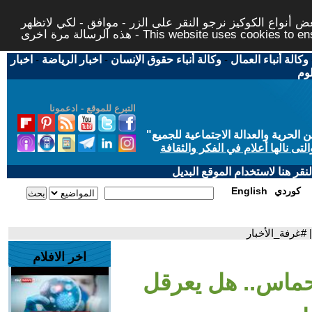
 أنواع الكوكيز نرجو النقر على الزر - موافق - لكي لاتظهر
This website uses cookies to ensure you ge
وكالة أنباء العمال
-
وكالة أنباء حقوق الإنسان
-
اخبار الرياضة
-
اخبار
لوم
التبرع للموقع - ادعمونا
حرية والعدالة الاجتماعية للجميع
"
تى نالها أعلام في الفكر والثقافة
قر هنا لاستخدام الموقع البديل
كوردي
English
#غرفة_الأخبار
اخر الافلام
حماس.. هل يعرقل