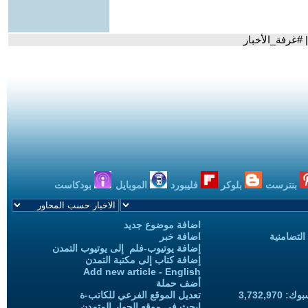
#غرفة_الأخبار
بنترست
بلوكر
فليبورد
الموبايل
بودكاست
اضافة موضوع جديد
التضامنية
اضافة خبر
إضافة يوتيوب-فلم إلى يوتيوب التمدن
إضافة كتاب إلى مكتبة التمدن
Add new article - English
أضف حملة
3,732,97
تعديل الموقع الفرعي للكاتب-ة
ابحث في موقع الحوار المتمدن