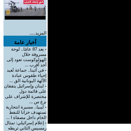
المزيد.....
أخبار عامة
-
بعد 87 عامًا.. لوحة
مسروقة خلال
الهولوكوست تعود إلى
أحد أقرب ...
-
في أثينا.. جماعة تُعيد
إحياء طقوس عبادة
الآلهة اليونانية الق ...
-
لبنان وإسرائيل يتفقان
على قائمة دول
مختصرة للإشراف على
نزع س ...
-
ليبيا.. مسيرة انتحارية
تستهدف خزانا للنفط
الخام داخل مصفاة ا ...
-
إعلام إسرائيلي: تمثال
رمسيس الثاني تربطه