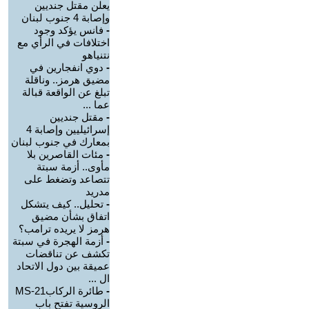
يعلن مقتل جنديين
وإصابة 4 جنوب لبنان
-
فانس يؤكد وجود
اختلافات في الرأي مع
نتنياهو
-
دوي انفجارين في
مضيق هرمز.. وناقلة
تبلغ عن الواقعة قبالة
عما ...
-
مقتل جنديين
إسرائيليين وإصابة 4
بمعارك في جنوب لبنان
-
مئات القاصرين بلا
مأوى.. أزمة سبتة
تتصاعد وتضغط على
مدريد
-
تحليل.. كيف يتشكل
اتفاق بشأن مضيق
هرمز لا يريده ترامب؟
-
أزمة الهجرة في سبتة
تكشف عن تناقضات
عميقة بين دول الاتحاد
ال ...
-
طائرة الركابMS-21
الروسية تفتح باب