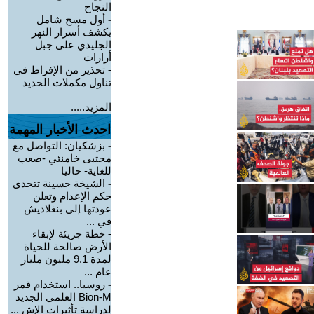
النجاح
-
أول مسح شامل
يكشف أسرار النهر
الجليدي على جبل
أرارات
-
تحذير من الإفراط في
تناول مكملات الحديد
المزيد.....
احدث الأخبار المهمة
-
بزشكيان: التواصل مع
مجتبى خامنئي -صعب
للغاية- حاليا
-
الشيخة حسينة تتحدى
حكم الإعدام وتعلن
عودتها إلى بنغلاديش
في ...
-
خطة جريئة لإبقاء
الأرض صالحة للحياة
لمدة 9.1 مليون مليار
عام ...
-
روسيا.. استخدام قمر
Bion-M العلمي الجديد
لدراسة تأثيرات الإش ...