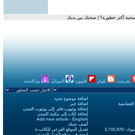
حية أكثر خطورة؟ | صحتك بين يديك
بنترست
بلوكر
فليبورد
الموبايل
بودكاست
اضافة موضوع جديد
التضامنية
اضافة خبر
إضافة يوتيوب-فلم إلى يوتيوب التمدن
إضافة كتاب إلى مكتبة التمدن
Add new article - English
أضف حملة
3,732,97
تعديل الموقع الفرعي للكاتب-ة
ابحث في موقع الحوار المتمدن