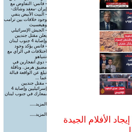
-
فانس: التفاوض مع
إيران -معقد وشائك-
-
البيت الأبيض ينفي
وجود خلافات بين ترامب
وهيغسيث
-
الجيش الإسرائيلي
يعلن مقتل جنديين
وإصابة 4 جنوب لبنان
-
فانس يؤكد وجود
اختلافات في الرأي مع
نتنياهو
-
دوي انفجارين في
مضيق هرمز.. وناقلة
تبلغ عن الواقعة قبالة
عما ...
-
مقتل جنديين
إسرائيليين وإصابة 4
بمعارك في جنوب لبنان
المزيد.....
المزيد.....
جاد الأفلام الجيدة
ا