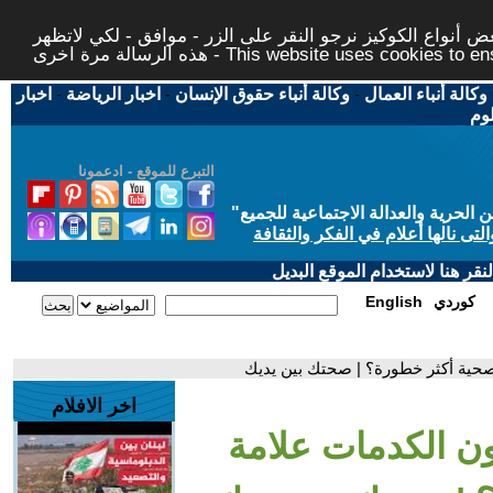
 أنواع الكوكيز نرجو النقر على الزر - موافق - لكي لاتظهر
This website uses cookies to ensure you ge
وكالة أنباء العمال
-
وكالة أنباء حقوق الإنسان
-
اخبار الرياضة
-
اخبار
لوم
التبرع للموقع - ادعمونا
حرية والعدالة الاجتماعية للجميع
"
تى نالها أعلام في الفكر والثقافة
قر هنا لاستخدام الموقع البديل
كوردي
English
حية أكثر خطورة؟ | صحتك بين يديك
اخر الافلام
ن الكدمات علامة