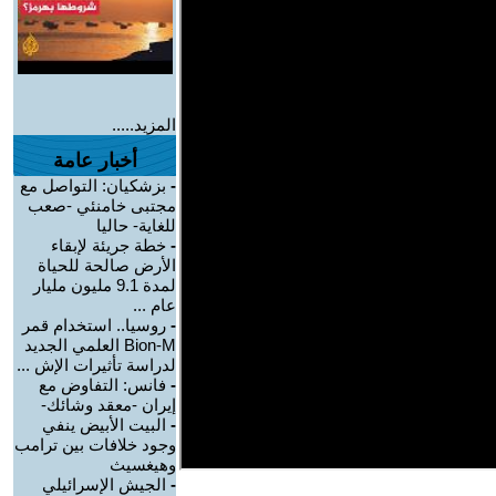
المزيد.....
أخبار عامة
-
بزشكيان: التواصل مع
مجتبى خامنئي -صعب
للغاية- حاليا
-
خطة جريئة لإبقاء
الأرض صالحة للحياة
لمدة 9.1 مليون مليار
عام ...
-
روسيا.. استخدام قمر
Bion-M العلمي الجديد
لدراسة تأثيرات الإش ...
-
فانس: التفاوض مع
إيران -معقد وشائك-
-
البيت الأبيض ينفي
وجود خلافات بين ترامب
وهيغسيث
-
الجيش الإسرائيلي