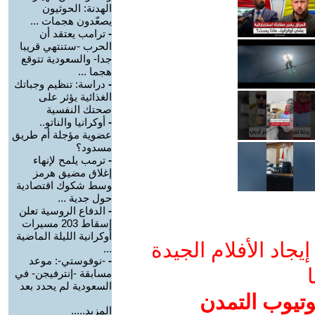
الهدنة: الحوثيون
يصعّدون هجمات ...
-
ترامب يعتقد أن
الحرب -ستنتهي قريبا
جدا- والسعودية تتوقع
هجما ...
-
دراسة: تنظيم وجباتك
الغذائية يؤثر على
صحتك النفسية
-
أوكرانيا والناتو..
عضوية مؤجلة أم طريق
مسدود؟
-
ترمب يلمح لإنهاء
إغلاق مضيق هرمز
وسط شكوك اقتصادية
حول جدية ...
-
الدفاع الروسية تعلن
إسقاط 203 مسيرات
أوكرانية الليلة الماضية
جاد الأفلام الجيدة
...
-
-نوفوستي-: موعد
ا
مسابقة -إنترفيجن- في
السعودية لم يحدد بعد
وتيوب التمدن
المزيد.....