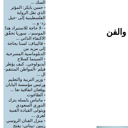
السك ...
-
حسن بايكر: المؤثر
الذي نقل الرواية
الفلسطينية إلى -جيل
زد- و ...
-
-لا حاجة للاستيراد هذا
والفن
الموسم-.. سوريا تحقّق
الاكتفاء الذاتي ...
-
قاليباف: لسنا بحاجة
إلى مزيد من
الدبلوماسية المسرحية
-
السينما كسلاح
أيديولوجي.. كيف يؤطر
فيلم -المواطن المنتقم-
ال ...
-
وزير التربية والتعليم
ورئيس مؤسسة اليابان
يوقعان اتفاقية تعا ...
-
الطاغوت
-
ماتياس يايسله يترك
الدوري السعودي
ويتولى القيادة الفنية
لفري ...
-
منزل الفنان الروسي
ريبين -بيناتي- يفتح