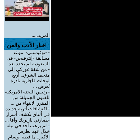
المزيد.....
اخبار الأدب والفن
-
-نوفوستي-: موعد
مسابقة -إنترفيجن- في
السعودية لم يحدد بعد
-
من شقة غوركي إلى
متحف الشرق.. أربع
لوحات قاجارية نادرة
تُعرض ...
-
رئيس اللجنة الأمريكية
للفنون الجميلة: من
المقرر الانتهاء من ...
-
اكتشافات أثرية جديدة
في ألتاي تكشف أسرار
حضارتي بازيريك وأفا ...
-
لم يرغب أحد في نيله
خلال عهد بطرس
الأكبر.. ما قصة -وسام