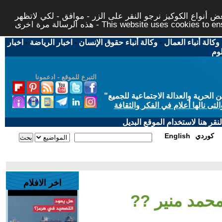
 أنواع الكوكيز نرجو النقر على الزر - موافق - لكي لاتظهر
This website uses cookies to ensure you ge
وكالة أنباء العمال
-
وكالة أنباء حقوق الإنسان
-
اخبار الرياضة
-
اخبار
لوم
التبرع للموقع - ادعمونا
حرية والعدالة الاجتماعية للجميع
"
تى نالها أعلام في الفكر والثقافة
قر هنا لاستخدام الموقع البديل
كوردي
English
اخر الافلام
حمد منير ??