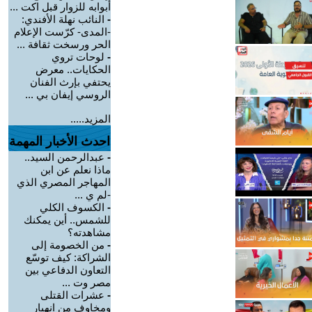
أبوابه للزوار قبل اكت ...
-
النائب نهلة الأفندي:
-المدى- كرّست الإعلام
الحر ورسخت ثقافة ...
-
لوحات تروي
الحكايات.. معرض
يحتفي بإرث الفنان
الروسي إيفان بي ...
المزيد.....
احدث الأخبار المهمة
-
عبدالرحمن السيد..
ماذا نعلم عن ابن
المهاجر المصري الذي
-لم ي ...
-
الكسوف الكلي
للشمس.. أين يمكنك
مشاهدته؟
-
من الخصومة إلى
الشراكة: كيف توسّع
التعاون الدفاعي بين
مصر وت ...
-
عشرات القتلى
ومخاوف من انهيار