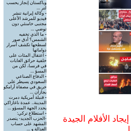
وباكستان إنجاز يحسب
لتر ...
-
وكالة إيرانية تنشر
فيديو للمرشد الأعلى
مجتبى خامنئي دون
توضي ...
-
ما الذي تخفيه
الشمس؟ أدق صور
لسطحها تكشف أسرار
دواماتها
-
اعتقال المئات على
خلفية حرائق الغابات
في فرنسا، لكن من
المسؤ ...
-
الدفاع الصناعي
السعودي يسيطر على
حريق في مصفاة أرامكو
بجازان ...
-
قنبلة أمريكية دمرت
المدينة.. عمدة ناغازاكي
يحدد الجهة المسؤو ...
-
استطلاع تركي:
جاد الأفلام الجيدة
-الحزب الجديد- يتصدر
المشهد على حساب
ا
العدالة و ...