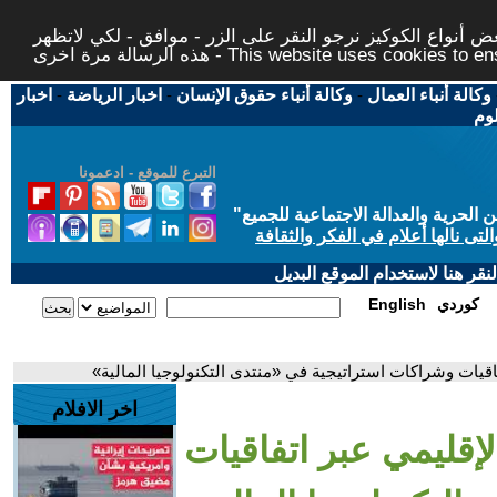
 أنواع الكوكيز نرجو النقر على الزر - موافق - لكي لاتظهر
This website uses cookies to ensure you ge
وكالة أنباء العمال
-
وكالة أنباء حقوق الإنسان
-
اخبار الرياضة
-
اخبار
لوم
التبرع للموقع - ادعمونا
حرية والعدالة الاجتماعية للجميع
"
تى نالها أعلام في الفكر والثقافة
قر هنا لاستخدام الموقع البديل
كوردي
English
اقيات وشراكات استراتيجية في «منتدى التكنولوجيا المالية»
اخر الافلام
إقليمي عبر اتفاقيات