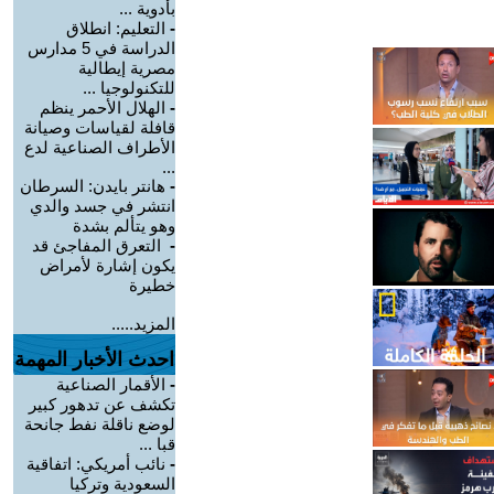
بأدوية ...
-
التعليم: انطلاق
الدراسة في 5 مدارس
مصرية إيطالية
للتكنولوجيا ...
-
الهلال الأحمر ينظم
قافلة لقياسات وصيانة
الأطراف الصناعية لدع
...
-
هانتر بايدن: السرطان
انتشر في جسد والدي
وهو يتألم بشدة
-
التعرق المفاجئ قد
يكون إشارة لأمراض
خطيرة
المزيد.....
احدث الأخبار المهمة
-
الأقمار الصناعية
تكشف عن تدهور كبير
لوضع ناقلة نفط جانحة
قبا ...
-
نائب أمريكي: اتفاقية
السعودية وتركيا