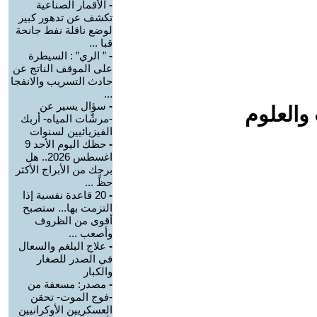
-
الأقمار الصناعية
تكشف عن تدهور كبير
لوضع ناقلة نفط جانحة
قبا ...
-
” الري” : السيطرة
على الموقف الناتج عن
حادث التسريب والانفجا
...
-
سؤال يسير عن
والعلوم
-مرشّات المياه- أربك
الفيزيائيين لسنوات
-
حظك اليوم الأحد 9
اغسطس 2026.. هل
برجك من الأبراج الأكثر
حظً ...
-
20 قاعدة نفسية إذا
التزمت بها... ستصبح
أقوى من الظروف
وأصعب ...
-
علاج البلغم والسعال
في الصدر للصغار
والكبار
-
مصدر: مسعفة من
-فوج الموت- تحقن
العسكريين الأوكرانيين