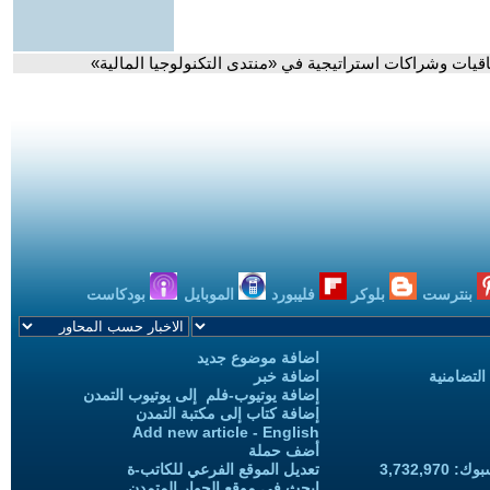
اقيات وشراكات استراتيجية في «منتدى التكنولوجيا المالية»
بنترست
بلوكر
فليبورد
الموبايل
بودكاست
اضافة موضوع جديد
التضامنية
اضافة خبر
إضافة يوتيوب-فلم إلى يوتيوب التمدن
إضافة كتاب إلى مكتبة التمدن
Add new article - English
أضف حملة
3,732,97
تعديل الموقع الفرعي للكاتب-ة
ابحث في موقع الحوار المتمدن