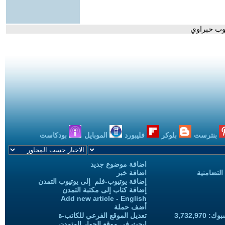
ايوب حبراوي
بنترست
بلوكر
فليبورد
الموبايل
بودكاست
اضافة موضوع جديد
التضامنية
اضافة خبر
إضافة يوتيوب-فلم إلى يوتيوب التمدن
إضافة كتاب إلى مكتبة التمدن
Add new article - English
أضف حملة
3,732,97
تعديل الموقع الفرعي للكاتب-ة
ابحث في موقع الحوار المتمدن