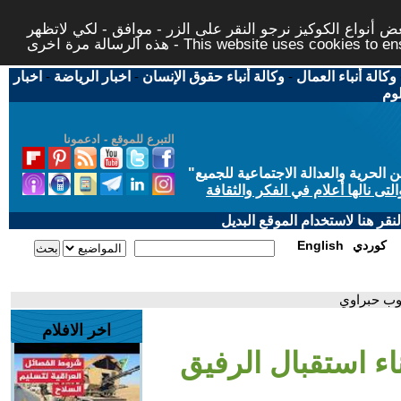
 أنواع الكوكيز نرجو النقر على الزر - موافق - لكي لاتظهر
This website uses cookies to ensure you ge
وكالة أنباء العمال
-
وكالة أنباء حقوق الإنسان
-
اخبار الرياضة
-
اخبار
لوم
التبرع للموقع - ادعمونا
حرية والعدالة الاجتماعية للجميع
"
تى نالها أعلام في الفكر والثقافة
قر هنا لاستخدام الموقع البديل
كوردي
English
ايوب حبراوي
اخر الافلام
ناء استقبال الرفيق