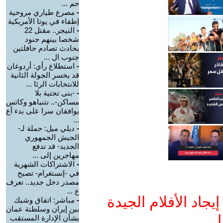
حم ...
-
مصرع طياري مروحية
إطفاء في يوتا الأمريكية
-
النيجر.. مقتل 22
شخصا بينهم جنود
بحادث تصادم حافلتين
جنوب ال ...
-
استطلاع رأي: أردوغان
قد يخسر الجولة الثانية
للانتخابات الرئا ...
-
-بنى تحتية بلا
مساكن-.. نتنياهو وكاتس
يوافقان سرا على بدء أع
...
-
ديلي ميل: حملة لـ-
الجيش الجمهوري
الجديد- قد تدفع
مهاجرين إلى ...
-
الاشتراكات الشهرية
في -إنستغرام- تصبح
مصدر دخل جديد.. تعرف
ع ...
جاد الأفلام الجيدة
-
مباشر: اتفاق وشيك
بين إيران وسلطنة عمان
ا
بشأن الإدارة المستقب