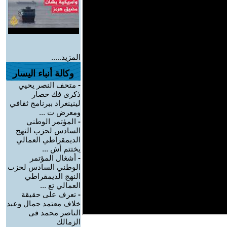
المزيد.....
وكالة أنباء اليسار
-
متحف النصر يحيي
ذكرى فك حصار
لينينغراد ببرنامج ثقافي
ومعرض ت ...
-
المؤتمر الوطني
السادس لحزب النهج
الديمقراطي العمالي
يختتم أش ...
-
أشغال المؤتمر
الوطني السادس لحزب
النهج الديمقراطي
العمالي تع ...
-
تعرف على حقيقة
خلاف معتمد جمال وعبد
الناصر محمد فى
الزمالك