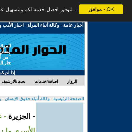
موافق - OK
لتوفير افضل خدمة لكم ولتسهيل عملي
أخبار عامة
-
وكالة أنباء المرأة
-
اخبار الأدب و
الموقع
يسارية
"من أج
حاز ال
إذا لديك
الزوار
اضافة/خدمات
بحث/الارشيف
الصفحة الرئيسية
-
وكالة أنباء حقوق الإنسان
-
ي
- الجزيرة
- 
الأسرى ما ز