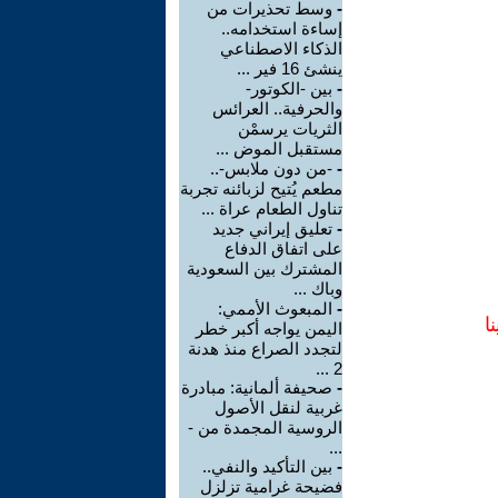
-
وسط تحذيرات من
إساءة استخدامه..
الذكاء الاصطناعي
ينشئ 16 فير ...
-
بين -الكوتور-
والحرفية.. العرائس
الثريات يرسمْن
مستقبل الموض ...
-
-من دون ملابس-..
مطعم يُتيح لزبائنه تجربة
تناول الطعام عراة ...
-
تعليق إيراني جديد
على اتفاق الدفاع
المشترك بين السعودية
وباك ...
-
المبعوث الأممي:
ا
اليمن يواجه أكبر خطر
لتجدد الصراع منذ هدنة
2 ...
-
صحيفة ألمانية: مبادرة
غربية لنقل الأصول
الروسية المجمدة من -
...
-
بين التأكيد والنفي..
فضيحة غرامية تزلزل