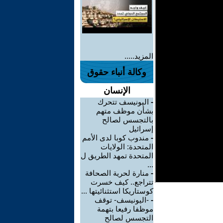
المزيد.....
وكالة أنباء حقوق
الإنسان
-
اليونيسف تتحرك
بشأن موظف متهم
بالتجسس لصالح
إسرائيل
-
مندوب كوبا لدى الأمم
المتحدة: الولايات
المتحدة تمهد الطريق ل
...
-
منارة لحرية الصحافة
تتراجع.. كيف خسرت
كوستاريكا استثنائيتها ...
-
-اليونيسف- توقف
موظفا رفيعا بتهمة
التجسس لصالح