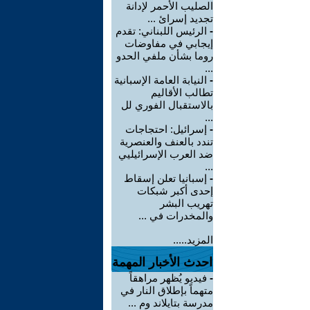
الصليب الأحمر لإدانة
تجديد إسرائ ...
-
الرئيس اللبناني: تقدم
إيجابي في مفاوضات
روما بشأن ملفي الحدو
...
-
النيابة العامة الإسبانية
تطالب الأقاليم
بالاستقبال الفوري لل
...
-
إسرائيل: احتجاجات
تندد بالعنف والعنصرية
ضد العرب الإسرائيليي
...
-
إسبانيا تعلن إسقاط
إحدى أكبر شبكات
تهريب البشر
والمخدرات في ...
المزيد.....
احدث الأخبار المهمة
-
فيديو يُظهر مراهقاً
متهماً بإطلاق النار في
مدرسة بتايلاند وم ...