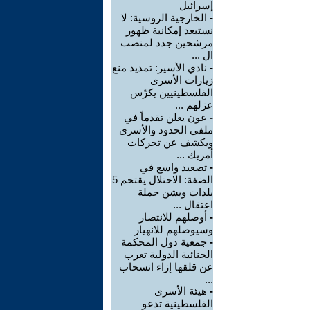
إسرائيل
-
الخارجية الروسية: لا
نستبعد إمكانية ظهور
مرشحين جدد لمنصب
ال ...
-
نادي الأسير: تمديد منع
زيارات الأسرى
الفلسطينيين يكرّس
عزلهم ...
-
عون يعلن تقدماً في
ملفي الحدود والأسرى
ويكشف عن تحركات
أمريك ...
-
تصعيد واسع في
الضفة: الاحتلال يقتحم 5
بلدات ويشن حملة
اعتقال ...
-
أوصلهم للانتصار
وسيوصلهم للانهيار
-
جمعية دول المحكمة
الجنائية الدولية تعرب
عن قلقها إزاء انسحاب
...
-
هيئة الأسرى
الفلسطينية تدعو