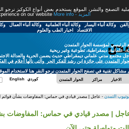
ة التصفح والنشر، الموقع يستخدم بعض أنواع الكوكيز نرجو النق
More info - المزيد
experience on our website
الفن
-
وكالة أنباء اليسار
-
وكالة أنباء العلمانية
-
وكالة أنباء العمال
-
وكا
الاقتصاد
-
اخبار الطب والعلوم
 الرئيسي لمؤسسة الحوار المتمدن
، علمانية، ديمقراطية، تطوعية وغير ربحية
ل مجتمع مدني علماني ديمقراطي حديث يضمن الحرية والعدالة الاجتم
حوار المتمدن على جائزة ابن رشد للفكر الحر والتى نالها أعلام في الفك
م مشاكل تقنية في تصفح الحوار المتمدن نرجو النقر هنا لاستخدام الموقع
كوردي
English
الاخبار
مراكز
الحوار المتمدن
وتيوب التمدن
- عاجل | مصدر قيادي في حماس: المفاوضات بشأن قوائم ال
عاجل | مصدر قيادي في حماس: المفاوضات بش
الت متواصلة حتى الآن