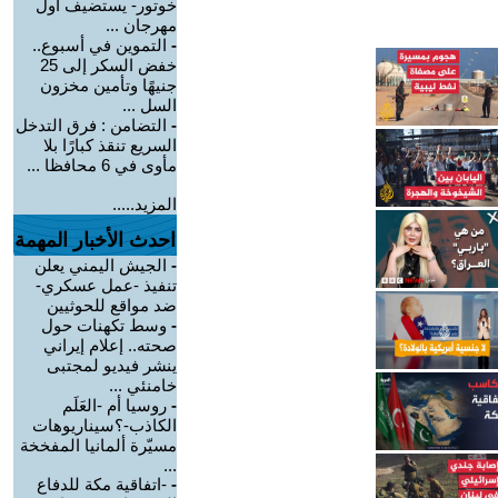
خوتور- يستضيف أول
مهرجان ...
-
التموين في أسبوع..
خفض السكر إلى 25
جنيهًا وتأمين مخزون
السل ...
-
التضامن : فرق التدخل
السريع تنقذ كبارًا بلا
مأوى في 6 محافظا ...
المزيد.....
احدث الأخبار المهمة
-
الجيش اليمني يعلن
تنفيذ -عمل عسكري-
ضد مواقع للحوثيين
-
وسط تكهنات حول
صحته.. إعلام إيراني
ينشر فيديو لمجتبى
خامنئي ...
-
روسيا أم -العَلَم
الكاذب-؟سيناريوهات
مسيّرة ألمانيا المفخخة
...
-
-اتفاقية مكة للدفاع