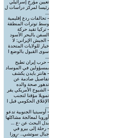
تعيين مؤرخ إسرائيلي
رئيسا لمركز دراسات ل
...
-
تحالفات ردع إقليمية
وسط توترات المنطقة
-
تركيا تقيد حركة
السفن بالبحر الأسود
-
الجيش الإيراني: لا
خيار للولايات المتحدة
سوى القبول بالوضع ا
...
-
حرب إيران تطيح
بمسؤولين في الموساد
-
هانتر بايدن يكشف
تفاصيل صادمة عن
تدهور صحة والده
-
الشيوخ الأمريكي يقر
تمويلا مؤقتا لتجنب
الإغلاق الحكومي قبل ا
...
-
أوسيتيا الجنوبية تدعو
أوروبا لمعالجة مشاكلها
بدل البحث عن -ع ...
-
رحلة إلى بيرو في
جبال سوتشي.. -روزا