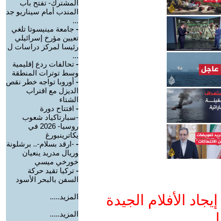
المشترك- تفتح باب
المندب أمام سيناريو جد
...
-
جامعة مينيسوتا تلغي
تعيين مؤرخ إسرائيلي
رئيسا لمركز دراسات ل
...
-
تحالفات ردع إقليمية
وسط توترات المنطقة
-
أوروبا تواجه خطر نقص
الديزل مع اقتراب
الشتاء
-
افتتاح دورة
-سبارتاكياد شعوب
روسيا- 2026 في
يكاترينبورغ
-
-ارقد بسلام-.. برشلونة
وريال مدريد ينعيان
خورخي ميسي
-
تركيا تقيد حركة
السفن بالبحر الأسود
جاد الأفلام الجيدة
المزيد.....
المزيد.....
ا