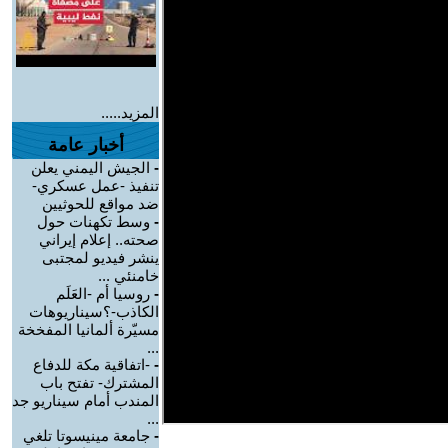
المزيد.....
أخبار عامة
-
الجيش اليمني يعلن
تنفيذ -عمل عسكري-
ضد مواقع للحوثيين
-
وسط تكهنات حول
صحته.. إعلام إيراني
ينشر فيديو لمجتبى
خامنئي ...
-
روسيا أم -العَلَم
الكاذب-؟سيناريوهات
مسيّرة ألمانيا المفخخة
...
-
-اتفاقية مكة للدفاع
المشترك- تفتح باب
المندب أمام سيناريو جد
...
-
جامعة مينيسوتا تلغي