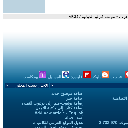
… • مونت كارلو الدولية / MCD
بنترست
بلوكر
فليبورد
الموبايل
بودكاست
اضافة موضوع جديد
التضامنية
اضافة خبر
إضافة يوتيوب-فلم إلى يوتيوب التمدن
إضافة كتاب إلى مكتبة التمدن
Add new article - English
أضف حملة
3,732,97
تعديل الموقع الفرعي للكاتب-ة
ابحث في موقع الحوار المتمدن