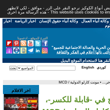
 أنواع الكوكيز نرجو النقر على الزر - موافق - لكي لاتظهر
This website uses cookies to ensure you ge
وكالة أنباء العمال
-
وكالة أنباء حقوق الإنسان
-
اخبار الرياضة
-
اخبار
لوم
التبرع للموقع - ادعمونا
حرية والعدالة الاجتماعية للجميع
"
تى نالها أعلام في الفكر والثقافة
قر هنا لاستخدام الموقع البديل
كوردي
English
… • مونت كارلو الدولية / MCD
اخر الافلام
ح في -قابلة للكسر-،