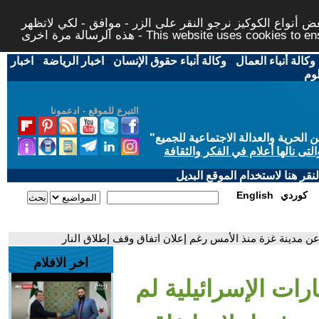
 أنواع الكوكيز نرجو النقر على الزر - موافق - لكي لاتظهر
This website uses cookies to ensure you ge
وكالة أنباء العمال
-
وكالة أنباء حقوق الإنسان
-
اخبار الرياضة
-
اخبار
لوم
التبرع للموقع - ادعمونا
حرية والعدالة الاجتماعية للجميع
"
تى نالها أعلام في الفكر والثقافة
قر هنا لاستخدام الموقع البديل
كوردي
English
 عن مدينة غزة منذ الأمس رغم إعلان اتفاق وقف إطلاق النار
اخر الافلام
رات الإسرائيلية لم