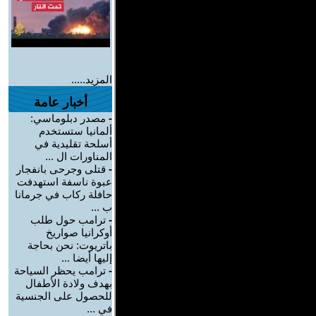
المزيد.....
أخبار عامة
-
مصدر دبلوماسي:
ألمانيا ستستخدم
أسلحة تقليدية في
المناورات ال ...
-
قتلى وجرحى بانفجار
عبوة ناسفة استهدفت
حافلة ركاب في جرمانا
ب ...
-
ترامب حول طلب
أوكرانيا صواريخ
باتريوت: نحن بحاجة
إليها أيضا ...
-
ترامب يحظر السياحة
بهدف ولادة الأطفال
للحصول على الجنسية
في ...