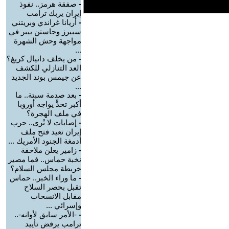
-
صفقة هرمز.. نفوذ
إيران يربك ترامب
-
أريانا غراندي وبريتني
سبيرز وجاستن بيبر في
مواجهة وحش الشهرة
...
-
من يخلف دانيال كريغ؟
العد التنازلي للكشف
عن جيمس بوند الجديد
...
-
بعد صدمة سبتة.. ما
أكبر تحدٍّ يواجه أوروبا
في ملف الهجرة؟
-
إصابات لا تُرى.. حرب
إيران تعيد فتح ملف
أدمغة الجنود الأمريك ...
-
زامير يعلن ملاحقة
نخبة حماس.. فما مصير
خريطة مجلس السلام؟
-
ما وراء الخبر.. حماس
تقبل بحصر السلاح
مقابل الانسحاب
وإسرائي ...
-
-الأمر سابق لأوانه-..
ترامب يرفض تأييد