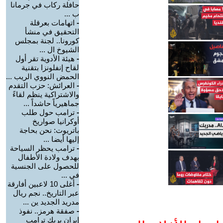
حافلة ركاب في جرمانا
ب ...
-
اتهامات بعرقلة
التحقيق في منشأ
كورونا.. لجنة بمجلس
الشيوخ ال ...
-
هيئة الأدوية تقر أول
لقاح إنفلونزا بتقنية
الحمض النووي الريب ...
-
العرائش: حزب التقدم
والاشتراكية ينظم لقاءً
جماهيرياً حاشداً ...
-
ترامب حول طلب
أوكرانيا صواريخ
باتريوت: نحن بحاجة
إليها أيضا ...
-
ترامب يحظر السياحة
بهدف ولادة الأطفال
للحصول على الجنسية
في ...
-
أغلى 10 لاعبين أفارقة
عبر التاريخ.. نجم ريال
مدريد الجديد ين ...
-
صفقة هرمز.. نفوذ
إيران يربك ترامب