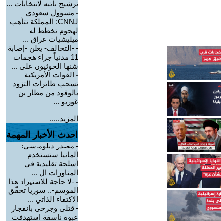
ترشيح نائبه لانتخابات ...
-
مسؤول سعودي
لـCNN: المملكة تتأهب
لهجوم تخطط له
ميليشيات عراق ...
-
-التحالف- يعلن -إصابة
11 مدنياً جراء هجمات
شنها الحوثيون على ...
-
القوات الأمريكية
تسحب طائرات التزود
بالوقود من مطار بن
غوريو ...
المزيد.....
احدث الأخبار المهمة
-
مصدر دبلوماسي:
ألمانيا ستستخدم
أسلحة تقليدية في
المناورات ال ...
-
-لا حاجة للاستيراد هذا
الموسم-.. سوريا تحقّق
الاكتفاء الذاتي ...
-
قتلى وجرحى بانفجار
عبوة ناسفة استهدفت