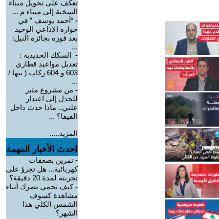
تعكف على تحويل ميناء
السخنة إلى ميناء م ...
-
“أحمد يوسف ” في
حواره الإذاعي الوحيد
بعد فوزه بجائزة النيل:
...
-
السكك الحديدية :
تعديل مواعيد قطاري
603 و 604 ركاب ( بنها /
...
-
من مشروع مثير
للجدل إلى اعتذار
علني.. ماذا حدث داخل
الفيفا؟ ...
المزيد.....
احدث الأخبار المهمة
-
تمرين بصعقات
كهربائية... هل تجرؤ على
تجربته لمدة 20 دقيقة؟
-
كيف تحمي بصرك أثناء
مشاهدة كسوف
الشمس الكلي هذا
الشهر؟