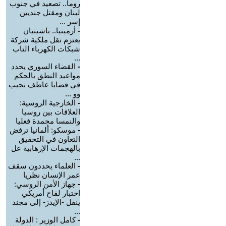
روما.. تصعيد في جنوب
لبنان ومقتل جنديين
إسر ...
-
أرمينيا.. باشينيان
يعتزم نقل ملكية شركة
شبكات الكهرباء التاب
...
-
القضاء السوري يحدد
مواعيد النطق بالحكم
في قضايا عاطف نجيب
وو ...
-
الخارجية الروسية:
العلاقات بين روسيا
والنمسا مجمدة فعليا
-
موسكو: ألمانيا ترفض
التعاون في التحقيق
بالهجمات الإرهابية عل
...
-
العلماء يحددون سقف
عمر الإنسان نظريا
-
جهاز الأمن الروسي:
اختبار لقاح أمريكي
ينقل -الإيدز- إلى مجند
...
-
كامل الوزير : الدولة