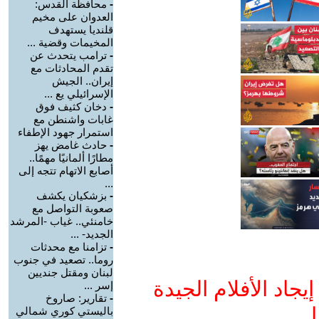
-
محافظة القدس:
العدوان على مخيم
قلنديا يستهدف
المخيمات وقضية ...
-
ترامب يتحدث عن
تقدم المحادثات مع
إيران.. الجيش
الإسرائيلي يع ...
-
دخان كثيف فوق
غابات واشنطن مع
استمرار جهود الإطفاء
-
حادث غامض يهز
مطارًا ألمانيًا مهمًا..
أصابع الاتهام تتجه إلى
...
-
بزشكيان يكشف
صعوبة التواصل مع
خامنئي.. غياب -المرشد
الجديد- ...
-
تزامنا مع محدثات
روما.. تصعيد في جنوب
لبنان ومقتل جنديين
جاد الأفلام الجيدة
إسر ...
-
تقارير: صاروخ
ا
باليستي كوري شمالي