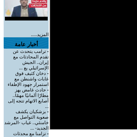
المزيد.....
أخبار عامة
-
ترامب يتحدث عن
تقدم المحادثات مع
إيران.. الجيش
الإسرائيلي يع ...
-
دخان كثيف فوق
غابات واشنطن مع
استمرار جهود الإطفاء
-
حادث غامض يهز
مطارًا ألمانيًا مهمًا..
أصابع الاتهام تتجه إلى
...
-
بزشكيان يكشف
صعوبة التواصل مع
خامنئي.. غياب -المرشد
الجديد- ...
-
تزامنا مع محدثات