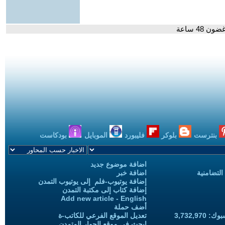
48 ساعة
بنترست
بلوكر
فليبورد
الموبايل
بودكاست
اضافة موضوع جديد
التضامنية
اضافة خبر
إضافة يوتيوب-فلم إلى يوتيوب التمدن
إضافة كتاب إلى مكتبة التمدن
Add new article - English
أضف حملة
3,732,97
تعديل الموقع الفرعي للكاتب-ة
ابحث في موقع الحوار المتمدن