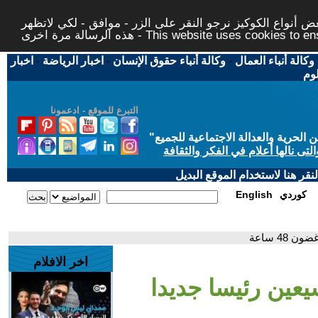
 أنواع الكوكيز نرجو النقر على الزر - موافق - لكي لاتظهر
This website uses cookies to ensure you ge
وكالة أنباء العمال
-
وكالة أنباء حقوق الإنسان
-
اخبار الرياضة
-
اخبار
لوم
التبرع للموقع - ادعمونا
حرية والعدالة الاجتماعية للجميع
"
تى نالها أعلام في الفكر والثقافة
قر هنا لاستخدام الموقع البديل
كوردي
English
48 ساعة
اخر الافلام
يعين رئيسا جديدا