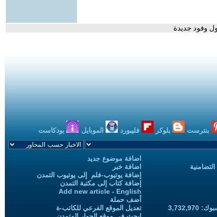
ل وفود جديدة
بنترست
بلوكر
فليبورد
الموبايل
بودكاست
اضافة موضوع جديد
التضامنية
اضافة خبر
إضافة يوتيوب-فلم إلى يوتيوب التمدن
إضافة كتاب إلى مكتبة التمدن
Add new article - English
أضف حملة
3,732,97
تعديل الموقع الفرعي للكاتب-ة
ابحث في موقع الحوار المتمدن