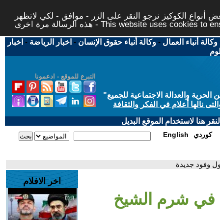
 أنواع الكوكيز نرجو النقر على الزر - موافق - لكي لاتظهر
This website uses cookies to ensure you ge
وكالة أنباء العمال
-
وكالة أنباء حقوق الإنسان
-
اخبار الرياضة
-
اخبار
لوم
التبرع للموقع - ادعمونا
حرية والعدالة الاجتماعية للجميع
"
تى نالها أعلام في الفكر والثقافة
قر هنا لاستخدام الموقع البديل
كوردي
English
ل وفود جديدة
اخر الافلام
 في شرم الشيخ