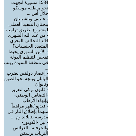
1984 مسيرة اتجهت
نحو منطقة موسكو
خلال أس ...
-
علييف وباشينيان
يبحثان التنفيذ العملي
لمشروع -طريق ترامب-
-
من عبد الله الشهري
قائد التحالف البحري
المتعدد الجنسيات؟
-
الأمن السوري يحبط
تفجيرا لتنظيم الدولة
في منطقة السيدة زينب
...
-
إعصار دولفين يضرب
اليابان ويتجه نحو الصين
وتايوان
-
قانون تركي لتعزيز
-التضامن الوطني-
وإنهاء الإرهاب
-
فيديو يُظهر مراهقاً
متهماً بإطلاق النار في
مدرسة بتايلاند وم ...
-
بين -الكوتور-
والحرفية.. العرائس
الثريات يرسمْن