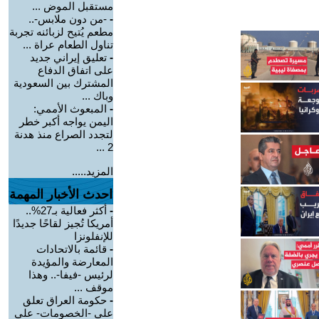
مستقبل الموض ...
-
-من دون ملابس-..
مطعم يُتيح لزبائنه تجربة
تناول الطعام عراة ...
-
تعليق إيراني جديد
على اتفاق الدفاع
المشترك بين السعودية
وباك ...
-
المبعوث الأممي:
اليمن يواجه أكبر خطر
لتجدد الصراع منذ هدنة
2 ...
المزيد.....
احدث الأخبار المهمة
-
أكثر فعالية بـ27%..
أمريكا تُجيز لقاحًا جديدًا
للإنفلونزا
-
قائمة بالاتحادات
المعارضة والمؤيدة
لرئيس -فيفا-.. وهذا
موقف ...
-
حكومة العراق تعلق
على -الخصومات- على