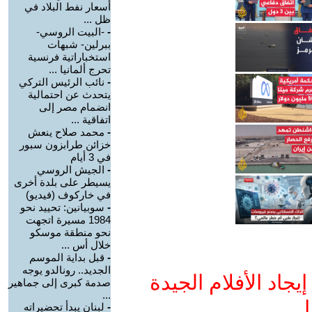
أسعار نفط البلاد في
ظل ...
-
-البيت الروسي-
ببرلين- شبهات
استخباراتية فرنسية
تحرج ألمانيا ...
-
نائب الرئيس التركي
يتحدث عن احتمالية
انضمام مصر إلى
اتفاقية ...
-
محمد صلاح ينعش
خزائن طرابزون سبور
في 3 أيام
-
الجيش الروسي
يسيطر على بلدة أخرى
في خاركوف (فيديو)
-
سوبيانين: تحييد نحو
1984 مسيرة اتجهت
نحو منطقة موسكو
خلال أس ...
-
قبل بداية الموسم
الجديد.. رونالدو يوجه
جاد الأفلام الجيدة
صدمة كبرى إلى جماهير
...
ا
-
لبنان يبدأ تحضيراته