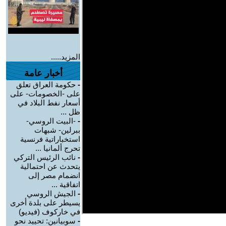
المزيد.....
أخبار عامة
-
حكومة العراق تعلق
على -الخصومات- على
أسعار نفط البلاد في
ظل ...
-
-البيت الروسي-
ببرلين- شبهات
استخباراتية فرنسية
تحرج ألمانيا ...
-
نائب الرئيس التركي
يتحدث عن احتمالية
انضمام مصر إلى
اتفاقية ...
-
الجيش الروسي
يسيطر على بلدة أخرى
في خاركوف (فيديو)
-
سوبيانين: تحييد نحو