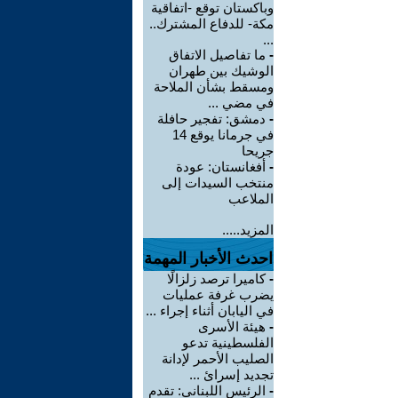
وباكستان توقع -اتفاقية
مكة- للدفاع المشترك..
...
-
ما تفاصيل الاتفاق
الوشيك بين طهران
ومسقط بشأن الملاحة
في مضي ...
-
دمشق: تفجير حافلة
في جرمانا يوقع 14
جريحا
-
أفغانستان: عودة
منتخب السيدات إلى
الملاعب
المزيد.....
احدث الأخبار المهمة
-
كاميرا ترصد زلزالًا
يضرب غرفة عمليات
في اليابان أثناء إجراء ...
-
هيئة الأسرى
الفلسطينية تدعو
الصليب الأحمر لإدانة
تجديد إسرائ ...
-
الرئيس اللبناني: تقدم