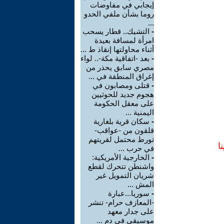
إيجابي في مفاوضات
روما بشأن ملفي الحدو
...
-
التشيك.. قطار يسحب
امرأة لمسافة بعيدة
أثناء محاولتها إنقاذ ط ...
-
بعد -اتفاقية مكة-.. لواء
مصري سابق يحذر من
إغراق المنطقة في ...
-
قتلى ومصابون في
هجوم جديد للحوثيين
على معقل الحكومة
اليمنية ...
-
سكان قرية بلغارية
قلقون من -عواقب-
تورط محتمل لقريتهم
ا
في حرب ...
-
الخارجية الأمريكية:
واشنطن تتحرك لقطع
شريان التمويل غير
المش ...
-
سوريا...عبارة
-المعازف حرام- تنشر
على جدار معهد
موسيقي في دم ...