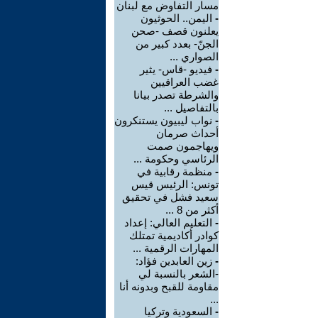
مسار التفاوض مع لبنان
-
اليمن.. الحوثيون
يعلنون قصف -صحن
الجنّ- بعدد كبير من
الصواري ...
-
فيديو -قاس- يثير
غضب العراقيين
والشرطة تصدر بيانا
بالتفاصيل ...
-
نواب ليبيون يستنكرون
أحداث صرمان
ويهاجمون صمت
الرئاسي وحكومة ...
-
منظمة رقابية في
تونس: الرئيس قيس
سعيد فشل في تحقيق
أكثر من 8 ...
-
التعليم العالي: إعداد
كوادر أكاديمية تمتلك
المهارات الرقمية ...
-
زين العابدين فؤاد:
-الشعر بالنسبة لي
مقاومة للقبح وبدونه أنا
...
-
السعودية وتركيا