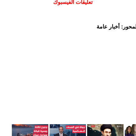
تعليقات الفيسبوك
محور: أخبار عامة