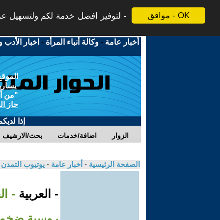
موافق - OK
لتوفير افضل خدمة لكم ولتسهيل عملي
أخبار عامة
-
وكالة أنباء المرأة
-
اخبار الأدب و
الموقع
يسارية
"من أج
حاز ال
إذا لديك
الزوار
اضافة/خدمات
بحث/الارشيف
الصفحة الرئيسية
-
أخبار عامة
-
يوتيوب التمدن
- العربية
- ا
روسية ضخم