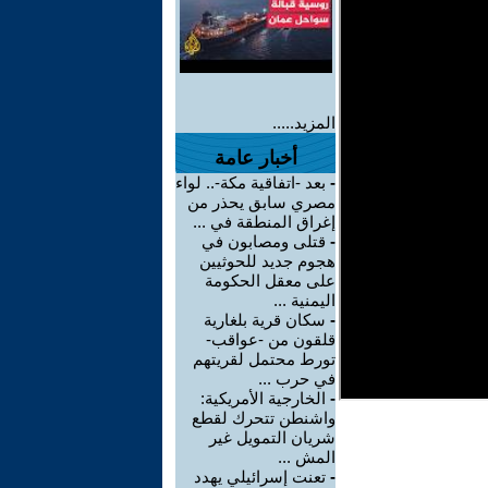
المزيد.....
أخبار عامة
-
بعد -اتفاقية مكة-.. لواء
مصري سابق يحذر من
إغراق المنطقة في ...
-
قتلى ومصابون في
هجوم جديد للحوثيين
على معقل الحكومة
اليمنية ...
-
سكان قرية بلغارية
قلقون من -عواقب-
تورط محتمل لقريتهم
في حرب ...
-
الخارجية الأمريكية:
واشنطن تتحرك لقطع
شريان التمويل غير
المش ...
-
تعنت إسرائيلي يهدد