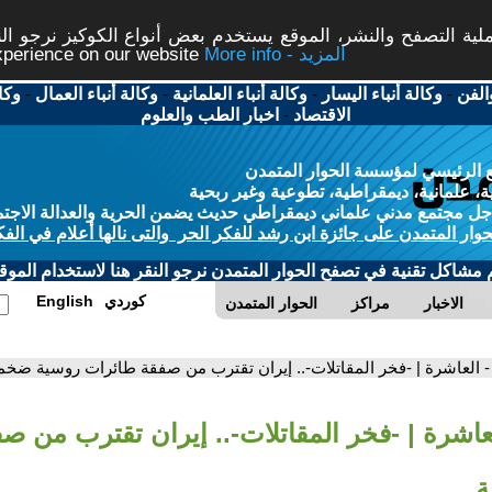
ة التصفح والنشر، الموقع يستخدم بعض أنواع الكوكيز نرجو النق
More info - المزيد
experience on our website
الفن
-
وكالة أنباء اليسار
-
وكالة أنباء العلمانية
-
وكالة أنباء العمال
-
وكا
الاقتصاد
-
اخبار الطب والعلوم
 الرئيسي لمؤسسة الحوار المتمدن
، علمانية، ديمقراطية، تطوعية وغير ربحية
ل مجتمع مدني علماني ديمقراطي حديث يضمن الحرية والعدالة الاجتم
حوار المتمدن على جائزة ابن رشد للفكر الحر والتى نالها أعلام في الفك
م مشاكل تقنية في تصفح الحوار المتمدن نرجو النقر هنا لاستخدام الموقع
كوردي
English
الاخبار
مراكز
الحوار المتمدن
- العاشرة | -فخر المقاتلات-.. إيران تقترب من صفقة طائرات روسية ضخم
لعاشرة | -فخر المقاتلات-.. إيران تقترب من ص
ة