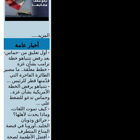
المزيد.....
أخبار عامة
-
أول تعليق من -حماس-
بعد رفض نتنياهو خطة
ترامب بشأن غزة
-
خطط معلّقة.. ما مصير
الطائرة الفاخرة التي
قدّمتها قطر للرئيس ...
-
نتنياهو يرفض الخطة
الأمريكية بشأن غزة..
وحماس تدعو للضغط
على ...
-
كيف تموت اللغات،
وماذا يحدث لأهلها؟
-
حرائق وذوبان
الجليد..أوروبا في قبضة
المناخ المتطرف
-
أفضل الأطعمة لصحة