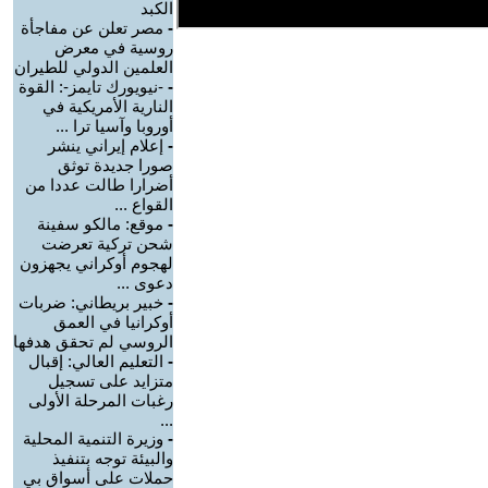
الكبد
-
مصر تعلن عن مفاجأة
روسية في معرض
العلمين الدولي للطيران
-
-نيويورك تايمز-: القوة
النارية الأمريكية في
أوروبا وآسيا ترا ...
-
إعلام إيراني ينشر
صورا جديدة توثق
أضرارا طالت عددا من
القواع ...
-
موقع: مالكو سفينة
شحن تركية تعرضت
لهجوم أوكراني يجهزون
دعوى ...
-
خبير بريطاني: ضربات
أوكرانيا في العمق
الروسي لم تحقق هدفها
-
التعليم العالي: إقبال
متزايد على تسجيل
رغبات المرحلة الأولى
...
-
وزيرة التنمية المحلية
والبيئة توجه بتنفيذ
حملات على أسواق بي