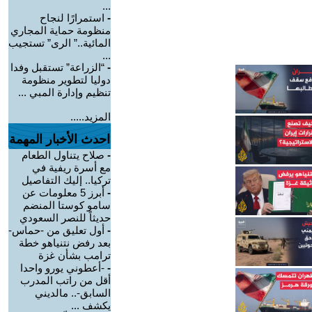
...
-
استمرارًا لنجاح
منظومة حماية المجاري
المائية..” الرى” تستجيب
...
-
“الزراعة” تستقبل وفدا
دوليا لتطوير منظومة
تنظيم وإدارة المبي ...
المزيد.....
احدث الأخبار المهمة
-
صلاح يتناول الطعام
مع أسرة ريفية في
تركيا.. إليك التفاصيل
-
أبرز 5 معلومات عن
سامو كوستا المنضم
حديثاً للنصر السعودي
-
أول تعليق من -حماس-
بعد رفض نتنياهو خطة
ترامب بشأن غزة
-
-أعطوني يورو واحدا
أقل من راتب المدرب
السابق-.. مالديني
يكشف ...