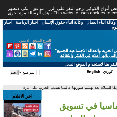
 أنواع الكوكيز نرجو النقر على الزر - موافق - لكي لاتظهر
This website uses cookies to ensure you ge
وكالة أنباء العمال
-
وكالة أنباء حقوق الإنسان
-
اخبار الرياضة
-
اخبار
لوم
التبرع للموقع - ادعمونا
حرية والعدالة الاجتماعية للجميع
"
تى نالها أعلام في الفكر والثقافة
قر هنا لاستخدام الموقع البديل
كوردي
English
كا للسلام بعد تهشم صورتها عالميا بسبب الحرب على غزة
اخر الافلام
ماسيا في تسويق