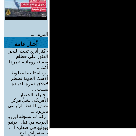
المزيد.....
أخبار عامة
-
كنز أثري تحت البحر..
العثور على حطام
سفينة رومانية عمرها
أكث ...
-
رحلة تابعة لخطوط
ألاسكا الجوية تضطر
لإغلاق قمرة القيادة
بسبب ...
-
خبراء: الحصار
الأمريكي يشلَّ مركز
تصدير النفط الرئيسي
بجزيرة ...
-
رقم لم تسجله أوروبا
الغربية من قبل.. يونيو
ويوليو في صدارة ا ...
-
استعراض لوح