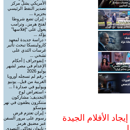
الأمريكي يشلَّ مركز
تصدير النفط الرئيسي
بجزيرة ...
-
إيران تضع شروطا
لفتح هرمز.. وترامب
يعول على “إفلاسها”
يؤكد ...
-
دراسة جديدة لمعهد
كارولينسكا تبحث تأثير
غرسات الثدي على
تشخي ...
-
إنفوجراف | أحكام
الإعدام في مصر لشهر
يوليو 2026
-
رقم لم تسجله أوروبا
الغربية من قبل.. يونيو
ويوليو في صدارة ا ...
-
استعراض لوح
التجديف: مشاركون
متنكرون يطفون في نهر
موسكو
-
إيران تعتزم فرض
جاد الأفلام الجيدة
رسوم على مرور السفن
عبر مضيق هرمز
ا
-
تايوان تحاكي التصدي