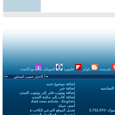
بنترست
بلوكر
فليبورد
الموبايل
بودكاست
اضافة موضوع جديد
التضامنية
اضافة خبر
إضافة يوتيوب-فلم إلى يوتيوب التمدن
إضافة كتاب إلى مكتبة التمدن
Add new article - English
أضف حملة
3,732,97
تعديل الموقع الفرعي للكاتب-ة
ابحث في موقع الحوار المتمدن