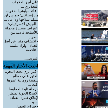
على أبرز العلامات
التحذيري ...
-
قائد ميليشيا مدعومة
من إسرائيل: حماس لن
تسلم سلاحها ولا أمل ...
-
الجيش الإسرائيلي:
اعتراض مسيرة محملة
بالأسلحة قادمة من
مصر إ ...
-
اكتشاف مثير عن أصل
الحياة.. وآراء علمية
متناقضة
المزيد.....
احدث الأخبار المهمة
-
كنز أثري تحت البحر..
العثور على حطام
سفينة رومانية عمرها
أكث ...
-
رحلة تابعة لخطوط
ألاسكا الجوية تضطر
لإغلاق قمرة القيادة
بسبب ...
-
خبراء: الحصار