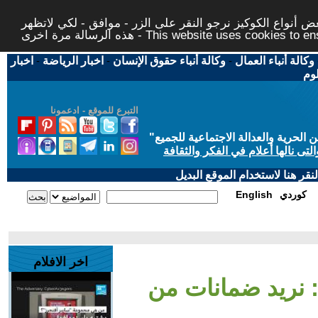
 أنواع الكوكيز نرجو النقر على الزر - موافق - لكي لاتظهر
This website uses cookies to ensure you ge
وكالة أنباء العمال
-
وكالة أنباء حقوق الإنسان
-
اخبار الرياضة
-
اخبار
لوم
التبرع للموقع - ادعمونا
حرية والعدالة الاجتماعية للجميع
"
تى نالها أعلام في الفكر والثقافة
قر هنا لاستخدام الموقع البديل
كوردي
English
اخر الافلام
: نريد ضمانات من