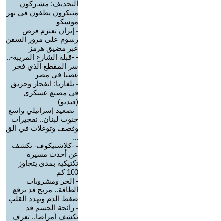
التجديف: مشاركون
متنكرون يطفون في نهر
موسكو
-
إيران تعتزم فرض
رسوم على مرور السفن
عبر مضيق هرمز
-
-قبلة الشارع المريبة-..
سر المقطع الذي فجر
غضبا في مصر
-
بلغاريا: انفجار وحريق
في مصنع عسكري
(فيديو)
-
تصعيد إسرائيلي واسع
جنوب لبنان.. تفجيرات
وقصف وتوغلات في الق
...
-
-كلاشنيكوف- تكشف
عن أحدث مسيرة
تكتيكية بمدى يتجاوز
100 كم
-
الحر ومشروبات
الطاقة.. مزيج قد يرفع
ضغط الدم ويهدد القلب
-
رائحة الجسم قد
تكشف أمراضا.. تعرف