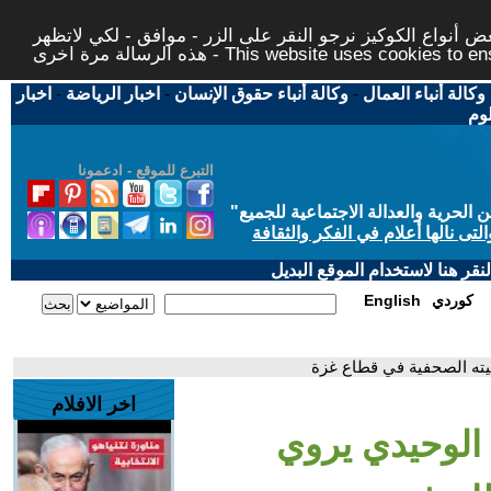
 أنواع الكوكيز نرجو النقر على الزر - موافق - لكي لاتظهر
This website uses cookies to ensure you ge
وكالة أنباء العمال
-
وكالة أنباء حقوق الإنسان
-
اخبار الرياضة
-
اخبار
لوم
التبرع للموقع - ادعمونا
حرية والعدالة الاجتماعية للجميع
"
تى نالها أعلام في الفكر والثقافة
قر هنا لاستخدام الموقع البديل
كوردي
English
يته الصحفية في قطاع غزة
اخر الافلام
الوحيدي يروي