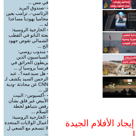
في مس ...
-
-صندوق البريد
الرئاسي-.. ترامب يعين
محاميا يهوديا مساعدا
له ...
-
الخارجية الروسية:
بعثة الناتو في القطب
الشمالي تقوض جهود
الح ...
-
مندوب روسي:
السياسيون الذين
يربطون الحرائق في
فرنسا بروسيا ل ...
-
هل سيدعمه؟.. عبد
الرحمن السيد يكشف لـ
CNN عن محادثة -ودية
لل ...
-
-أكسيوس-: البيت
الأبيض غير قلق بشأن
رفض نتنياهو لخطة
السلام ...
-
الخارجية الروسية:
جاد الأفلام الجيدة
أعمال الولايات المتحدة
لا تنسجم مع السعي ل
ا
...