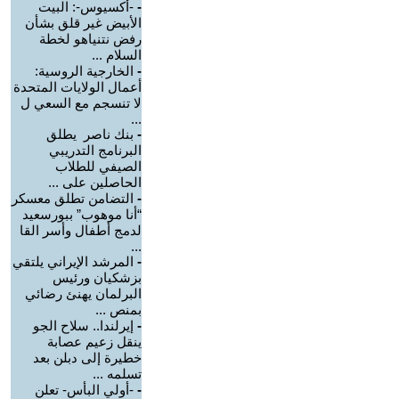
-
-أكسيوس-: البيت
الأبيض غير قلق بشأن
رفض نتنياهو لخطة
السلام ...
-
الخارجية الروسية:
أعمال الولايات المتحدة
لا تنسجم مع السعي ل
...
-
بنك ناصر يطلق
البرنامج التدريبي
الصيفي للطلاب
الحاصلين على ...
-
التضامن تطلق معسكر
“أنا موهوب” ببورسعيد
لدمج أطفال وأسر القا
...
-
المرشد الإيراني يلتقي
بزشكيان ورئيس
البرلمان يهنئ رضائي
بمنص ...
-
إيرلندا.. سلاح الجو
ينقل زعيم عصابة
خطيرة إلى دبلن بعد
تسلمه ...
-
-أولي البأس- تعلن