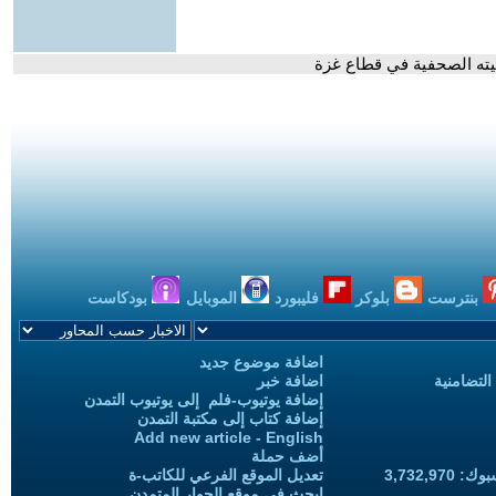
يته الصحفية في قطاع غزة
بنترست
بلوكر
فليبورد
الموبايل
بودكاست
اضافة موضوع جديد
التضامنية
اضافة خبر
إضافة يوتيوب-فلم إلى يوتيوب التمدن
إضافة كتاب إلى مكتبة التمدن
Add new article - English
أضف حملة
3,732,97
تعديل الموقع الفرعي للكاتب-ة
ابحث في موقع الحوار المتمدن