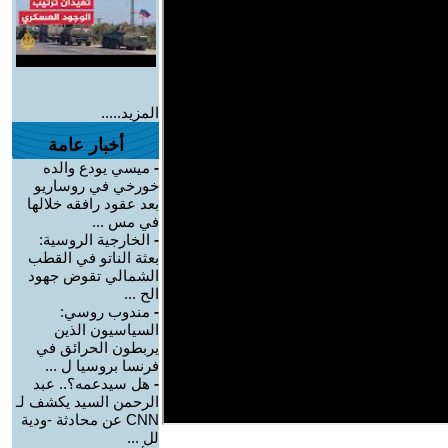
المزيد.....
أخبار عامة
-
ميسي يودع والده
خورخي في روساريو
بعد عقود رافقه خلالها
في مس ...
-
الخارجية الروسية:
بعثة الناتو في القطب
الشمالي تقوض جهود
الح ...
-
مندوب روسي:
السياسيون الذين
يربطون الحرائق في
فرنسا بروسيا ل ...
-
هل سيدعمه؟.. عبد
الرحمن السيد يكشف لـ
CNN عن محادثة -ودية
لل ...