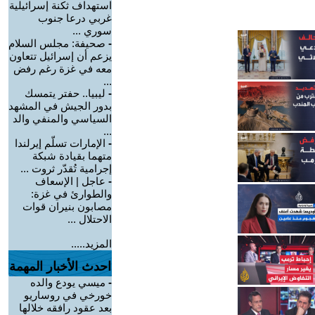
استهداف ثكنة إسرائيلية
غربي درعا جنوب
سوري ...
-
صحيفة: مجلس السلام
يزعم أن إسرائيل تتعاون
معه في غزة رغم رفض
...
-
ليبيا.. حفتر يتمسك
بدور الجيش في المشهد
السياسي والمنفي والد
...
-
الإمارات تسلّم إيرلندا
متهما بقيادة شبكة
إجرامية تُقدّر ثروت ...
-
عاجل | الإسعاف
والطوارئ في غزة:
مصابون بنيران قوات
الاحتلال ...
المزيد.....
احدث الأخبار المهمة
-
ميسي يودع والده
خورخي في روساريو
بعد عقود رافقه خلالها