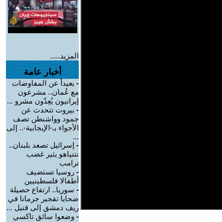
المزيد.....
أخبار عامة
-
بعيداً عن المفاوضات
مع عُمان.. مشرعون
إيرانيون يُعِدّون مشرو ...
-
بيروت تتحدث عن
جمود وواشنطن تصف
الأجواء بـ-الإيجابية-.. إلى
...
-
إسرائيل تصعد بلبنان..
نتنياهو يثير غضب
ترامب
-
روسيا تستضيف
أطفالا فلسطينيين
-
سوريا.. ارتفاع حصيلة
ضحايا تفجير جرمانا في
ريف دمشق إلى قتيل ...
-
وضعوا سائق تاكسي