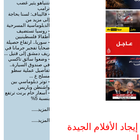
نتنياهو يثير غضب
ترامب
-
قاليباف: لسنا بحاجة
إلى مزيد من
الدبلوماسية المسرحية
-
روسيا تستضيف
أطفالا فلسطينيين
-
سوريا.. ارتفاع حصيلة
ضحايا تفجير جرمانا في
ريف دمشق إلى قتيل ...
-
وضعوا سائق تاكسي
في صندوق السيارة..
تفاصيل عملية سطو
مسلح ع ...
-
توتر دبلوماسي بين
واشنطن وباريس
-
أسعار خام برنت ترتفع
بنسبة 5%
المزيد.....
المزيد.....
جاد الأفلام الجيدة
ا