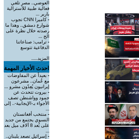
العوضي.. مصر تلغي
فعالية طبية للأسترالية
باربر ...
-
كاميرا CNN تجوب
شوارع دمشق.. وهذا ما
رصدته خلال نظرة على
الح ...
-
ترامب: صناعاتنا
الدفاعية تتوسع
المزيد.....
احدث الأخبار المهمة
-
بعيداً عن المفاوضات
مع عُمان.. مشرعون
إيرانيون يُعِدّون مشرو ...
-
بيروت تتحدث عن
جمود وواشنطن تصف
الأجواء بـ-الإيجابية-.. إلى
...
-
منتخب أفغانستان
النسوي يجتمع من جديد
على بُعد 8 آلاف ميل بعد
...
-
إسرائيل تصعد بلبنان..