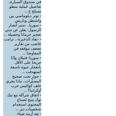
في صندوق السيارة..
تفاصيل عملية سطو
مسلح ع ...
-
توتر دبلوماسي بين
واشنطن وباريس
-
سوريا.. -منبر أنصار
الرسول- يعلن عن تبني
تفجير جرمانا وحصيلة ...
-
-نفاد الذخيرة-.. ترامب
غاضب من تقارير
تضعف موقفه في
المفاوضا ...
-
سوريا: قتيلان و13
جريحا على الأقل
بانفجار عبوة ناسفة
استهدفت ...
-
حوار تحت ضجيج
المسيّرات.. ماذا يجري
خلف كواليس حرب
أوكرانيا؟ ...
-
اتفاق شراكة مع تيك
توك يتيح لصناع
المحتوى استخدام
شخصيات ديز ...
-
بعد أزمة ضياء