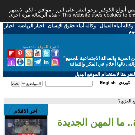
 أنواع الكوكيز نرجو النقر على الزر - موافق - لكي لاتظهر
This website uses cookies to ensure you ge
وكالة أنباء العمال
-
وكالة أنباء حقوق الإنسان
-
اخبار الرياضة
-
اخبار
لوم
التبرع للموقع - ادعمونا
حرية والعدالة الاجتماعية للجميع
"
تى نالها أعلام في الفكر والثقافة
قر هنا لاستخدام الموقع البديل
كوردي
English
ع الغزي؟
اخر الافلام
.. ما المهن الجديدة