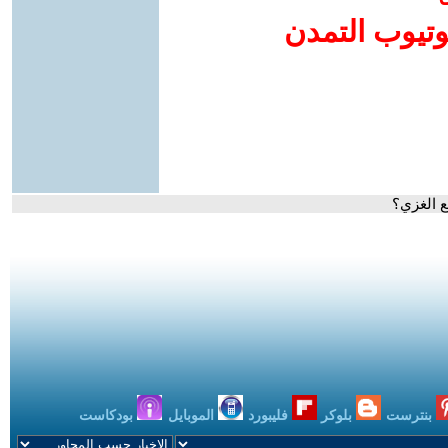
وتيوب التمدن
ع الغزي؟
بنترست
بلوكر
فليبورد
الموبايل
بودكاست