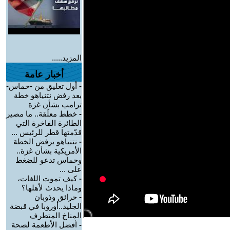
المزيد.....
أخبار عامة
-
أول تعليق من -حماس-
بعد رفض نتنياهو خطة
ترامب بشأن غزة
-
خطط معلّقة.. ما مصير
الطائرة الفاخرة التي
قدّمتها قطر للرئيس ...
-
نتنياهو يرفض الخطة
الأمريكية بشأن غزة..
وحماس تدعو للضغط
على ...
-
كيف تموت اللغات،
وماذا يحدث لأهلها؟
-
حرائق وذوبان
الجليد..أوروبا في قبضة
المناخ المتطرف
-
أفضل الأطعمة لصحة