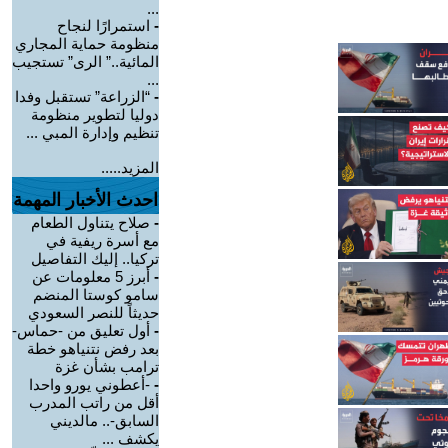
...
-
استمرارًا لنجاح
منظومة حماية المجاري
المائية..” الرى” تستجيب
...
-
“الزراعة” تستقبل وفدا
دوليا لتطوير منظومة
تنظيم وإدارة المبي ...
المزيد.....
احدث الأخبار المهمة
-
صلاح يتناول الطعام
مع أسرة ريفية في
تركيا.. إليك التفاصيل
-
أبرز 5 معلومات عن
سامو كوستا المنضم
حديثاً للنصر السعودي
-
أول تعليق من -حماس-
بعد رفض نتنياهو خطة
ترامب بشأن غزة
-
-أعطوني يورو واحدا
أقل من راتب المدرب
السابق-.. مالديني
يكشف ...