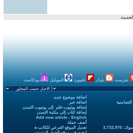
الحديث
بنترست
بلوكر
فليبورد
الموبايل
بودكاست
اضافة موضوع جديد
التضامنية
اضافة خبر
إضافة يوتيوب-فلم إلى يوتيوب التمدن
إضافة كتاب إلى مكتبة التمدن
Add new article - English
أضف حملة
3,732,97
تعديل الموقع الفرعي للكاتب-ة
ابحث في موقع الحوار المتمدن