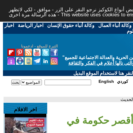
 أنواع الكوكيز نرجو النقر على الزر - موافق - لكي لاتظهر
This website uses cookies to ensure you ge
وكالة أنباء العمال
-
وكالة أنباء حقوق الإنسان
-
اخبار الرياضة
-
اخبار
لوم
التبرع للموقع - ادعمونا
حرية والعدالة الاجتماعية للجميع
"
تى نالها أعلام في الفكر والثقافة
قر هنا لاستخدام الموقع البديل
كوردي
English
الحديث
اخر الافلام
 أقصر حكومة في