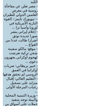
الكبد
-
مصر تعلن عن مفاجأة
روسية في معرض
العلمين الدولي للطيران
-
-نيويورك تايمز-: القوة
النارية الأمريكية في
أوروبا وآسيا ترا ...
-
إعلام إيراني ينشر
صورا جديدة توثق
أضرارا طالت عددا من
القواع ...
-
موقع: مالكو سفينة
شحن تركية تعرضت
لهجوم أوكراني يجهزون
دعوى ...
-
خبير بريطاني: ضربات
أوكرانيا في العمق
الروسي لم تحقق هدفها
-
التعليم العالي: إقبال
متزايد على تسجيل
رغبات المرحلة الأولى
...
-
وزيرة التنمية المحلية
والبيئة توجه بتنفيذ
حملات على أسواق بي