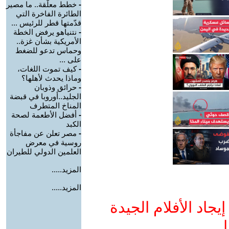
-
خطط معلّقة.. ما مصير
الطائرة الفاخرة التي
قدّمتها قطر للرئيس ...
-
نتنياهو يرفض الخطة
الأمريكية بشأن غزة..
وحماس تدعو للضغط
على ...
-
كيف تموت اللغات،
وماذا يحدث لأهلها؟
-
حرائق وذوبان
الجليد..أوروبا في قبضة
المناخ المتطرف
-
أفضل الأطعمة لصحة
الكبد
-
مصر تعلن عن مفاجأة
روسية في معرض
العلمين الدولي للطيران
المزيد.....
المزيد.....
جاد الأفلام الجيدة
ا