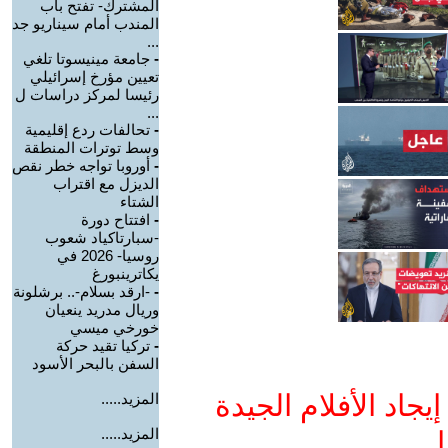
المشترك- تفتح باب
المندب أمام سيناريو جد
...
-
جامعة مينيسوتا تلغي
تعيين مؤرخ إسرائيلي
رئيسا لمركز دراسات ل
...
-
تحالفات ردع إقليمية
وسط توترات المنطقة
-
أوروبا تواجه خطر نقص
الديزل مع اقتراب
الشتاء
-
افتتاح دورة
-سبارتاكياد شعوب
روسيا- 2026 في
يكاترينبورغ
-
-ارقد بسلام-.. برشلونة
وريال مدريد ينعيان
خورخي ميسي
-
تركيا تقيد حركة
السفن بالبحر الأسود
جاد الأفلام الجيدة
المزيد.....
المزيد.....
ا