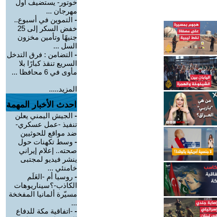
خوتور- يستضيف أول
مهرجان ...
-
التموين في أسبوع..
خفض السكر إلى 25
جنيهًا وتأمين مخزون
السل ...
-
التضامن : فرق التدخل
السريع تنقذ كبارًا بلا
مأوى في 6 محافظا ...
المزيد.....
احدث الأخبار المهمة
-
الجيش اليمني يعلن
تنفيذ -عمل عسكري-
ضد مواقع للحوثيين
-
وسط تكهنات حول
صحته.. إعلام إيراني
ينشر فيديو لمجتبى
خامنئي ...
-
روسيا أم -العَلَم
الكاذب-؟سيناريوهات
مسيّرة ألمانيا المفخخة
...
-
-اتفاقية مكة للدفاع