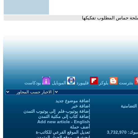
سلحة حماس المطلوب تفكيكها
بنترست
بلوكر
فليبورد
الموبايل
بودكاست
اضافة موضوع جديد
التضامنية
اضافة خبر
إضافة يوتيوب-فلم إلى يوتيوب التمدن
إضافة كتاب إلى مكتبة التمدن
Add new article - English
أضف حملة
3,732,97
تعديل الموقع الفرعي للكاتب-ة
ابحث في موقع الحوار المتمدن