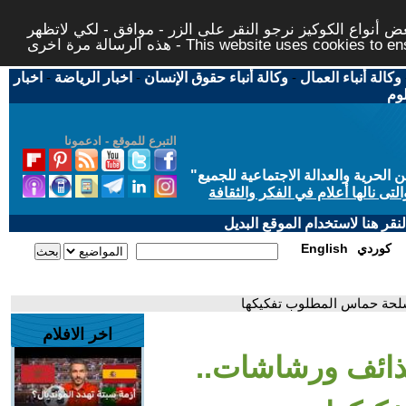
 أنواع الكوكيز نرجو النقر على الزر - موافق - لكي لاتظهر
This website uses cookies to ensure you ge
وكالة أنباء العمال
-
وكالة أنباء حقوق الإنسان
-
اخبار الرياضة
-
اخبار
لوم
التبرع للموقع - ادعمونا
حرية والعدالة الاجتماعية للجميع
"
تى نالها أعلام في الفكر والثقافة
قر هنا لاستخدام الموقع البديل
كوردي
English
سلحة حماس المطلوب تفكيكها
اخر الافلام
قذائف ورشاشات..