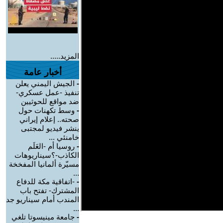
المزيد.....
أخبار عامة
-
الجيش اليمني يعلن
تنفيذ -عمل عسكري-
ضد مواقع للحوثيين
-
وسط تكهنات حول
صحته.. إعلام إيراني
ينشر فيديو لمجتبى
خامنئي ...
-
روسيا أم -العَلَم
الكاذب-؟سيناريوهات
مسيّرة ألمانيا المفخخة
...
-
-اتفاقية مكة للدفاع
المشترك- تفتح باب
المندب أمام سيناريو جد
...
-
جامعة مينيسوتا تلغي