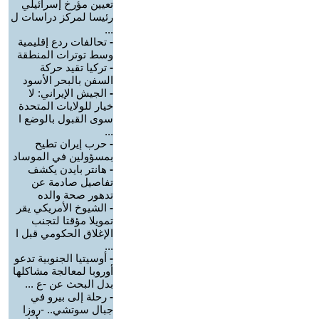
تعيين مؤرخ إسرائيلي
رئيسا لمركز دراسات ل
...
-
تحالفات ردع إقليمية
وسط توترات المنطقة
-
تركيا تقيد حركة
السفن بالبحر الأسود
-
الجيش الإيراني: لا
خيار للولايات المتحدة
سوى القبول بالوضع ا
...
-
حرب إيران تطيح
بمسؤولين في الموساد
-
هانتر بايدن يكشف
تفاصيل صادمة عن
تدهور صحة والده
-
الشيوخ الأمريكي يقر
تمويلا مؤقتا لتجنب
الإغلاق الحكومي قبل ا
...
-
أوسيتيا الجنوبية تدعو
أوروبا لمعالجة مشاكلها
بدل البحث عن -ع ...
-
رحلة إلى بيرو في
جبال سوتشي.. -روزا