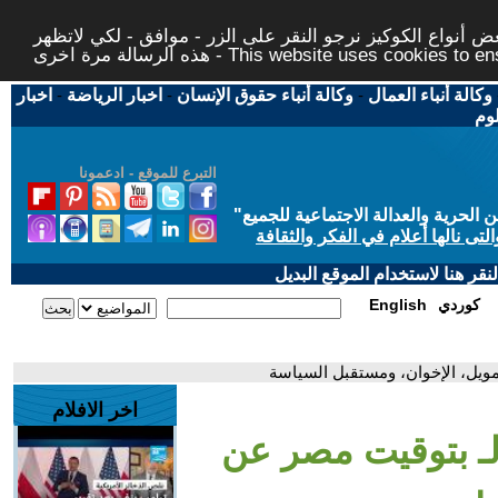
 أنواع الكوكيز نرجو النقر على الزر - موافق - لكي لاتظهر
This website uses cookies to ensure you ge
وكالة أنباء العمال
-
وكالة أنباء حقوق الإنسان
-
اخبار الرياضة
-
اخبار
لوم
التبرع للموقع - ادعمونا
حرية والعدالة الاجتماعية للجميع
"
تى نالها أعلام في الفكر والثقافة
قر هنا لاستخدام الموقع البديل
كوردي
English
مويل، الإخوان، ومستقبل السياسة
اخر الافلام
لـ بتوقيت مصر عن