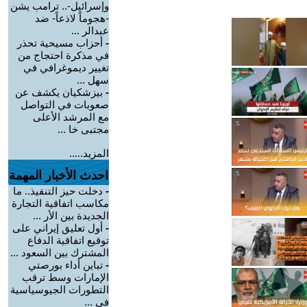
وإسرائيل-.. ترامب يشن
-هجوماً لاذعاً- ضد
عبدالر ...
-
أحزاب مسيحية تحذر
في مذكرة احتجاج من
تغيير ديموغرافي في
سهل ...
-
بيزشكيان يكشف عن
صعوبات في التواصل
مع المرشد الأعلى
مجتبى خا ...
المزيد.....
احدث الأخبار المهمة
-
دخلت حيز التنفيذ.. ما
مكاسب اتفاقية التجارة
الجديدة بين الأر ...
-
أول تعليق إيراني على
توقيع اتفاقية الدفاع
المشترك بين السعود ...
-
تباين أداء بورصتي
الإمارات وسط ترقب
التطورات الجيوسياسية
في ...