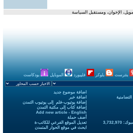
مويل، الإخوان، ومستقبل السياسة
بنترست
بلوكر
فليبورد
الموبايل
بودكاست
اضافة موضوع جديد
التضامنية
اضافة خبر
إضافة يوتيوب-فلم إلى يوتيوب التمدن
إضافة كتاب إلى مكتبة التمدن
Add new article - English
أضف حملة
3,732,97
تعديل الموقع الفرعي للكاتب-ة
ابحث في موقع الحوار المتمدن