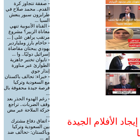
-
صفقة تتجاوز كرة
القدم.. محمد صلاح في
طرابزون سبور ينعش
السيا ...
-
القناة الأنبوبية تنهي
معاناة الزبير؟ مشروع
مرتقب يراهن على إ ...
-
حاخام بارز وملياردير
يهودي يبحثان مقاضاة
إسرائيل دوليًا.. وا ...
-
تايوان تختبر جاهزية
الطوارئ عبر مناورة
إنذار جوي
-
خبراء: تحالف باكستان
مع السعودية وتركيا
فرصة جيدة محفوفة بال
...
-
رغم الهدوء الحذر بعد
وقف الضربات.. تراجع
حركة الملاحة عبر مض
...
جاد الأفلام الجيدة
-
اتفاق دفاع مشترك
بين السعودية وتركيا
ا
وباكستان: -تحالف ضد
إير ...