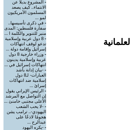
-
المشروع بديلا عن
الانتماء.. كيف يصعد
المسلمون الأمريكيون
لمو ...
-
في ذكرى تأسيسها..
سفارة فلسطين: المدى
منبر للتنوير والكلمة ا ...
-
8 دول عربية وإسلامية
علمانية
تدعو لوقف انتهاكات
إسرائيل وإقامة دولة ...
-
وزراء خارجية 8 دول
عربية وإسلامية يدينون
انتهاكات إسرائيل في ...
-
-بيان إدانة بأشد
العبارات- لـ8 دول
إسلامية ضد انتهاكات
إسرائ ...
-
الرئيس الإيراني يقول
إن التواصل مع المرشد
الأعلى مجتبى خامنئ ...
-
-لا يحب الشعب
اليهودي-.. ترامب يشن
هجومًا لاذعًا على
عبدالرح ...
-
-يكره اليهود