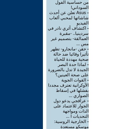
من حساسية الفول
السوداني!
-
Asus تعلن عن أحدث
شاشاتها لمحبي ألعاب
الفيديو
-
اكتشاف أثري نادر في
سردينيا.. -مقبرة
العمالقة- بتصميم غير
مس ...
-
حقن -مانجارو- تظهر
تأثيرا وقائيا ضد حالة
صحية مهددة للحياة
-
لماذا حدة البصر
الجيدة لا تدل بالضرورة
على صحة العينين؟
-
القوات الجوية
الأوكرانية تعترف مجددا
بفشلها في إسقاط
الصواري ...
-
عراقجي يدعو دول
الجوار للاعتماد على
الذات ومواجهة
التحديات ا ...
-
الخارجية الروسية:
موسكو مستعدة