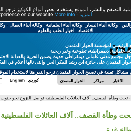
ة التصفح والنشر، الموقع يستخدم بعض أنواع الكوكيز نرجو النق
More info - المزيد
experience on our website
الفن
-
وكالة أنباء اليسار
-
وكالة أنباء العلمانية
-
وكالة أنباء العمال
-
وكا
الاقتصاد
-
اخبار الطب والعلوم
 الرئيسي لمؤسسة الحوار المتمدن
، علمانية، ديمقراطية، تطوعية وغير ربحية
ل مجتمع مدني علماني ديمقراطي حديث يضمن الحرية والعدالة الاجتم
حوار المتمدن على جائزة ابن رشد للفكر الحر والتى نالها أعلام في الفك
م مشاكل تقنية في تصفح الحوار المتمدن نرجو النقر هنا لاستخدام الموقع
كوردي
English
الاخبار
مراكز
الحوار المتمدن
- تحت وطأة القصف.. آلاف العائلات الفلسطينية تواصل النزوح نحو جنوب
تحت وطأة القصف.. آلاف العائلات الفلسطينية 
طاع غزة