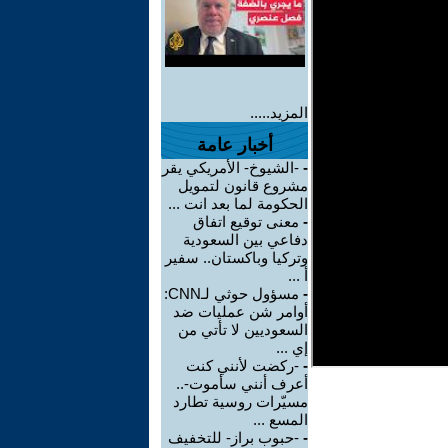
المزيد.....
أخبار عامة
-
-الشيوخ- الأمريكي يقر
مشروع قانون لتمويل
الحكومة لما بعد انت ...
-
معنى توقيع اتفاق
دفاعي بين السعودية
وتركيا وباكستان.. سفير
أ ...
-
مسؤول حوثي لـCNN:
أوامر شن عمليات ضد
السعوديين لا تأتي من
إي ...
-
-ركضت لأنني كنت
أعرف أنني سأموت-..
مسيّرات روسية تطارد
المسع ...
-
-حبوب براز- للتخفيف