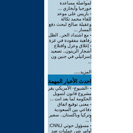
لمواصلة مساعدة
جورجيا وأبخازي ...
-
باريس على موعد
للقاء محمد تكالة
وعقيلة صالح لبحث دفع
المسار ...
-
مع اشتداد الحر.. الظل
رفاهية مفقودة في غزة
-
إغلاق وعزل واقتلاع
أشجار الزيتون.. تصعيد
إسرائيلي في جنين ون
...
المزيد.....
احدث الأخبار المهمة
-
-الشيوخ- الأمريكي يقر
مشروع قانون لتمويل
الحكومة لما بعد انت ...
-
معنى توقيع اتفاق
دفاعي بين السعودية
وتركيا وباكستان.. سفير
أ ...
-
مسؤول حوثي لـCNN:
أوامر شن عمليات ضد