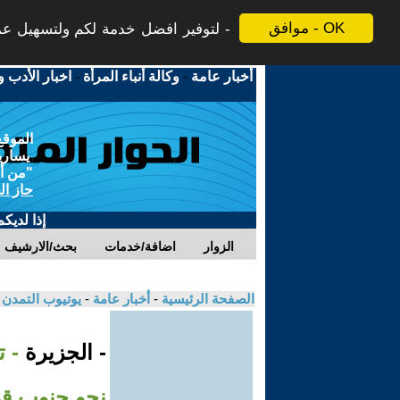
موافق - OK
لتوفير افضل خدمة لكم ولتسهيل عملي
أخبار عامة
-
وكالة أنباء المرأة
-
اخبار الأدب و
الموقع
يسارية
"من أج
حاز ال
إذا لديك
الزوار
اضافة/خدمات
بحث/الارشيف
الصفحة الرئيسية
-
أخبار عامة
-
يوتيوب التمدن
- الجزيرة
- 
نحو جنوب ق