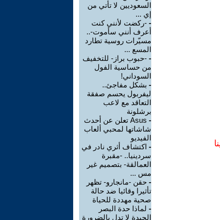
السعوديين لا تأتي من
إي ...
-
-ركضت لأنني كنت
أعرف أنني سأموت-..
مسيّرات روسية تطارد
المسع ...
-
-حبوب براز- للتخفيف
من حساسية الفول
السوداني!
-
بشكل مفاجئ..
ليفربول يحسم صفقة
التعاقد مع لاعب
برشلونة
-
Asus تعلن عن أحدث
شاشاتها لمحبي ألعاب
الفيديو
ا
-
اكتشاف أثري نادر في
سردينيا.. -مقبرة
العمالقة- بتصميم غير
مس ...
-
حقن -مانجارو- تظهر
تأثيرا وقائيا ضد حالة
صحية مهددة للحياة
-
لماذا حدة البصر
الجيدة لا تدل بالضرورة