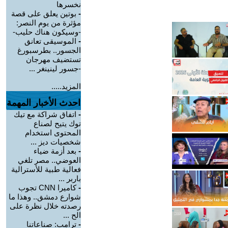
نخسرها
-
بوتين يعلق على قصة
مؤثرة من يوم النصر:
-وسيكون هناك حليب-
-
الموسيقى تعانق
الجسور.. بطرسبورغ
تستضيف مهرجان
-جسور لينينغر ...
المزيد.....
احدث الأخبار المهمة
-
اتفاق شراكة مع تيك
توك يتيح لصناع
المحتوى استخدام
شخصيات ديز ...
-
بعد أزمة ضياء
العوضي.. مصر تلغي
فعالية طبية للأسترالية
باربر ...
-
كاميرا CNN تجوب
شوارع دمشق.. وهذا ما
رصدته خلال نظرة على
الح ...
-
ترامب: صناعاتنا