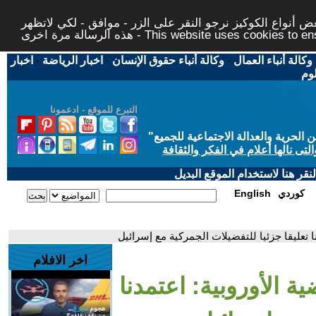
 أنواع الكوكيز نرجو النقر على الزر - موافق - لكي لاتظهر
This website uses cookies to ensure you ge
وكالة أنباء العمال
-
وكالة أنباء حقوق الإنسان
-
اخبار الرياضة
-
اخبار
لوم
التبرع للموقع - ادعمونا
حرية والعدالة الاجتماعية للجميع
"
تى نالها أعلام في الفكر والثقافة
قر هنا لاستخدام الموقع البديل
كوردي
English
نا تعليقا جزئيا للتفضيلات الجمركية مع إسرائيل
اخر الافلام
ية الأوروبية: اعتمدنا