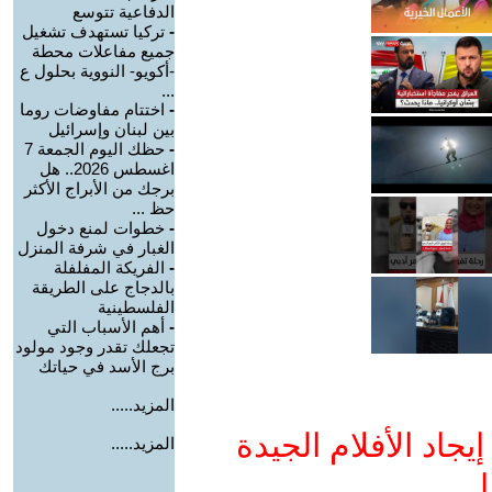
الدفاعية تتوسع
-
تركيا تستهدف تشغيل
جميع مفاعلات محطة
-أكويو- النووية بحلول ع
...
-
اختتام مفاوضات روما
بين لبنان وإسرائيل
-
حظك اليوم الجمعة 7
اغسطس 2026.. هل
برجك من الأبراج الأكثر
حظ ...
-
خطوات لمنع دخول
الغبار في شرفة المنزل
-
الفريكة المفلفلة
بالدجاج على الطريقة
الفلسطينية
-
أهم الأسباب التي
تجعلك تقدر وجود مولود
برج الأسد في حياتك
المزيد.....
جاد الأفلام الجيدة
المزيد.....
ا