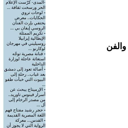
-المدى- كرّست الإعلام
الحر ورسخت ثقافة ...
-
لوحات تروي
الحكايات.. معرض
يحتفي بإرث الفنان
الروسي إيفان بي ...
-
تكريم الممثلة
الإيطالية إيزابيلا
روسيليني في مهرجان
والفن
لوكارنو ...
-
فنانة مصرية توجّه
استغاثة عاجلة لوزارة
الداخلية
-
أصالة تعود إلى دمشق
بعد غياب.. رحلة إلى
البيوت التي خبأت طفو
...
-
الإرميتاج يبحث عن
أسرار فينوس تاوريد..
من مصدر الرخام إلى
أل ...
-
حجر رشيد مفتاح فهم
اللغة المصرية القديمة
-
القدس... معركة
الرواية التي لا يجوز أن