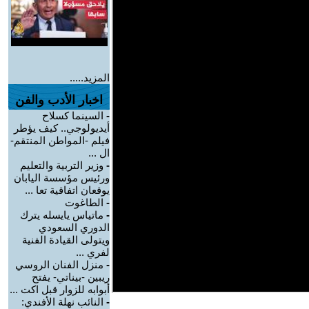
المزيد.....
اخبار الأدب والفن
-
السينما كسلاح
أيديولوجي.. كيف يؤطر
فيلم -المواطن المنتقم-
ال ...
-
وزير التربية والتعليم
ورئيس مؤسسة اليابان
يوقعان اتفاقية تعا ...
-
الطاغوت
-
ماتياس يايسله يترك
الدوري السعودي
ويتولى القيادة الفنية
لفري ...
-
منزل الفنان الروسي
ريبين -بيناتي- يفتح
أبوابه للزوار قبل اكت ...
-
النائب نهلة الأفندي: