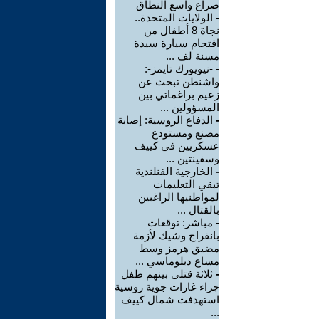
صراع واسع النطاق
-
الولايات المتحدة..
نجاة 8 أطفال من
اقتحام سيارة سيدة
مسنة لف ...
-
-نيويورك تايمز-:
واشنطن تبحث عن
زعيم براغماتي بين
المسؤولين ...
-
الدفاع الروسية: إصابة
مصنع ومستودع
عسكريين في كييف
وسفينتين ...
-
الخارجية الفنلندية
تبقي التعليمات
لمواطنيها الراغبين
بالقتال ...
-
مباشر: توقعات
بانفراج وشيك لأزمة
مضيق هرمز وسط
مساع دبلوماسي ...
-
ثلاثة قتلى بينهم طفل
جراء غارات جوية روسية
استهدفت شمال كييف
...