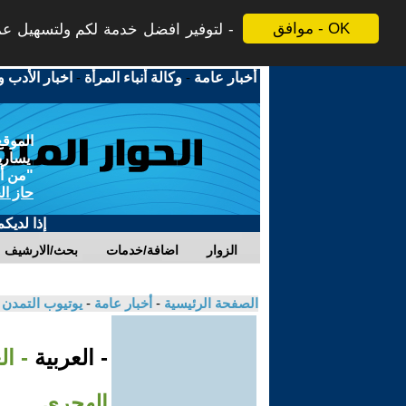
موافق - OK
لتوفير افضل خدمة لكم ولتسهيل عملي
أخبار عامة
-
وكالة أنباء المرأة
-
اخبار الأدب و
الموقع
يسارية
"من أج
حاز ال
إذا لديك
الزوار
اضافة/خدمات
بحث/الارشيف
الصفحة الرئيسية
-
أخبار عامة
-
يوتيوب التمدن
- العربية
- ا
الهجري