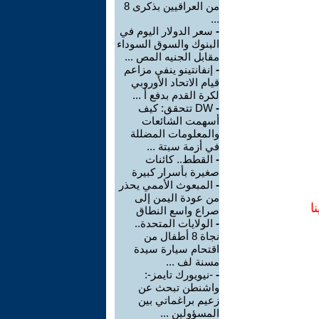
من العراقيين بذكرى 8
...
-
سعر الدولار اليوم في
البنوك والسوق السوداء
مقابل الجنيه المص ...
-
إنفانتينو ينفي مزاعم
قيام الاتحاد الأوروبي
لكرة القدم بدفع أ ...
-
DW تتحقق: كيف
أسهمت الشائعات
والمعلومات المضللة
في أزمة سبتة ...
-
القطط.. كائنات
صغيرة بأسرار كبيرة
-
المبعوث الأممي يحذر
من عودة اليمن إلى
ا
صراع واسع النطاق
-
الولايات المتحدة..
نجاة 8 أطفال من
اقتحام سيارة سيدة
مسنة لف ...
-
-نيويورك تايمز-:
واشنطن تبحث عن
زعيم براغماتي بين
المسؤولين ...