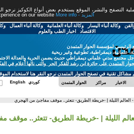
ة التصفح والنشر، الموقع يستخدم بعض أنواع الكوكيز نرجو النق
More info - المزيد
experience on our website
الفن
-
وكالة أنباء اليسار
-
وكالة أنباء العلمانية
-
وكالة أنباء العمال
-
وكا
الاقتصاد
-
اخبار الطب والعلوم
 الرئيسي لمؤسسة الحوار المتمدن
، علمانية، ديمقراطية، تطوعية وغير ربحية
ل مجتمع مدني علماني ديمقراطي حديث يضمن الحرية والعدالة الاجتم
حوار المتمدن على جائزة ابن رشد للفكر الحر والتى نالها أعلام في الفك
م مشاكل تقنية في تصفح الحوار المتمدن نرجو النقر هنا لاستخدام الموقع
كوردي
English
الاخبار
مراكز
الحوار المتمدن
- العالم الليلة | -خريطة الطريق- تتعثر.. موقف مفاجئ من الهجري
لعالم الليلة | -خريطة الطريق- تتعثر.. موقف م