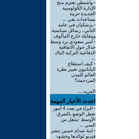
-
واشنطن تعتزم منح
الإدارة الكولومبية
الجديدة حزمة
مساعدات بقي ...
-
بزشكيان في عامه
الثاني.. رسائل سياسية
ومقابلة خارج المألوف
-
أمير سعودي يرد وسط
جدال حول الاتفاقية
الدفاعية التركية الباك
...
-
كيف استطاع
اليابانيون تغيير نظرة
العالم للمدن
المزدحمة؟
المزيد.....
احدث الأخبار المهمة
-
البرادعي يعدد 4 أمور
تجعل الوضع بالشرق
الأوسط -ينتقل من
السي ...
-
ابنة صدام حسين تنشر
فيديو لوالدها وحشود