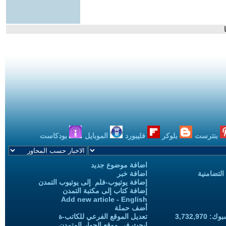
بنترست
بلوكر
فليبورد
الموبايل
بودكاست
اضافة موضوع جديد
التضامنية
اضافة خبر
إضافة يوتيوب-فلم إلى يوتيوب التمدن
إضافة كتاب إلى مكتبة التمدن
Add new article - English
أضف حملة
3,732,97
تعديل الموقع الفرعي للكاتب-ة
ابحث في موقع الحوار المتمدن