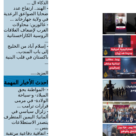
الذكاء ال ...
-
الهند.. ارتفاع عدد
ضحايا الصواعق الرعدية
في ولاية جهارخاند ...
-
غالوزين: محاولات
الغرب لإضعاف العلاقات
الروسية الكازاخستانية
...
-
إسلام آباد من الخليج
إلى باب المندب..
باكستان في قلب البنية
...
المزيد.....
احدث الأخبار المهمة
-
-المواطنة بحق
الميلاد- و-سياحة
الولادة- في مرمى
قرارات ترامب ...
-
زلزال سياسي في
ألمانيا: اليمين المتطرف
يتصدر الاستطلاعات
بنس ...
-
اتفاقية دفاعية مرتقبة