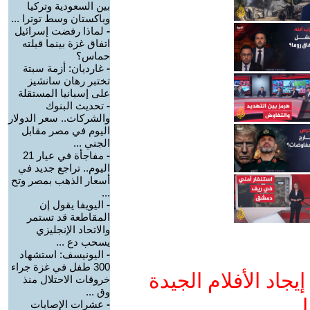
بين السعودية وتركيا
وباكستان وسط توترا ...
-
لماذا رفضت إسرائيل
اتفاق غزة بينما قبلته
حماس؟
-
غارديان: أزمة سبتة
تختبر رهان سانشيز
على إسبانيا المستقلة
-
تحديث البنوك
والشركات.. سعر الدولار
اليوم في مصر مقابل
الجني ...
-
مفاجأة في عيار 21
اليوم.. تراجع جديد في
أسعار الذهب بمصر وتح
...
-
اليويفا يقول إن
المقاطعة قد تستمر
والاتحاد الإنجليزي
يسحب دع ...
-
اليونيسف: استشهاد
300 طفل في غزة جراء
جاد الأفلام الجيدة
خروقات الاحتلال منذ
وق ...
ا
-
عشرات الإصابات