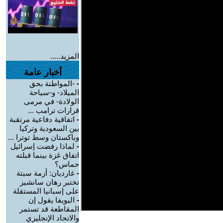
المزيد.....
أخبار عامة
-
-المواطنة بحق
الميلاد- و-سياحة
الولادة- في مرمى
قرارات ترامب ...
-
اتفاقية دفاعية مرتقبة
بين السعودية وتركيا
وباكستان وسط توترا ...
-
لماذا رفضت إسرائيل
اتفاق غزة بينما قبلته
حماس؟
-
غارديان: أزمة سبتة
تختبر رهان سانشيز
على إسبانيا المستقلة
-
اليويفا يقول إن
المقاطعة قد تستمر
والاتحاد الإنجليزي