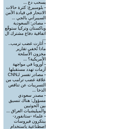
يسحب دع ...
-
بلومبيرغ: كثرة حالات
الانتحار في قيادة الأمن
السيبراني بالجي ...
-
مصادر: السعودية
وباكستان وتركيا ستوقّع
اتفاقية دفاع مشترك ال
...
-
أثارت غضب ترمب..
ماذا تُخفي تقارير
مخزون الأسلحة
الأمريكية؟ ...
-
أوروبا في مواجهة
أزمات تهدد مستقبلها
-
مصادر تفسر لـCNN
علاقة غضب ترامب من
التسريبات عن تناقص
الذخا ...
-
مصدر سعودي
مسؤول: هناك تنسيق
بين الحوثيين
والميليشيات العراق ...
-
علماء -ستانفورد-
يبتكرون فيروسات
اصطناعية باستخدام