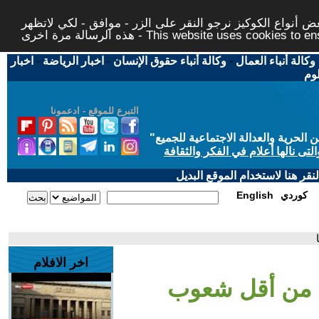
 أنواع الكوكيز نرجو النقر على الزر - موافق - لكي لاتظهر
This website uses cookies to ensure you ge
وكالة أنباء العمال
-
وكالة أنباء حقوق الإنسان
-
اخبار الرياضة
-
اخبار
لوم
التبرع للموقع - ادعمونا
حرية والعدالة الاجتماعية للجميع
"
تى نالها أعلام في الفكر والثقافة
قر هنا لاستخدام الموقع البديل
كوردي
English
اخر الافلام
ن من أقل شعوب