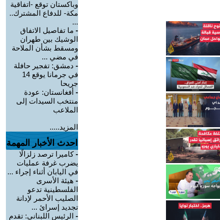
وباكستان توقع -اتفاقية
مكة- للدفاع المشترك..
...
-
ما تفاصيل الاتفاق
الوشيك بين طهران
ومسقط بشأن الملاحة
في مضي ...
-
دمشق: تفجير حافلة
في جرمانا يوقع 14
جريحا
-
أفغانستان: عودة
منتخب السيدات إلى
الملاعب
المزيد.....
احدث الأخبار المهمة
-
كاميرا ترصد زلزالًا
يضرب غرفة عمليات
في اليابان أثناء إجراء ...
-
هيئة الأسرى
الفلسطينية تدعو
الصليب الأحمر لإدانة
تجديد إسرائ ...
-
الرئيس اللبناني: تقدم