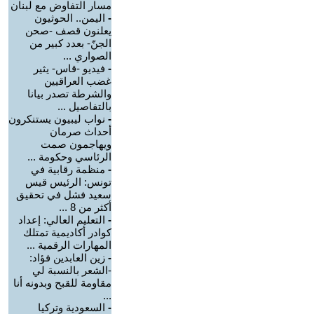
مسار التفاوض مع لبنان
-
اليمن.. الحوثيون
يعلنون قصف -صحن
الجنّ- بعدد كبير من
الصواري ...
-
فيديو -قاس- يثير
غضب العراقيين
والشرطة تصدر بيانا
بالتفاصيل ...
-
نواب ليبيون يستنكرون
أحداث صرمان
ويهاجمون صمت
الرئاسي وحكومة ...
-
منظمة رقابية في
تونس: الرئيس قيس
سعيد فشل في تحقيق
أكثر من 8 ...
-
التعليم العالي: إعداد
كوادر أكاديمية تمتلك
المهارات الرقمية ...
-
زين العابدين فؤاد:
-الشعر بالنسبة لي
مقاومة للقبح وبدونه أنا
...
-
السعودية وتركيا