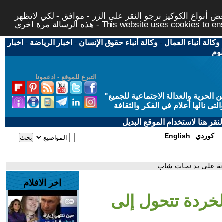
 أنواع الكوكيز نرجو النقر على الزر - موافق - لكي لاتظهر
This website uses cookies to ensure you ge
وكالة أنباء العمال
-
وكالة أنباء حقوق الإنسان
-
اخبار الرياضة
-
اخبار
لوم
التبرع للموقع - ادعمونا
حرية والعدالة الاجتماعية للجميع
"
تى نالها أعلام في الفكر والثقافة
قر هنا لاستخدام الموقع البديل
كوردي
English
اقة على يد نحات شاب
اخر الافلام
الخردة تتحول إلى