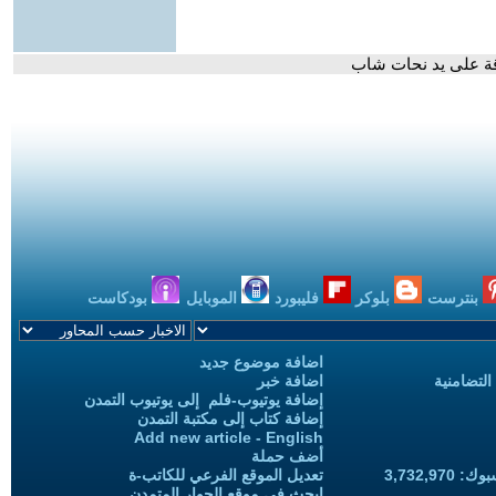
اقة على يد نحات شاب
بنترست
بلوكر
فليبورد
الموبايل
بودكاست
اضافة موضوع جديد
التضامنية
اضافة خبر
إضافة يوتيوب-فلم إلى يوتيوب التمدن
إضافة كتاب إلى مكتبة التمدن
Add new article - English
أضف حملة
3,732,97
تعديل الموقع الفرعي للكاتب-ة
ابحث في موقع الحوار المتمدن