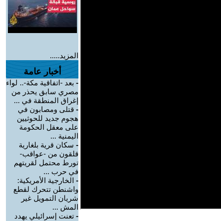
المزيد.....
أخبار عامة
-
بعد -اتفاقية مكة-.. لواء
مصري سابق يحذر من
إغراق المنطقة في ...
-
قتلى ومصابون في
هجوم جديد للحوثيين
على معقل الحكومة
اليمنية ...
-
سكان قرية بلغارية
قلقون من -عواقب-
تورط محتمل لقريتهم
في حرب ...
-
الخارجية الأمريكية:
واشنطن تتحرك لقطع
شريان التمويل غير
المش ...
-
تعنت إسرائيلي يهدد