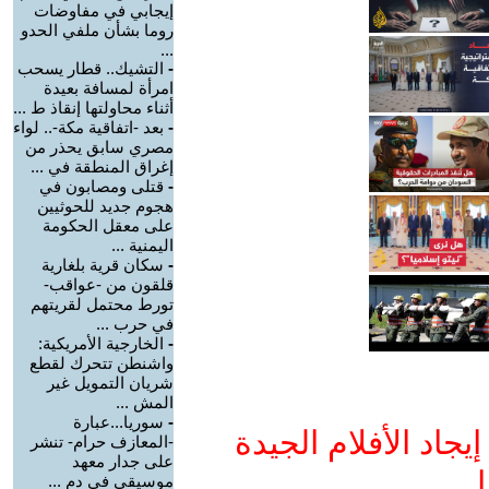
إيجابي في مفاوضات
روما بشأن ملفي الحدو
...
-
التشيك.. قطار يسحب
امرأة لمسافة بعيدة
أثناء محاولتها إنقاذ ط ...
-
بعد -اتفاقية مكة-.. لواء
مصري سابق يحذر من
إغراق المنطقة في ...
-
قتلى ومصابون في
هجوم جديد للحوثيين
على معقل الحكومة
اليمنية ...
-
سكان قرية بلغارية
قلقون من -عواقب-
تورط محتمل لقريتهم
في حرب ...
-
الخارجية الأمريكية:
واشنطن تتحرك لقطع
شريان التمويل غير
المش ...
-
سوريا...عبارة
جاد الأفلام الجيدة
-المعازف حرام- تنشر
على جدار معهد
ا
موسيقي في دم ...