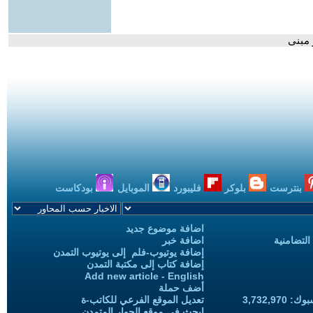
بنترست
بلوكر
فليبورد
الموبايل
بودكاست
اضافة موضوع جديد
التضامنية
اضافة خبر
إضافة يوتيوب-فلم إلى يوتيوب التمدن
إضافة كتاب إلى مكتبة التمدن
Add new article - English
أضف حملة
3,732,97
تعديل الموقع الفرعي للكاتب-ة
ابحث في موقع الحوار المتمدن