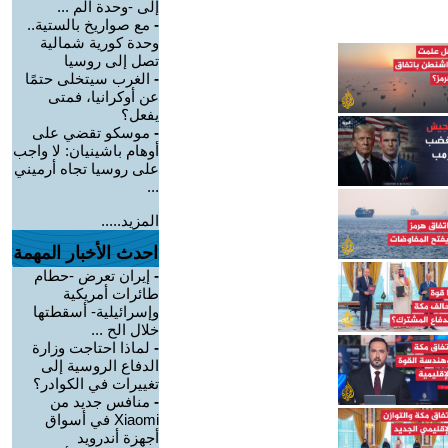
إلى -وحدة الم ...
-
مع صواريخ بالستية..
وحدة كورية شمالية
تصل إلى روسيا
-
الغرب سيتخلى حتمًا
عن أوكرانيا، فمتى
يفعل؟
-
موسكو تقضي على
أوهام باشينيان: لا واجب
على روسيا تجاه أرميني
...
المزيد.....
احدث الأخبار المهمة
-
إيران تعرض -حطام
طائرات أمريكية
وإسرائيلية- أسقطتها
خلال الح ...
-
لماذا احتاجت وزارة
الدفاع الروسية إلى
تغييرات في الكوادر؟
-
منافس جديد من
Xiaomi في أسواق
أجهزة أندرويد