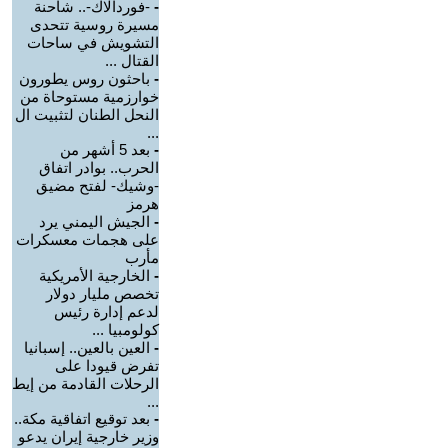
-
-فوردالاك-.. شاحنة
مسيرة روسية تتحدى
التشويش في ساحات
القتال ...
-
باحثون روس يطورون
خوارزمية مستوحاة من
النحل الطنان لتثبيت ال
...
-
بعد 5 أشهر من
الحرب.. بوادر اتفاق
-وشيك- لفتح مضيق
هرمز
-
الجيش اليمني يرد
على هجمات معسكرات
مأرب
-
الخارجية الأمريكية
تخصص مليار دولار
لدعم إدارة رئيس
كولومبيا ...
-
العين بالعين.. إسبانيا
تفرض قيودا على
الرحلات القادمة من إيط
...
-
بعد توقيع اتفاقية مكة..
وزير خارجية إيران يدعو