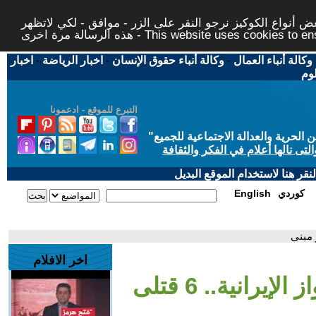
 أنواع الكوكيز نرجو النقر على الزر - موافق - لكي لاتظهر
This website uses cookies to ensure you ge
وكالة أنباء العمال
-
وكالة أنباء حقوق الإنسان
-
اخبار الرياضة
-
اخبار
لوم
التبرع للموقع - ادعمونا
حرية والعدالة الاجتماعية للجميع
"
تى نالها أعلام في الفكر والثقافة
قر هنا لاستخدام الموقع البديل
كوردي
English
اخر الافلام
- انفجار مروع يهز الأهواز الإيرانية.. 6 قتلى