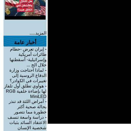
المزيد.....
أخبار عامة
-
إيران تعرض -حطام
طائرات أمريكية
وإسرائيلية- أسقطتها
خلال الح ...
-
لماذا احتاجت وزارة
الدفاع الروسية إلى
تغييرات في الكوادر؟
-
هواوي تطلق أول تلفاز
لها بإضاءة خلفية RGB
MiniLED
-
أمراض اللثة قد تنذر
بحالة صحية أكثر
خطورة مما نتصور
-
دراسة واسعة تنسف
الاعتقاد السائد بثبات
شخصية الإنسان