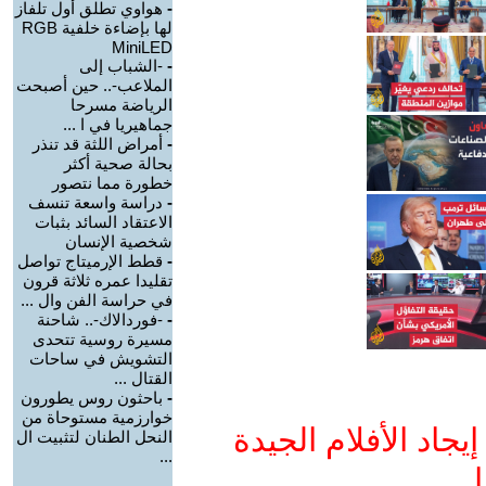
-
هواوي تطلق أول تلفاز
لها بإضاءة خلفية RGB
MiniLED
-
-الشباب إلى
الملاعب-.. حين أصبحت
الرياضة مسرحا
جماهيريا في ا ...
-
أمراض اللثة قد تنذر
بحالة صحية أكثر
خطورة مما نتصور
-
دراسة واسعة تنسف
الاعتقاد السائد بثبات
شخصية الإنسان
-
قطط الإرميتاج تواصل
تقليدا عمره ثلاثة قرون
في حراسة الفن وال ...
-
-فوردالاك-.. شاحنة
مسيرة روسية تتحدى
التشويش في ساحات
القتال ...
-
باحثون روس يطورون
خوارزمية مستوحاة من
جاد الأفلام الجيدة
النحل الطنان لتثبيت ال
...
ا