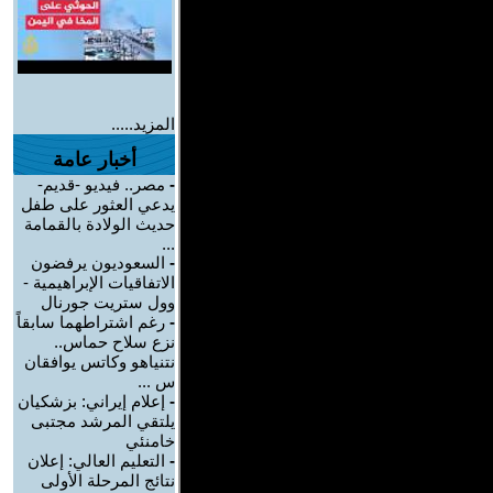
المزيد.....
أخبار عامة
-
مصر.. فيديو -قديم-
يدعي العثور على طفل
حديث الولادة بالقمامة
...
-
السعوديون يرفضون
الاتفاقيات الإبراهيمية -
وول ستريت جورنال
-
رغم اشتراطهما سابقاً
نزع سلاح حماس..
نتنياهو وكاتس يوافقان
س ...
-
إعلام إيراني: بزشكيان
يلتقي المرشد مجتبى
خامنئي
-
التعليم العالي: إعلان
نتائج المرحلة الأولى