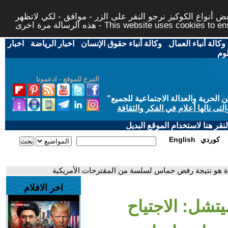
 أنواع الكوكيز نرجو النقر على الزر - موافق - لكي لاتظهر
This website uses cookies to ensure you ge
وكالة أنباء العمال
-
وكالة أنباء حقوق الإنسان
-
اخبار الرياضة
-
اخبار
لوم
التبرع للموقع - ادعمونا
حرية والعدالة الاجتماعية للجميع
"
تى نالها أعلام في الفكر والثقافة
قر هنا لاستخدام الموقع البديل
كوردي
English
لغزة هو نتيجة رفض حماس لسلسة من المقترحات الأمريكية
اخر الافلام
يتشل: الاجتياح