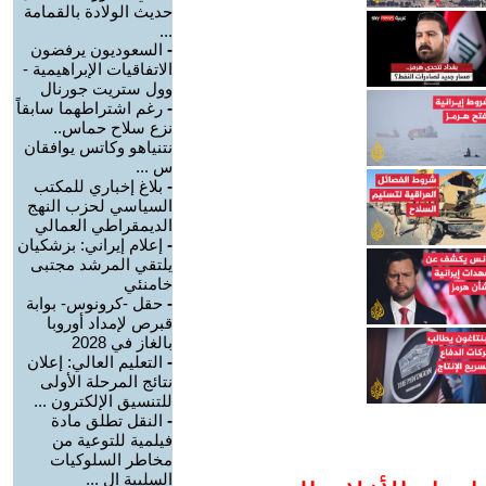
حديث الولادة بالقمامة
...
-
السعوديون يرفضون
الاتفاقيات الإبراهيمية -
وول ستريت جورنال
-
رغم اشتراطهما سابقاً
نزع سلاح حماس..
نتنياهو وكاتس يوافقان
س ...
-
بلاغ إخباري للمكتب
السياسي لحزب النهج
الديمقراطي العمالي
-
إعلام إيراني: بزشكيان
يلتقي المرشد مجتبى
خامنئي
-
حقل -كرونوس- بوابة
قبرص لإمداد أوروبا
بالغاز في 2028
-
التعليم العالي: إعلان
نتائج المرحلة الأولى
للتنسيق الإلكترون ...
-
النقل تطلق مادة
فيلمية للتوعية من
مخاطر السلوكيات
السلبية ال ...