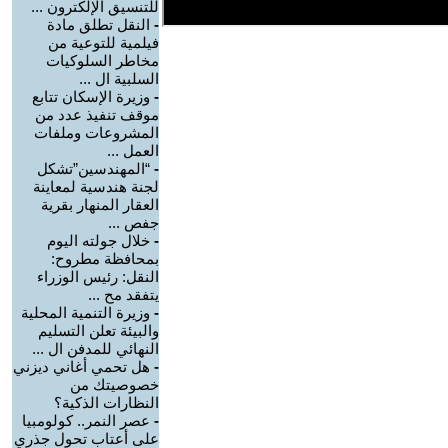
للتنسيق الإلكترون ...
-
النقل تطلق مادة
فيلمية للتوعية من
مخاطر السلوكيات
السلبية ال ...
-
وزيرة الإسكان تتابع
موقف تنفيذ عدد من
المشروعات وملفات
العمل ...
-
“المهندسين”تشكل
لجنة هندسية لمعاينة
العقار المنهار بقرية
جفص ...
-
خلال جولته اليوم
بمحافظة مطروح:
النقل: رئيس الوزراء
يتفقد مح ...
-
وزيرة التنمية المحلية
والبيئة تعلن التسليم
النهائي للمدفن ال ...
-
هل تحمي أغاني ديزني
خصوصيتك من
النظارات الذكية؟
-
عصر النمر.. كولومبيا
على أعتاب تحول جذري