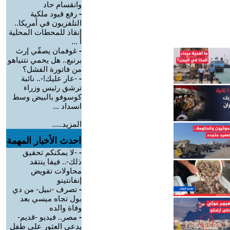
وانقسام حاد
-
رفع قيود ملكية
التلفزيون في أمريكا..
إنقاذ للمحطات المحلية
أ ...
-
غوفمان يصفّي إرث
برنيع.. هل يحمي نتنياهو
من فاتورة الفشل؟
-
-عار عليك!-.. نائبة
ترشق رئيس وزراء
كوسوفو بالبيض وسط
انسداد ...
المزيد.....
احدث الأخبار المهمة
-
-لا يمكنكم تحقيق
ذلك-.. فيفا ينتقد
محاولات تقويض
إنفانتينو
-
تصرف -نبيل- من دي
بول تجاه ميسي بعد
وفاة والده
-
مصر.. فيديو -قديم-
يدعي العثور على طفل