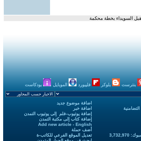
تقبل السويداء بخطة محكمة
بنترست
بلوكر
فليبورد
الموبايل
بودكاست
اضافة موضوع جديد
التضامنية
اضافة خبر
إضافة يوتيوب-فلم إلى يوتيوب التمدن
إضافة كتاب إلى مكتبة التمدن
Add new article - English
أضف حملة
3,732,97
تعديل الموقع الفرعي للكاتب-ة
ابحث في موقع الحوار المتمدن