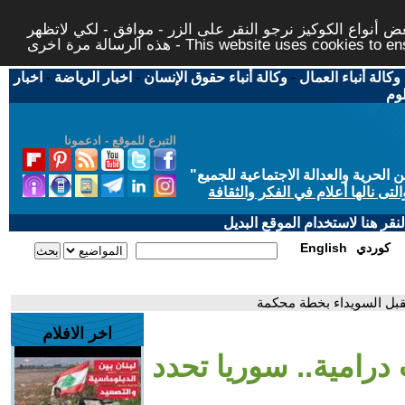
 أنواع الكوكيز نرجو النقر على الزر - موافق - لكي لاتظهر
This website uses cookies to ensure you ge
وكالة أنباء العمال
-
وكالة أنباء حقوق الإنسان
-
اخبار الرياضة
-
اخبار
لوم
التبرع للموقع - ادعمونا
حرية والعدالة الاجتماعية للجميع
"
تى نالها أعلام في الفكر والثقافة
قر هنا لاستخدام الموقع البديل
كوردي
English
تقبل السويداء بخطة محكمة
اخر الافلام
 درامية.. سوريا تحدد