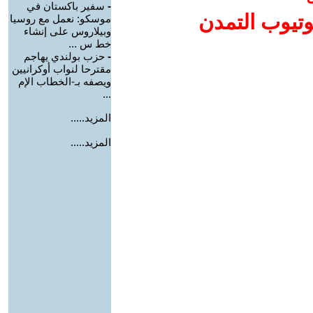
-
سفير باكستان في
وتيوب التمدن
موسكو: نعمل مع روسيا
وبيلاروس على إنشاء
خط س ...
-
حزب بولندي يهاجم
مقترحا لنواب أوكرانيين
ويصفه بـ-الخطاب الإم
...
المزيد.....
المزيد.....