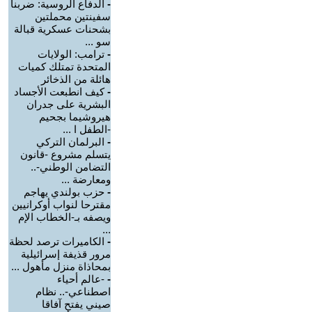
-
الدفاع الروسية: ضربنا
سفينتين محملتين
بشحنات عسكرية قبالة
سو ...
-
ترامب: الولايات
المتحدة تمتلك كميات
هائلة من الذخائر
-
كيف انطبعت الأجساد
البشرية على جدران
هيروشيما بجحيم
-الطفل ا ...
-
البرلمان التركي
يتسلم مشروع -قانون
التضامن الوطني-..
ومعارضة ...
-
حزب بولندي يهاجم
مقترحا لنواب أوكرانيين
ويصفه بـ-الخطاب الإم
...
-
الكاميرات ترصد لحظة
مرور قذيفة إسرائيلية
بمحاذاة منزل مأهول ...
-
-عالم أحياء
اصطناعي-.. نظام
صيني يفتح آفاقا