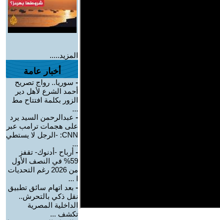
المزيد.....
أخبار عامة
-
سوريا.. رواج تصريح
أحمد الشرع لأهل دير
الزور بكلمة افتتاح مط
...
-
عبدالرحمن السيد يرد
على هجمات ترامب عبر
CNN: -الرجل لا يستطي
...
-
أرباح -أدنوك- تقفز
59% في النصف الأول
من 2026 رغم التحديات
ا ...
-
بعد اتهام سائق تطبيق
نقل ذكي بالتحرش..
الداخلية المصرية
تكشف ...