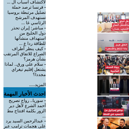
لاكتشاف أسباب ال ...
-
فرنسا ترصد حملة
تضليل مرتبطة بروسيا
تستهدف المرشح
الرئاسي غا ...
-
مباشر: إيران تحذر
دول الخليج من
استهداف منشآتها
للطاقة ردا ع ...
-
كيف ينظر أطراف
الصراع للاتفاق المرتقب
بشأن هرمز؟
-
سلام على ورق.. لماذا
يشتعل إقليم تيغراي
مجددا؟
المزيد.....
احدث الأخبار المهمة
-
سوريا.. رواج تصريح
أحمد الشرع لأهل دير
الزور بكلمة افتتاح مط
...
-
عبدالرحمن السيد يرد
على هجمات ترامب عبر