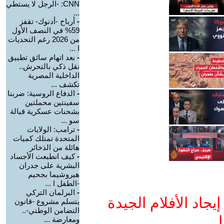
CNN: -الرجل لا يستطي
...
-
أرباح -أدنوك- تقفز
59% في النصف الأول
من 2026 رغم التحديات
ا ...
-
بعد اتهام سائق تطبيق
نقل ذكي بالتحرش..
الداخلية المصرية
تكشف ...
-
الدفاع الروسية: ضربنا
سفينتين محملتين
بشحنات عسكرية قبالة
سو ...
-
ترامب: الولايات
المتحدة تمتلك كميات
هائلة من الذخائر
-
كيف انطبعت الأجساد
البشرية على جدران
هيروشيما بجحيم
-الطفل ا ...
-
البرلمان التركي
جاد الأفلام الجيدة
يتسلم مشروع -قانون
التضامن الوطني-..
ا
ومعارضة ...