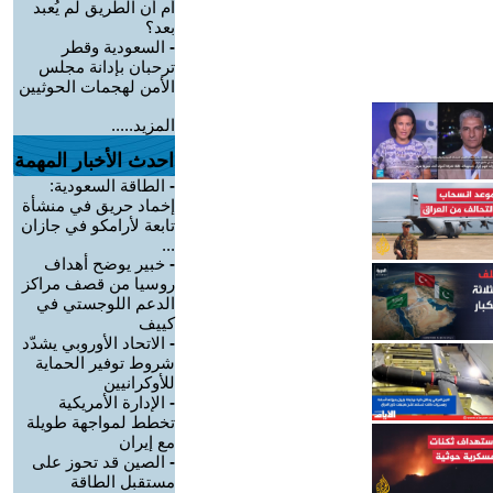
أم أن الطريق لم يُعبد
بعد؟
-
السعودية وقطر
ترحبان بإدانة مجلس
الأمن لهجمات الحوثيين
المزيد.....
احدث الأخبار المهمة
-
الطاقة السعودية:
إخماد حريق في منشأة
تابعة لأرامكو في جازان
...
-
خبير يوضح أهداف
روسيا من قصف مراكز
الدعم اللوجستي في
كييف
-
الاتحاد الأوروبي يشدّد
شروط توفير الحماية
للأوكرانيين
-
الإدارة الأمريكية
تخطط لمواجهة طويلة
مع إيران
-
الصين قد تحوز على
مستقبل الطاقة