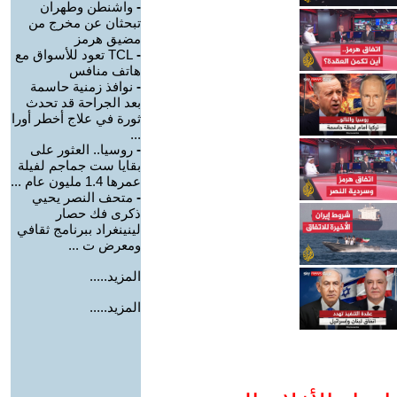
-
واشنطن وطهران
تبحثان عن مخرج من
مضيق هرمز
-
TCL تعود للأسواق مع
هاتف منافس
-
نوافذ زمنية حاسمة
بعد الجراحة قد تحدث
ثورة في علاج أخطر أورا
...
-
روسيا.. العثور على
بقايا ست جماجم لفيلة
عمرها 1.4 مليون عام ...
-
متحف النصر يحيي
ذكرى فك حصار
لينينغراد ببرنامج ثقافي
ومعرض ت ...
المزيد.....
المزيد.....