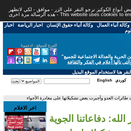
 أنواع الكوكيز نرجو النقر على الزر - موافق - لكي لاتظهر
This website uses cookies to ensure you ge
وكالة أنباء العمال
-
وكالة أنباء حقوق الإنسان
-
اخبار الرياضة
-
اخبار
لوم
التبرع للموقع - ادعمونا
حرية والعدالة الاجتماعية للجميع
"
تى نالها أعلام في الفكر والثقافة
قر هنا لاستخدام الموقع البديل
كوردي
English
كت طائرات العدو وأجبرت بعض تشكيلاتها على مغادرة الأجواء
اخر الافلام
لله: دفاعاتنا الجوية