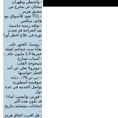
-
واشنطن وطهران
تبحثان عن مخرج من
مضيق هرمز
-
TCL تعود للأسواق مع
هاتف منافس
-
نوافذ زمنية حاسمة
بعد الجراحة قد تحدث
ثورة في علاج أخطر أورا
...
-
روسيا.. العثور على
بقايا ست جماجم لفيلة
عمرها 1.4 مليون عام ...
-
أسباب تسارع
شيخوخة القلب
-
موترولا تعلن عن أحد
أفضل حواسبها
-
-بي تي-76-.. دبابة
سوفيتية أسطورية
تواصل الخدمة في عدة
دول
-
فورين بوليسي: لماذا
قد تكون هذه أكثر
انتخابات مفصلية بتاريخ
...
-
هل اقترب اتفاق هرمز