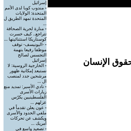
إسرائيل
-
مندوب كوبا لدى الأمم
المتحدة: الولايات
المتحدة تمهد الطريق ل
...
-
منارة لحرية الصحافة
تتراجع.. كيف خسرت
كوستاريكا استثنائيتها ...
-
-اليونيسف- توقف
موظفا رفيعا بتهمة
التجسس لصالح
حقوق الإنسان
إسرائيل
-
الخارجية الروسية: لا
نستبعد إمكانية ظهور
مرشحين جدد لمنصب
ال ...
-
نادي الأسير: تمديد منع
زيارات الأسرى
الفلسطينيين يكرّس
عزلهم ...
-
عون يعلن تقدماً في
ملفي الحدود والأسرى
ويكشف عن تحركات
أمريك ...
-
تصعيد واسع في