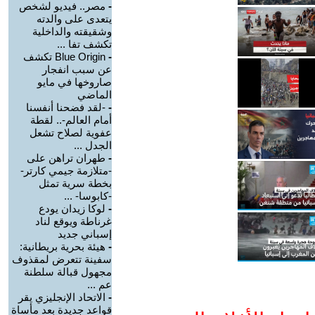
-
مصر.. فيديو لشخص
يتعدى على والدته
وشقيقته والداخلية
تكشف تفا ...
-
Blue Origin تكشف
عن سبب انفجار
صاروخها في مايو
الماضي
-
-لقد فضحنا أنفسنا
أمام العالم-.. لقطة
عفوية لصلاح تشعل
الجدل ...
-
طهران تراهن على
-متلازمة جيمي كارتر-
بخطة سرية تمثل
-كابوسا- ...
-
لوكا زيدان يودع
غرناطة ويوقع لناد
إسباني جديد
-
هيئة بحرية بريطانية:
سفينة تتعرض لمقذوف
مجهول قبالة سلطنة
عم ...
-
الاتحاد الإنجليزي يقر
قواعد جديدة بعد مأساة