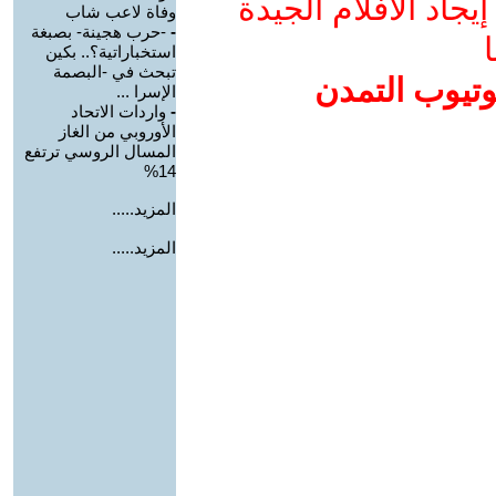
جاد الأفلام الجيدة
وفاة لاعب شاب
-
-حرب هجينة- بصبغة
ا
استخباراتية؟.. بكين
تبحث في -البصمة
وتيوب التمدن
الإسرا ...
-
واردات الاتحاد
الأوروبي من الغاز
المسال الروسي ترتفع
14%
المزيد.....
المزيد.....