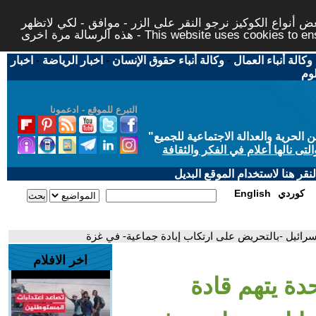
 أنواع الكوكيز نرجو النقر على الزر - موافق - لكي لاتظهر
This website uses cookies to ensure you ge
وكالة أنباء العمال
-
وكالة أنباء حقوق الإنسان
-
اخبار الرياضة
-
اخبار
لوم
التبرع للموقع - ادعمونا
حرية والعدالة الاجتماعية للجميع
"
تى نالها أعلام في الفكر والثقافة
قر هنا لاستخدام الموقع البديل
كوردي
English
إسرائيل -بالتحريض على ارتكاب إبادة جماعية- في غزة
اخر الافلام
دة يتهم قادة