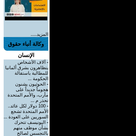
المزيد.....
وكالة أنباء حقوق
الإنسان
-
آلاف الأشخاص
يتظاهرون بشرق ألمانيا
للمطالبة باستقالة
الحكومة ...
-
الحوثيون يشنون
هجوماً جديداً على
مأرب، والأمم المتحدة
تحذر م ...
-
100 دولار لكل عائد..
الأمم المتحدة تشجع
السوريين على العودة ...
-
اليونيسف تتحرك
بشأن موظف متهم
بالتجسس لصالح