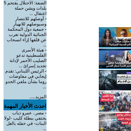
الضفة: الاحتلال يقتحم 5
بلدات ويشن حملة
اعتقال ...
-
أوصلهم للانتصار
وسيوصلهم للانهيار
-
جمعية دول المحكمة
الجنائية الدولية تعرب
عن قلقها إزاء انسحاب
...
-
هيئة الأسرى
الفلسطينية تدعو
الصليب الأحمر لإدانة
تجديد إسرائ ...
-
الرئيس اللبناني: تقدم
إيجابي في مفاوضات
روما بشأن ملفي الحدو
...
المزيد.....
احدث الأخبار المهمة
-
مصر.. عمرو دياب
يحتفي ببطلة كليب -لولا
البنات- في حفله بالعل
...