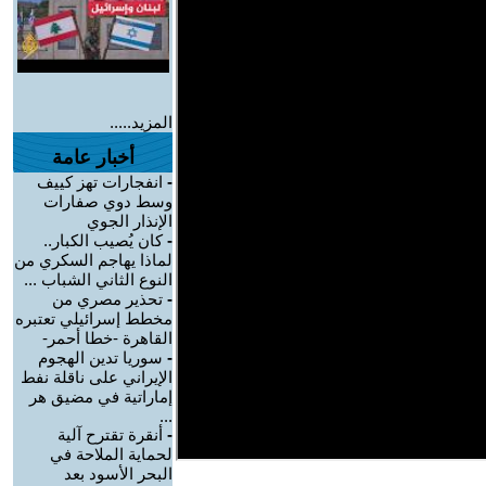
المزيد.....
أخبار عامة
-
انفجارات تهز كييف
وسط دوي صفارات
الإنذار الجوي
-
كان يُصيب الكبار..
لماذا يهاجم السكري من
النوع الثاني الشباب ...
-
تحذير مصري من
مخطط إسرائيلي تعتبره
القاهرة -خطا أحمر-
-
سوريا تدين الهجوم
الإيراني على ناقلة نفط
إماراتية في مضيق هر
...
-
أنقرة تقترح آلية
لحماية الملاحة في
البحر الأسود بعد