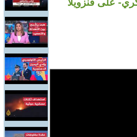
ري- على فنزويلا