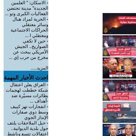
-
الاسكان: ” العلمين
الجديدة” مدينة تحتضن
الفعاليات الكبرى وتو ...
-
الحرية لمراد هبال
وسائر معتقلي
الحراكات الاجتماعية
ومعتقلي ا ...
-
حين لا تكفي
الصواريخ.. الجيش
الأمريكي يبحث عن
مخرج من حرب إي ...
المزيد.....
احدث الأخبار المهمة
-
العراق يعلن اعتقال
شبكة خططت لهجمات
بطائرات مسيّرة ضد
-أهداف ...
-
انفجارات تهز كييف
وسط دوي صفارات
الإنذار الجوي
-
حبل الملاحقات يلتف
حول بلدية الديوانية..
اعتقالات تتسع وناشط