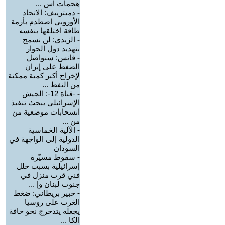
هجمات اس ...
-
دميترييف: الاتحاد
الأوروبي اصطدم بأزمة
طاقة اختلقها بنفسه
-
الزيدي: لن نسمح
بتهديد دول الجوار
-
فانس: سنواصل
الضغط على إيران
لإخراج أكبر كمية ممكنة
من النفط ...
-
-قناة 12-: الجيش
الإسرائيلي يبحث تنفيذ
انسحابات موضعية من
من ...
-
الآلية الخماسية
الدولية إلى الواجهة في
السودان
-
سقوط مسيّرة
إسرائيلية بسبب خلل
فني قرب منزل في
جنوب لبنان وإ ...
-
خبير بريطاني: ضغط
الغرب على روسيا
يجعله يتدحرج نحو حافة
الكا ...