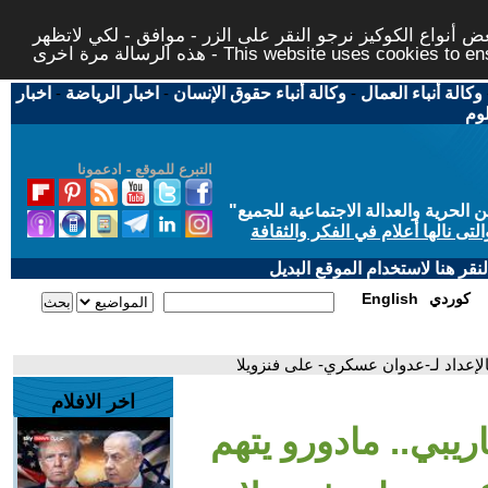
 أنواع الكوكيز نرجو النقر على الزر - موافق - لكي لاتظهر
This website uses cookies to ensure you ge
وكالة أنباء العمال
-
وكالة أنباء حقوق الإنسان
-
اخبار الرياضة
-
اخبار
لوم
التبرع للموقع - ادعمونا
حرية والعدالة الاجتماعية للجميع
"
تى نالها أعلام في الفكر والثقافة
قر هنا لاستخدام الموقع البديل
كوردي
English
الإعداد لـ-عدوان عسكري- على فنزويلا
اخر الافلام
اريبي.. مادورو يتهم