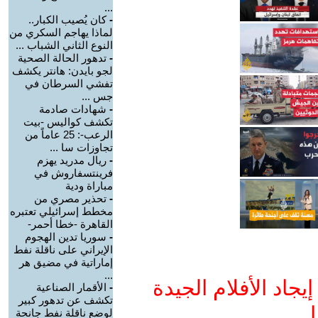
...
-
كان يُصيب الكبار..
لماذا يهاجم السكري من
النوع الثاني الشباب ...
-
تدهور الحالة الصحية
لجو بايدن: هانتر يكشف
تفشي السرطان في
جس ...
-
شهادات صادمة
تكشف كواليس -بيت
الرعب-: 25 عاماً من
تجاوزات سا ...
-
ريال مدريد يهزم
فرينتسفاروش في
مباراة ودية
-
تحذير مصري من
مخطط إسرائيلي تعتبره
القاهرة -خطا أحمر-
-
سوريا تدين الهجوم
الإيراني على ناقلة نفط
إماراتية في مضيق هر
...
جاد الأفلام الجيدة
-
الأقمار الصناعية
تكشف عن تدهور كبير
ا
لوضع ناقلة نفط جانحة