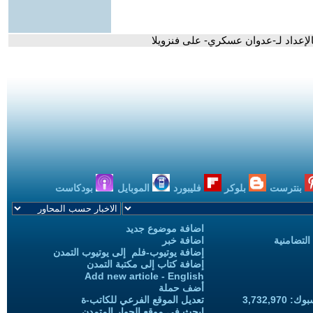
الإعداد لـ-عدوان عسكري- على فنزويلا
بنترست
بلوكر
فليبورد
الموبايل
بودكاست
اضافة موضوع جديد
التضامنية
اضافة خبر
إضافة يوتيوب-فلم إلى يوتيوب التمدن
إضافة كتاب إلى مكتبة التمدن
Add new article - English
أضف حملة
3,732,97
تعديل الموقع الفرعي للكاتب-ة
ابحث في موقع الحوار المتمدن