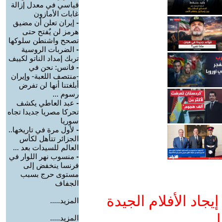
قياسي في معدل إزالة
غابات الأمازون
-
إيران تعلن أن مضيق
هرمز لن يٌفتح حتى
تصحح واشنطن سلوكها
-
الضربات الروسية
تربك إمداد الناتو لكييف
-
فانس: نحن في
-منتصف اللعبة- وإيران
أبلغتنا أنها لن تفرض
رسوم ...
-
عبد العاطي يكشف
تحركا مصريا جديدا تجاه
سوريا
-
لأول مرة في تاريخها..
الجزائر تتأهل لكأس
العالم للسيدات بعد ...
-
منسوب نهر اللوار في
فرنسا ينخفض إلى
مستوى حرج بسبب
الجفاف
جاد الأفلام الجيدة
المزيد.....
ا
المزيد.....