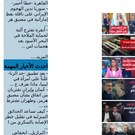
القاهرة -خطا أحمر-
-
سوريا تدين الهجوم
الإيراني على ناقلة نفط
إماراتية في مضيق هر
...
-
أنقرة تقترح آلية
لحماية الملاحة في
البحر الأسود بعد
هجمات اس ...
المزيد.....
احدث الأخبار المهمة
-
بعد تطبيق -حد الزنا-
عَلَناً على امرأة في
ليبيا، ماذا نعرف ع ...
-
عُمان وإيران تقتربان
من اتفاق بشأن مضيق
هرمز، وطهران تشترط
ت ...
-
كيف تساعد الحدائق
المنزلية في تقليل خطر
الإصابة بالسكري من ا
...
-
البرازيل.. انخفاض