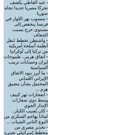
-
عبد العاطي يكشف
تحركا مصريا جديدا تجاه
سوريا
-
منسوب نهر اللوار في
فرنسا ينخفض إلى
مستوى حرج بسبب
الجفاف
-
واشنطن تخطط لنقل
أنظمة أسلحة أمريكية
من تركيا إلى أوكرانيا
-
اتفاق هرمز.. طموحات
إيران وحسابات ترمب
السياسية
-
ما أبرز بنود الاتفاق
الإيراني العُماني
المحتمل بشأن مضيق
هرم ...
-
انفجارات تهز كييف
وسط دوي صفارات
الإنذار الجوي
-
كان يُصيب الكبار..
لماذا يهاجم السكري من
النوع الثاني الشباب ...
-
تحذير مصري من
مخطط إسرائيلي تعتبره