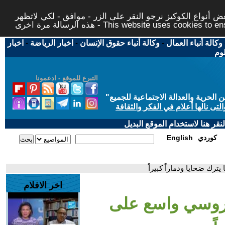
 أنواع الكوكيز نرجو النقر على الزر - موافق - لكي لاتظهر
This website uses cookies to ensure you ge
وكالة أنباء العمال
-
وكالة أنباء حقوق الإنسان
-
اخبار الرياضة
-
اخبار
لوم
التبرع للموقع - ادعمونا
حرية والعدالة الاجتماعية للجميع
"
تى نالها أعلام في الفكر والثقافة
قر هنا لاستخدام الموقع البديل
كوردي
English
ترك ضحايا ودماراً كبيراً
اخر الافلام
م روسي واسع على