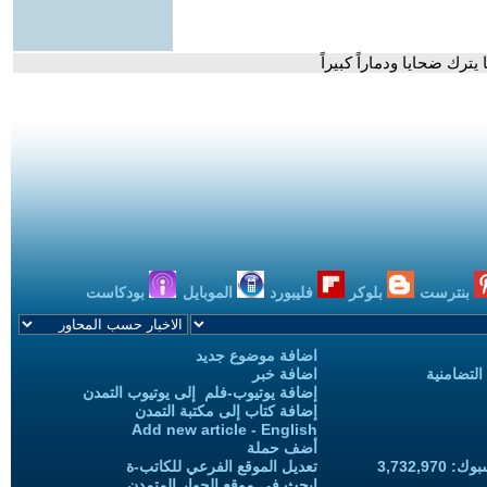
ترك ضحايا ودماراً كبيراً
بنترست
بلوكر
فليبورد
الموبايل
بودكاست
اضافة موضوع جديد
التضامنية
اضافة خبر
إضافة يوتيوب-فلم إلى يوتيوب التمدن
إضافة كتاب إلى مكتبة التمدن
Add new article - English
أضف حملة
3,732,97
تعديل الموقع الفرعي للكاتب-ة
ابحث في موقع الحوار المتمدن