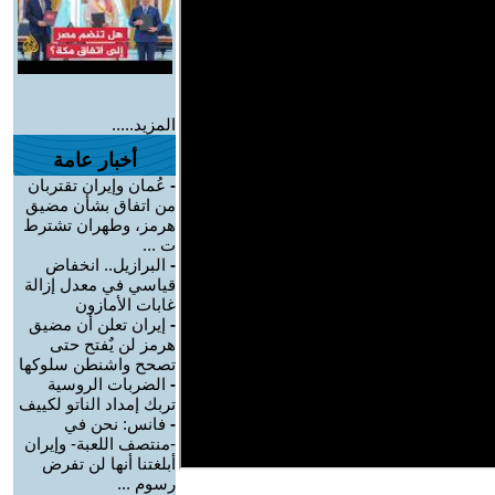
المزيد.....
أخبار عامة
-
عُمان وإيران تقتربان
من اتفاق بشأن مضيق
هرمز، وطهران تشترط
ت ...
-
البرازيل.. انخفاض
قياسي في معدل إزالة
غابات الأمازون
-
إيران تعلن أن مضيق
هرمز لن يٌفتح حتى
تصحح واشنطن سلوكها
-
الضربات الروسية
تربك إمداد الناتو لكييف
-
فانس: نحن في
-منتصف اللعبة- وإيران
أبلغتنا أنها لن تفرض
رسوم ...