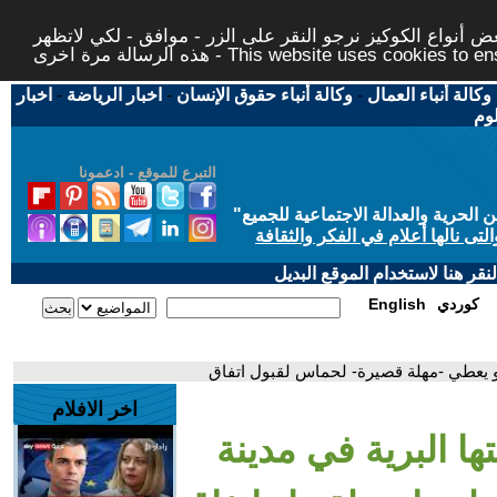
 أنواع الكوكيز نرجو النقر على الزر - موافق - لكي لاتظهر
This website uses cookies to ensure you ge
وكالة أنباء العمال
-
وكالة أنباء حقوق الإنسان
-
اخبار الرياضة
-
اخبار
لوم
التبرع للموقع - ادعمونا
حرية والعدالة الاجتماعية للجميع
"
تى نالها أعلام في الفكر والثقافة
قر هنا لاستخدام الموقع البديل
كوردي
English
بيو يعطي -مهلة قصيرة- لحماس لقبول اتفاق
اخر الافلام
تها البرية في مدينة