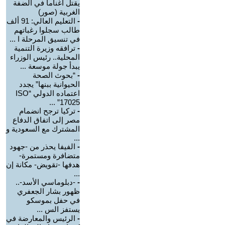
يقتل أغناما في الضفة
الغربية (صور)
-
التعليم العالي: 91 ألف
طالب سجلوا رغباتهم
في تنسيق المرحلة ا ...
-
ترافقه وزيرة التنمية
المحلية.. رئيس الوزراء
يبدأ جولة موسعة ...
-
“بحوث الصحة
الحيوانية ببنها” يجدد
اعتماده الدولي “ISO
17025” ...
-
تركيا ترجح انضمام
مصر إلى اتفاق الدفاع
المشترك مع السعودية و
...
-
الفيفا يحذر من -جهود
متضافرة ومستمرة-
هدفها -تقويض- مكانة إن
...
-
-دبلوماسي الأسد-..
ظهور بشار الجعفري
في حفل بموسكو
يستفز الس ...
-
الرئيس والمعارضة في