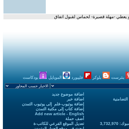
بيو يعطي -مهلة قصيرة- لحماس لقبول اتفاق
بنترست
بلوكر
فليبورد
الموبايل
بودكاست
اضافة موضوع جديد
التضامنية
اضافة خبر
إضافة يوتيوب-فلم إلى يوتيوب التمدن
إضافة كتاب إلى مكتبة التمدن
Add new article - English
أضف حملة
3,732,97
تعديل الموقع الفرعي للكاتب-ة
ابحث في موقع الحوار المتمدن