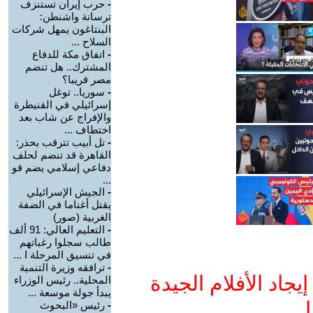
-
حرب إيران تستنزف
ترسانة واشنطن:
البنتاغون يمهل شركات
السلاح ...
-
اتفاق مكة للدفاع
المشترك.. هل تنضم
مصر قريبا؟
-
سوريا.. توغل
إسرائيلي في القنيطرة
والإفراج عن شاب بعد
اختطاف ...
-
تل أبيب تترقب بحذر:
القاهرة قد تنضم لحلف
دفاعي إسلامي يضم قو
...
-
الجيش الإسرائيلي
يقتل أغناما في الضفة
الغربية (صور)
-
التعليم العالي: 91 ألف
طالب سجلوا رغباتهم
في تنسيق المرحلة ا ...
-
ترافقه وزيرة التنمية
جاد الأفلام الجيدة
المحلية.. رئيس الوزراء
يبدأ جولة موسعة ...
ا
-
رئيس «البحوث