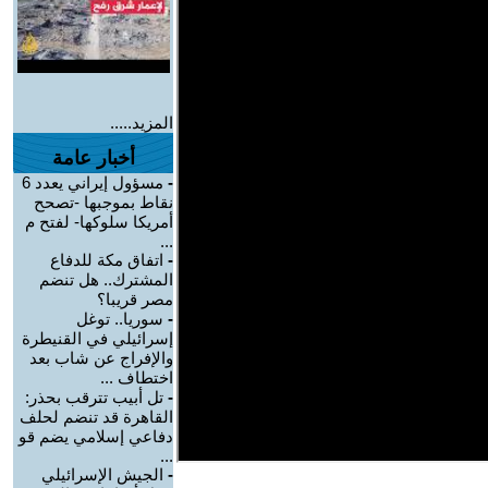
المزيد.....
أخبار عامة
-
مسؤول إيراني يعدد 6
نقاط بموجبها -تصحح
أمريكا سلوكها- لفتح م
...
-
اتفاق مكة للدفاع
المشترك.. هل تنضم
مصر قريبا؟
-
سوريا.. توغل
إسرائيلي في القنيطرة
والإفراج عن شاب بعد
اختطاف ...
-
تل أبيب تترقب بحذر:
القاهرة قد تنضم لحلف
دفاعي إسلامي يضم قو
...
-
الجيش الإسرائيلي