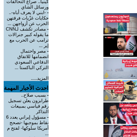
كينيا.. صراع التحالفات
ورسائل الشاي
-
-ابني لا يعرف أباه-..
حكايات غزّيات فرقتهن
الحرب عن أزواجهن ...
-
مصادر تكشف لـCNN
ما يقوله كبير جنرالات
ترامب عن الحرب مع
إير ...
-
مصر واحتمال
انضمامها للاتفاق
الدفاعي السعودي
التركي الباكستا ...
المزيد.....
احدث الأخبار المهمة
-
بسبب صلاح..
طرابزون يعلن تسجيل
رقم قياسي بمبيعات
التذاكر
-
مسؤول إيراني يعدد 6
نقاط بموجبها -تصحح
أمريكا سلوكها- لفتح م
...