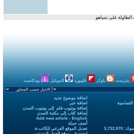
الطاولة على نتنياهو
بنترست
بلوكر
فليبورد
الموبايل
بودكاست
اضافة موضوع جديد
التضامنية
اضافة خبر
إضافة يوتيوب-فلم إلى يوتيوب التمدن
إضافة كتاب إلى مكتبة التمدن
Add new article - English
أضف حملة
3,732,97
تعديل الموقع الفرعي للكاتب-ة
ابحث في موقع الحوار المتمدن