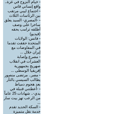
-
خيام النزوح في غزة..
واقع إنساني قاس
-
اجتماع ليبي مرتقب
بين الرئاسات الثلاث
-
-المصري- السيد يعلق
ساخرا على وصف
أطلقه ترامب بحقه
(فيديو)
-
فانس: الولايات
المتحدة حققت تقدما
في المفاوضات مع
إيران خلال ...
-
مصرع وإصابة
العشرات في انقلاب
صهريج بجمهورية
إفريقيا الوسطى ...
-
مصر.. مرتضى منصور
يطالب السيسي بالثأر
بعد هجوم دمياط
-
-أعطتني قنبلة في
يدي-.. شهادات 25 عاماً
من الرعب تهز بيت سار
...
-
السكة الحديد تقدم
خدمة نقل متميزة