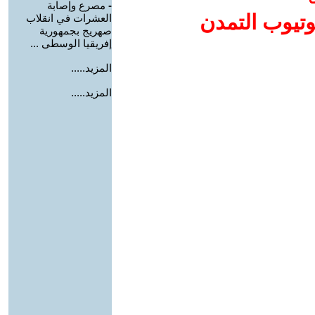
-
مصرع وإصابة
وتيوب التمدن
العشرات في انقلاب
صهريج بجمهورية
إفريقيا الوسطى ...
المزيد.....
المزيد.....