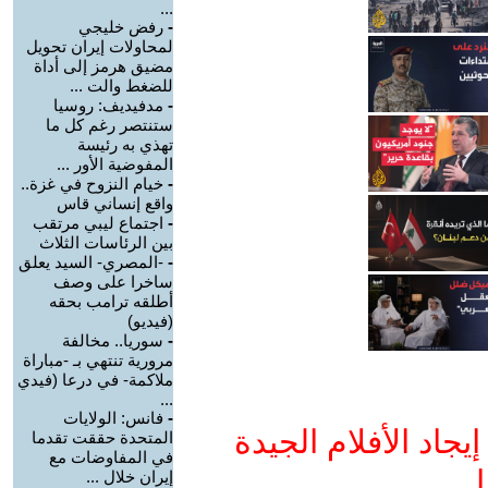
...
-
رفض خليجي
لمحاولات إيران تحويل
مضيق هرمز إلى أداة
للضغط والت ...
-
مدفيديف: روسيا
ستنتصر رغم كل ما
تهذي به رئيسة
المفوضية الأور ...
-
خيام النزوح في غزة..
واقع إنساني قاس
-
اجتماع ليبي مرتقب
بين الرئاسات الثلاث
-
-المصري- السيد يعلق
ساخرا على وصف
أطلقه ترامب بحقه
(فيديو)
-
سوريا.. مخالفة
مرورية تنتهي بـ -مباراة
ملاكمة- في درعا (فيدي
...
-
فانس: الولايات
جاد الأفلام الجيدة
المتحدة حققت تقدما
في المفاوضات مع
ا
إيران خلال ...