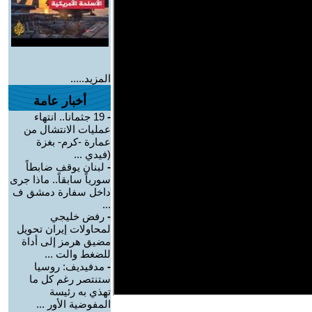
المزيد.....
أخبار عامة
-
19 جثمانا.. انتهاء
عمليات الانتشال من
عمارة -كرم- بغزة
(فيدي ...
-
لبنان يوقف ضابطاً
سورياً سابقاً.. ماذا جرى
داخل سفارة دمشق ف
...
-
رفض خليجي
لمحاولات إيران تحويل
مضيق هرمز إلى أداة
للضغط والت ...
-
مدفيديف: روسيا
ستنتصر رغم كل ما
تهذي به رئيسة
المفوضية الأور ...