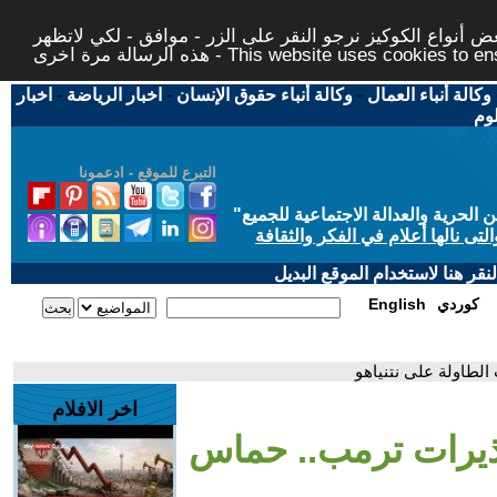
 أنواع الكوكيز نرجو النقر على الزر - موافق - لكي لاتظهر
This website uses cookies to ensure you ge
وكالة أنباء العمال
-
وكالة أنباء حقوق الإنسان
-
اخبار الرياضة
-
اخبار
لوم
التبرع للموقع - ادعمونا
حرية والعدالة الاجتماعية للجميع
"
تى نالها أعلام في الفكر والثقافة
قر هنا لاستخدام الموقع البديل
كوردي
English
الطاولة على نتنياهو
اخر الافلام
تحذيرات ترمب.. حماس