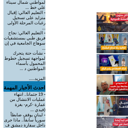
لمواطني شمال سيناء
علي خط ...
-
التعليم العالي: إقبال
متزايد على تسجيل
رغبات المرحلة الأولى
...
-
التعليم العالي: نجاح
فريق طبي بمستشفيات
سوهاج الجامعية في إن
...
-
نشأت حتة يتحرك
لمواجهة تسجيل خطوط
المحمول بأسماء
المواطنين د ...
المزيد.....
احدث الأخبار المهمة
-
19 جثمانا.. انتهاء
عمليات الانتشال من
عمارة -كرم- بغزة
(فيدي ...
-
لبنان يوقف ضابطاً
سورياً سابقاً.. ماذا جرى
داخل سفارة دمشق ف