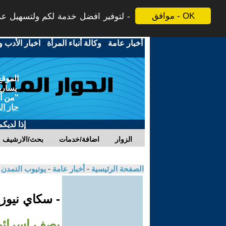
موافق - OK
لتوفير افضل خدمة لكم ولتسهيل عملي
أخبار عامة
-
وكالة أنباء المرأة
-
اخبار الأدب و
الموقع
يسارية
"من أج
حاز ال
إذا لديك
الزوار
اضافة/خدمات
بحث/الارشيف
الصفحة الرئيسية
-
أخبار عامة
-
يوتيوب التمدن
- سكاي نيوز
يصف إسرائيل 