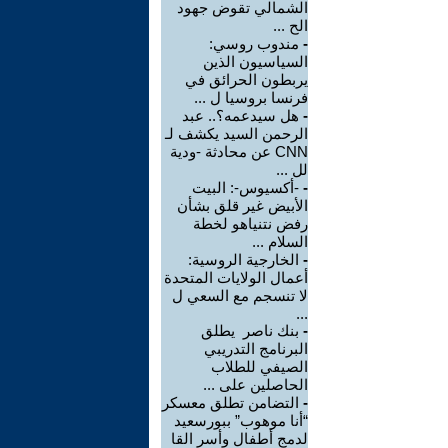
الشمالي تقوض جهود
الح ...
-
مندوب روسي:
السياسيون الذين
يربطون الحرائق في
فرنسا بروسيا ل ...
-
هل سيدعمه؟.. عبد
الرحمن السيد يكشف لـ
CNN عن محادثة -ودية
لل ...
-
-أكسيوس-: البيت
الأبيض غير قلق بشأن
رفض نتنياهو لخطة
السلام ...
-
الخارجية الروسية:
أعمال الولايات المتحدة
لا تنسجم مع السعي ل
...
-
بنك ناصر يطلق
البرنامج التدريبي
الصيفي للطلاب
الحاصلين على ...
-
التضامن تطلق معسكر
“أنا موهوب” ببورسعيد
لدمج أطفال وأسر القا