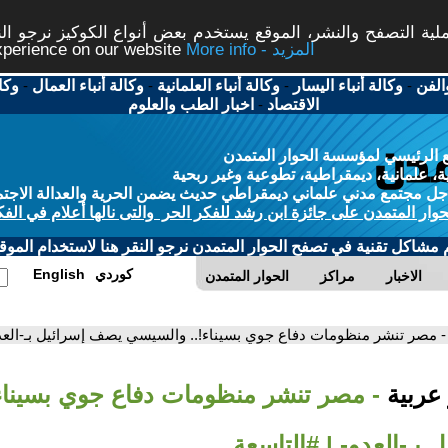
ة التصفح والنشر، الموقع يستخدم بعض أنواع الكوكيز نرجو النق
More info - المزيد
experience on our website
الفن
-
وكالة أنباء اليسار
-
وكالة أنباء العلمانية
-
وكالة أنباء العمال
-
وكا
الاقتصاد
-
اخبار الطب والعلوم
 الرئيسي لمؤسسة الحوار المتمدن
، علمانية، ديمقراطية، تطوعية وغير ربحية
ل مجتمع مدني علماني ديمقراطي حديث يضمن الحرية والعدالة الاجتم
حوار المتمدن على جائزة ابن رشد للفكر الحر والتى نالها أعلام في الفك
م مشاكل تقنية في تصفح الحوار المتمدن نرجو النقر هنا لاستخدام الموقع
كوردي
English
الاخبار
مراكز
الحوار المتمدن
- مصر تنشر منظومات دفاع جوي بسيناء!.. والسيسي يصف إسرائيل بـ-العدو
 عربية
- مصر تنشر منظومات دفاع جوي بسيناء
بـ-العدو- | #التاسعة