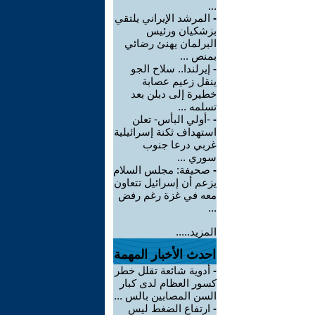
...
-
المرشد الإيراني يلتقي
بزشكيان ورئيس
البرلمان يهنئ رضائي
بمنص ...
-
إيرلندا.. سلاح الجو
ينقل زعيم عصابة
خطيرة إلى دبلن بعد
تسلمه ...
-
-أولي البأس- تعلن
استهداف ثكنة إسرائيلية
غربي درعا جنوب
سوري ...
-
صحيفة: مجلس السلام
يزعم أن إسرائيل تتعاون
معه في غزة رغم رفض
...
المزيد.....
احدث الأخبار المهمة
-
أدوية شائعة تقلل خطر
كسور العظام لدى كبار
السن المصابين بالس ...
-
ارتفاع الضغط ليس