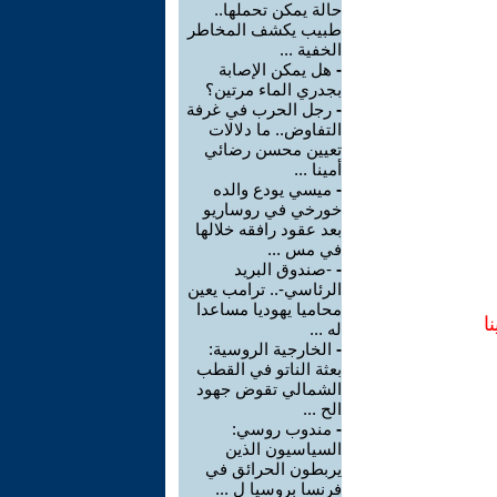
حالة يمكن تحملها..
طبيب يكشف المخاطر
الخفية ...
-
هل يمكن الإصابة
بجدري الماء مرتين؟
-
رجل الحرب في غرفة
التفاوض.. ما دلالات
تعيين محسن رضائي
أمينا ...
-
ميسي يودع والده
خورخي في روساريو
بعد عقود رافقه خلالها
في مس ...
-
-صندوق البريد
الرئاسي-.. ترامب يعين
محاميا يهوديا مساعدا
ا
له ...
-
الخارجية الروسية:
بعثة الناتو في القطب
الشمالي تقوض جهود
الح ...
-
مندوب روسي:
السياسيون الذين
يربطون الحرائق في
فرنسا بروسيا ل ...