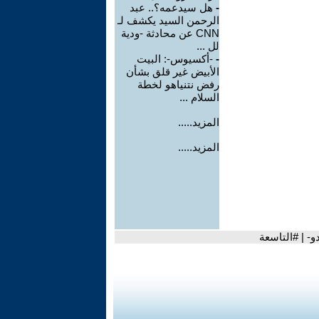
-
هل سيدعمه؟.. عبد
الرحمن السيد يكشف لـ
CNN عن محادثة -ودية
لل ...
-
-أكسيوس-: البيت
الأبيض غير قلق بشأن
رفض نتنياهو لخطة
السلام ...
المزيد.....
المزيد.....
- | #التاسعة