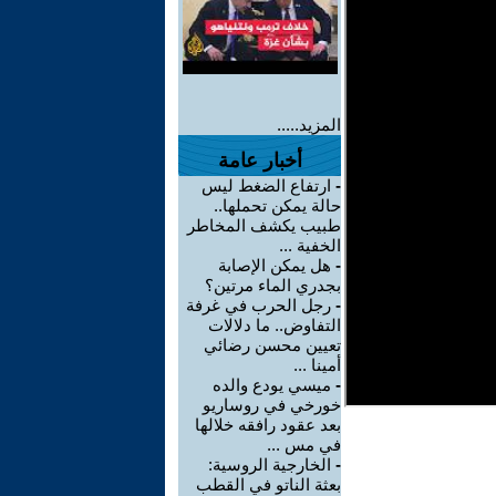
المزيد.....
أخبار عامة
-
ارتفاع الضغط ليس
حالة يمكن تحملها..
طبيب يكشف المخاطر
الخفية ...
-
هل يمكن الإصابة
بجدري الماء مرتين؟
-
رجل الحرب في غرفة
التفاوض.. ما دلالات
تعيين محسن رضائي
أمينا ...
-
ميسي يودع والده
خورخي في روساريو
بعد عقود رافقه خلالها
في مس ...
-
الخارجية الروسية:
بعثة الناتو في القطب