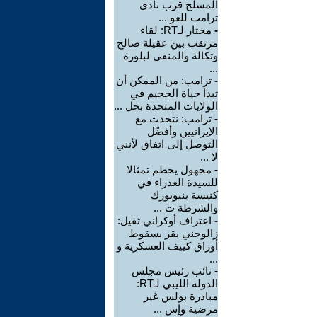
المسلح قرب نادي
ترامب للغو ...
-
مختار لـRT: لقاء
مرتقب بين عقيلة صالح
وتكالة والمنفي لبلورة
...
-
ترامب: من الممكن أن
تبدأ حياة الجحيم في
الولايات المتحدة بحل ...
-
ترامب: نتحدث مع
الإيرانيين وأفضّل
التوصل إلى اتفاق لأنني
لا ...
-
مجهول يحطم تمثالا
للسيدة العذراء في
كنيسة بنيويورك
والشرطة ت ...
-
اعتراف أوكراني ثقيل:
زالوجني يقر بسقوط
أوراق كييف العسكرية و
...
-
نائب رئيس مجلس
الدولة الليبي لـRT:
مبادرة بولس غير
مرضية وإس ...