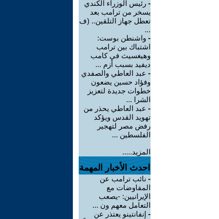
-
رئيس الوزراء الكندي
يسخر من ترامب بعد
تعطل جهاز التلقين.. (ف
...
-
واشنطن بوست:
اشتباك بين ترامب
وهيغسيث في كامب
ديفيد بسبب أزم ...
-
عبد العاطي والصفدي
وفؤاد حسين يضعون
خطوات جديدة لتعزيز
الشرا ...
-
عبد العاطي يحذر من
تهويد القدس ويؤكد
رفض مصر لتهجير
الفلسطين ...
المزيد.....
احدث الأخبار المهمة
-
نائب ترامب عن
المفاوضات مع
الإيرانيين: -يصعب
التعامل معهم ون ...
-
إنفانتينو يعتذر عن