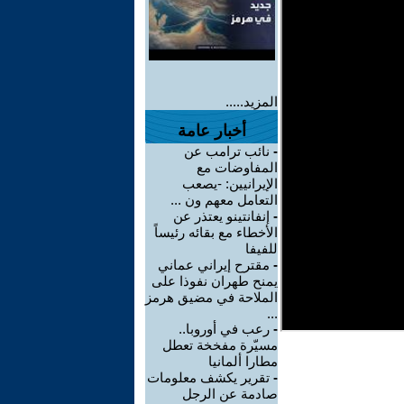
المزيد.....
أخبار عامة
-
نائب ترامب عن
المفاوضات مع
الإيرانيين: -يصعب
التعامل معهم ون ...
-
إنفانتينو يعتذر عن
الأخطاء مع بقائه رئيساً
للفيفا
-
مقترح إيراني عماني
يمنح طهران نفوذا على
الملاحة في مضيق هرمز
...
-
رعب في أوروبا..
مسيّرة مفخخة تعطل
مطارا ألمانيا
-
تقرير يكشف معلومات
صادمة عن الرجل