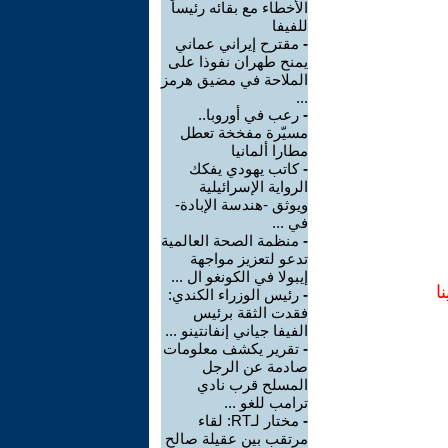
الأخطاء مع بقائه رئيساً
للفيفا
-
مقترح إيراني عماني
يمنح طهران نفوذا على
الملاحة في مضيق هرمز
...
-
رعب في أوروبا..
مسيّرة مفخخة تعطل
مطارا ألمانيا
-
كاتب يهودي يفكك
الرواية الإسرائيلية
ويوثق -هندسة الإبادة-
في ...
-
منظمة الصحة العالمية
تدعو لتعزيز مواجهة
إيبولا في الكونغو ال ...
ا
-
رئيس الوزراء الكندي:
فقدت الثقة برئيس
الفيفا جياني إنفانتينو ...
-
تقرير يكشف معلومات
صادمة عن الرجل
المسلح قرب نادي
ترامب للغو ...
-
مختار لـRT: لقاء
مرتقب بين عقيلة صالح