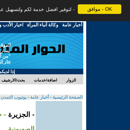
موافق - OK
لتوفير افضل خدمة لكم ولتسهيل عملي
أخبار عامة
-
وكالة أنباء المرأة
-
اخبار الأدب و
الموقع
يسارية
"من أج
حاز ال
إذا لديك
الزوار
اضافة/خدمات
بحث/الارشيف
الصفحة الرئيسية
-
أخبار عامة
-
يوتيوب التمدن
- الجزيرة
- 
الصهيونية