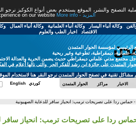
ة التصفح والنشر، الموقع يستخدم بعض أنواع الكوكيز نرجو النق
More info - المزيد
experience on our website
الفن
-
وكالة أنباء اليسار
-
وكالة أنباء العلمانية
-
وكالة أنباء العمال
-
وكا
الاقتصاد
-
اخبار الطب والعلوم
 الرئيسي لمؤسسة الحوار المتمدن
، علمانية، ديمقراطية، تطوعية وغير ربحية
ل مجتمع مدني علماني ديمقراطي حديث يضمن الحرية والعدالة الاجتم
حوار المتمدن على جائزة ابن رشد للفكر الحر والتى نالها أعلام في الفك
م مشاكل تقنية في تصفح الحوار المتمدن نرجو النقر هنا لاستخدام الموقع
كوردي
English
الاخبار
مراكز
الحوار المتمدن
- حماس ردا على تصريحات ترمب: انحياز سافر للدعاية الصهيونية
حماس ردا على تصريحات ترمب: انحياز سافر ل