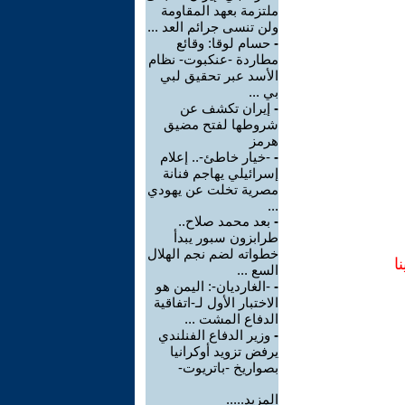
ملتزمة بعهد المقاومة
ولن تنسى جرائم العد ...
-
حسام لوقا: وقائع
مطاردة -عنكبوت- نظام
الأسد عبر تحقيق لبي
بي ...
-
إيران تكشف عن
شروطها لفتح مضيق
هرمز
-
-خيار خاطئ-.. إعلام
إسرائيلي يهاجم فنانة
مصرية تخلت عن يهودي
...
-
بعد محمد صلاح..
طرابزون سبور يبدأ
خطواته لضم نجم الهلال
ا
السع ...
-
-الغارديان-: اليمن هو
الاختبار الأول لـ-اتفاقية
الدفاع المشت ...
-
وزير الدفاع الفنلندي
يرفض تزويد أوكرانيا
بصواريخ -باتريوت-
المزيد.....