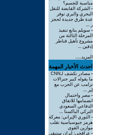
مناسبة للجسم؟
-
الشركة القابضة للنقل
البحري والبري توفر
عدة طرق جديدة لحجز
ر ...
-
سويلم يتابع تنفيذ
المرحلة الثالثة من
مشروع تأهيل قناطر
إدفين ...
المزيد.....
احدث الأخبار المهمة
-
مصادر تكشف لـCNN
ما يقوله كبير جنرالات
ترامب عن الحرب مع
إير ...
-
مصر واحتمال
انضمامها للاتفاق
الدفاعي السعودي
التركي الباكستا ...
-
الثوري الإيراني: معركة
هرمز جيوسياسية تقلب
موازين القوى
-
عراقجي: إيران ستبقى