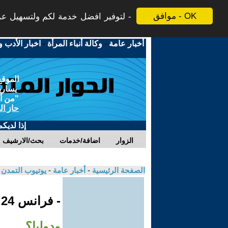
موافق - OK
لتوفير افضل خدمة لكم ولتسهيل عملي
أخبار عامة
-
وكالة أنباء المرأة
-
اخبار الأدب و
الموقع
يسارية
"من أج
حاز ال
إذا لديك
الزوار
اضافة/خدمات
بحث/الارشيف
الصفحة الرئيسية
-
أخبار عامة
-
يوتيوب التمدن
- فرانس 24
ودوليا؟