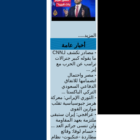
المزيد.....
أخبار عامة
-
مصادر تكشف لـCNN
ما يقوله كبير جنرالات
ترامب عن الحرب مع
إير ...
-
مصر واحتمال
انضمامها للاتفاق
الدفاعي السعودي
التركي الباكستا ...
-
الثوري الإيراني: معركة
هرمز جيوسياسية تقلب
موازين القوى
-
عراقجي: إيران ستبقى
ملتزمة بعهد المقاومة
ولن تنسى جرائم العد ...
-
حسام لوقا: وقائع
مطاردة -عنكبوت- نظام