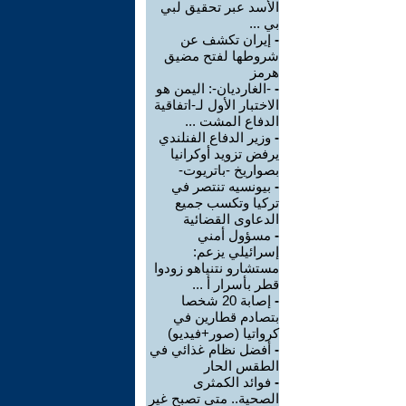
الأسد عبر تحقيق لبي
بي ...
-
إيران تكشف عن
شروطها لفتح مضيق
هرمز
-
-الغارديان-: اليمن هو
الاختبار الأول لـ-اتفاقية
الدفاع المشت ...
-
وزير الدفاع الفنلندي
يرفض تزويد أوكرانيا
بصواريخ -باتريوت-
-
بيونسيه تنتصر في
تركيا وتكسب جميع
الدعاوى القضائية
-
مسؤول أمني
إسرائيلي يزعم:
مستشارو نتنياهو زودوا
قطر بأسرار أ ...
-
إصابة 20 شخصا
بتصادم قطارين في
كرواتيا (صور+فيديو)
-
أفضل نظام غذائي في
الطقس الحار
-
فوائد الكمثرى
الصحية.. متى تصبح غير