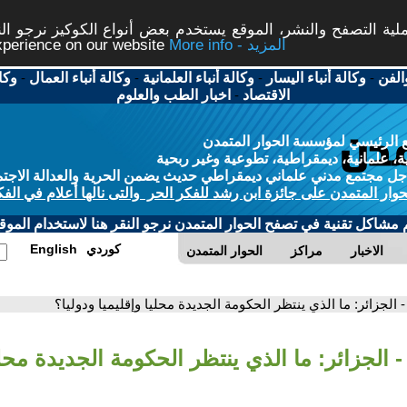
ة التصفح والنشر، الموقع يستخدم بعض أنواع الكوكيز نرجو النق
More info - المزيد
experience on our website
الفن
-
وكالة أنباء اليسار
-
وكالة أنباء العلمانية
-
وكالة أنباء العمال
-
وكا
الاقتصاد
-
اخبار الطب والعلوم
 الرئيسي لمؤسسة الحوار المتمدن
، علمانية، ديمقراطية، تطوعية وغير ربحية
ل مجتمع مدني علماني ديمقراطي حديث يضمن الحرية والعدالة الاجتم
حوار المتمدن على جائزة ابن رشد للفكر الحر والتى نالها أعلام في الفك
م مشاكل تقنية في تصفح الحوار المتمدن نرجو النقر هنا لاستخدام الموقع
كوردي
English
الاخبار
مراكز
الحوار المتمدن
- الجزائر: ما الذي ينتظر الحكومة الجديدة محليا وإقليميا ودوليا؟
- الجزائر: ما الذي ينتظر الحكومة الجديدة محلي