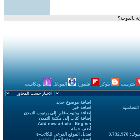
ئة بالدوحة؟
بنترست
بلوكر
فليبورد
الموبايل
بودكاست
اضافة موضوع جديد
التضامنية
اضافة خبر
إضافة يوتيوب-فلم إلى يوتيوب التمدن
إضافة كتاب إلى مكتبة التمدن
Add new article - English
أضف حملة
3,732,97
تعديل الموقع الفرعي للكاتب-ة
ابحث في موقع الحوار المتمدن