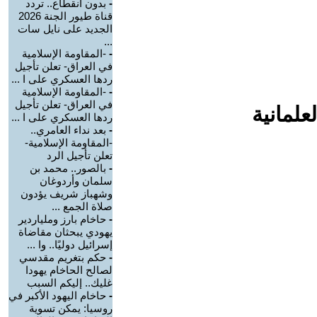
-
بدون انقطاع.. تردد
قناة طيور الجنة 2026
الجديد على نايل سات
...
-
-المقاومة الإسلامية
في العراق- تعلن تأجيل
ردها العسكري على ا ...
-
-المقاومة الإسلامية
في العراق- تعلن تأجيل
علمانية
ردها العسكري على ا ...
-
بعد نداء العامري..
-المقاومة الإسلامية-
تعلن تأجيل الرد
-
بالصور.. محمد بن
سلمان وأردوغان
وشهباز شريف يؤدون
صلاة الجمع ...
-
حاخام بارز وملياردير
يهودي يبحثان مقاضاة
إسرائيل دوليًا.. وا ...
-
حكم بتغريم مقدسي
لصالح الحاخام يهودا
غليك.. إليكم السبب
-
حاخام اليهود الأكبر في
روسيا: يمكن تسوية