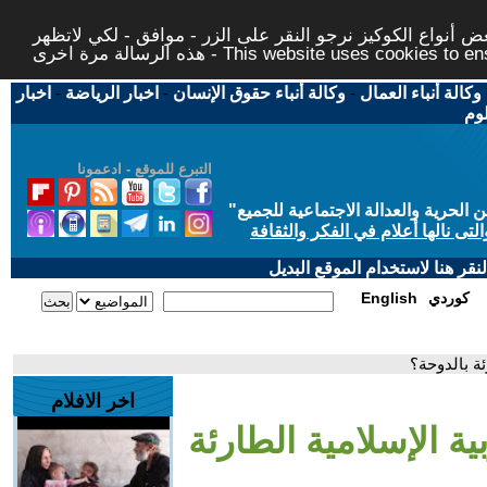
 أنواع الكوكيز نرجو النقر على الزر - موافق - لكي لاتظهر
This website uses cookies to ensure you ge
وكالة أنباء العمال
-
وكالة أنباء حقوق الإنسان
-
اخبار الرياضة
-
اخبار
لوم
التبرع للموقع - ادعمونا
حرية والعدالة الاجتماعية للجميع
"
تى نالها أعلام في الفكر والثقافة
قر هنا لاستخدام الموقع البديل
كوردي
English
ئة بالدوحة؟
اخر الافلام
بية الإسلامية الطارئة