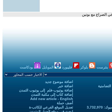
في الصراع مع بوتين
بنترست
بلوكر
فليبورد
الموبايل
بودكاست
اضافة موضوع جديد
التضامنية
اضافة خبر
إضافة يوتيوب-فلم إلى يوتيوب التمدن
إضافة كتاب إلى مكتبة التمدن
Add new article - English
أضف حملة
3,732,97
تعديل الموقع الفرعي للكاتب-ة
ابحث في موقع الحوار المتمدن