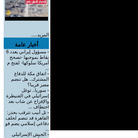
المزيد.....
أخبار عامة
-
مسؤول إيراني يعدد 6
نقاط بموجبها -تصحح
أمريكا سلوكها- لفتح م
...
-
اتفاق مكة للدفاع
المشترك.. هل تنضم
مصر قريبا؟
-
سوريا.. توغل
إسرائيلي في القنيطرة
والإفراج عن شاب بعد
اختطاف ...
-
تل أبيب تترقب بحذر:
القاهرة قد تنضم لحلف
دفاعي إسلامي يضم قو
...
-
الجيش الإسرائيلي