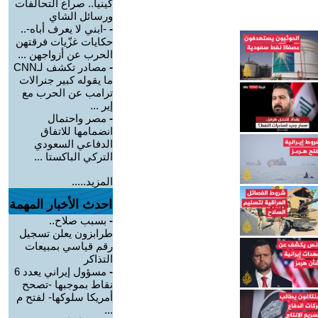
كينيا.. صراع التحالفات
ورسائل الشاي
-
-ابني لا يعرف أباه-..
حكايات غزّيات فرقتهن
الحرب عن أزواجهن ...
-
مصادر تكشف لـCNN
ما يقوله كبير جنرالات
ترامب عن الحرب مع
إير ...
-
مصر واحتمال
انضمامها للاتفاق
الدفاعي السعودي
التركي الباكستا ...
المزيد.....
احدث الأخبار المهمة
-
بسبب صلاح..
طرابزون يعلن تسجيل
رقم قياسي بمبيعات
التذاكر
-
مسؤول إيراني يعدد 6
نقاط بموجبها -تصحح
أمريكا سلوكها- لفتح م
...