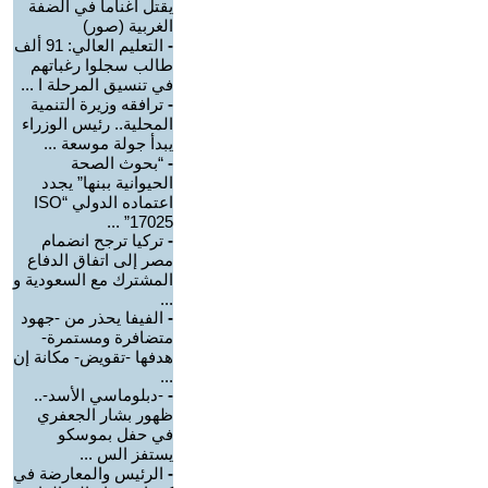
يقتل أغناما في الضفة
الغربية (صور)
-
التعليم العالي: 91 ألف
طالب سجلوا رغباتهم
في تنسيق المرحلة ا ...
-
ترافقه وزيرة التنمية
المحلية.. رئيس الوزراء
يبدأ جولة موسعة ...
-
“بحوث الصحة
الحيوانية ببنها” يجدد
اعتماده الدولي “ISO
17025” ...
-
تركيا ترجح انضمام
مصر إلى اتفاق الدفاع
المشترك مع السعودية و
...
-
الفيفا يحذر من -جهود
متضافرة ومستمرة-
هدفها -تقويض- مكانة إن
...
-
-دبلوماسي الأسد-..
ظهور بشار الجعفري
في حفل بموسكو
يستفز الس ...
-
الرئيس والمعارضة في