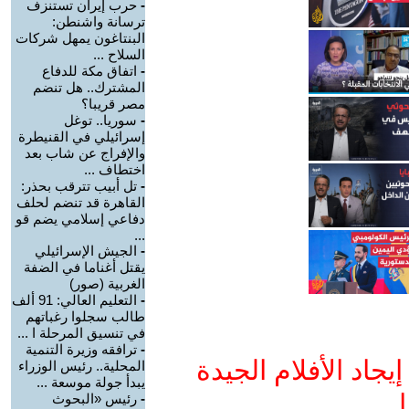
-
حرب إيران تستنزف
ترسانة واشنطن:
البنتاغون يمهل شركات
السلاح ...
-
اتفاق مكة للدفاع
المشترك.. هل تنضم
مصر قريبا؟
-
سوريا.. توغل
إسرائيلي في القنيطرة
والإفراج عن شاب بعد
اختطاف ...
-
تل أبيب تترقب بحذر:
القاهرة قد تنضم لحلف
دفاعي إسلامي يضم قو
...
-
الجيش الإسرائيلي
يقتل أغناما في الضفة
الغربية (صور)
-
التعليم العالي: 91 ألف
طالب سجلوا رغباتهم
في تنسيق المرحلة ا ...
-
ترافقه وزيرة التنمية
جاد الأفلام الجيدة
المحلية.. رئيس الوزراء
يبدأ جولة موسعة ...
ا
-
رئيس «البحوث