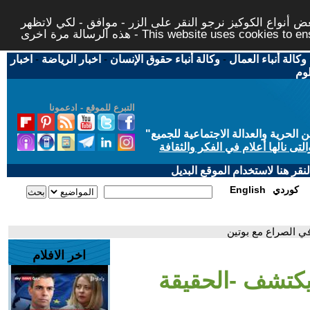
 أنواع الكوكيز نرجو النقر على الزر - موافق - لكي لاتظهر
This website uses cookies to ensure you ge
وكالة أنباء العمال
-
وكالة أنباء حقوق الإنسان
-
اخبار الرياضة
-
اخبار
لوم
التبرع للموقع - ادعمونا
حرية والعدالة الاجتماعية للجميع
"
تى نالها أعلام في الفكر والثقافة
قر هنا لاستخدام الموقع البديل
كوردي
English
في الصراع مع بوتين
اخر الافلام
 يكتشف -الحقيقة