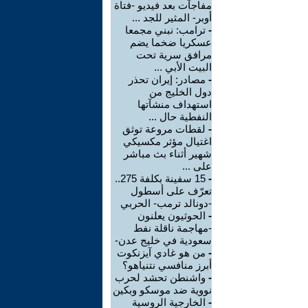
مفاجآت بعد فيديو -فتاة
أوبر- المثير للجد ...
-
ترامب: نبني مجمعا
عسكريا ضخما يضم
مرافق سرية تحت
البيت الأبي ...
-
مصادر: إيران تحذر
دول الخليج من
استهداف منشآتها
النفطية حال ...
-
لقطات مروعة توثق
اغتيال مؤثر مكسيكي
شهير أثناء بث مباشر
على ...
-
15 سفينة بكلفة 275..
تعرّف على أسطول
-دونالد ترمب- الحربي
-
الحوثيون يعلنون
-مهاجمة ناقلة نفط
سعودية في خليج عدن-
-
من هو غادي آيزنكوت
أبرز منافسي نتنياهو؟
-
واشنطن تحشد لحرب
نووية ضد موسكو وبكين
-
الخارجية الروسية