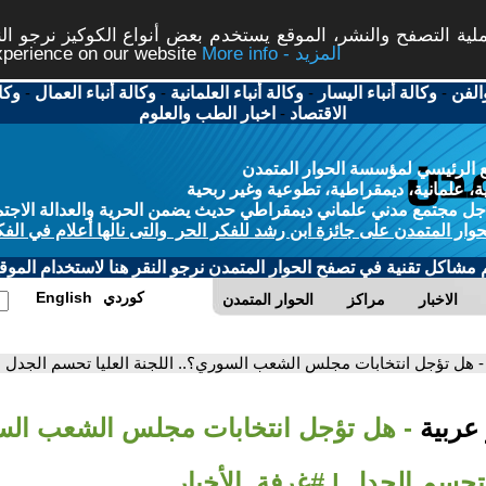
ة التصفح والنشر، الموقع يستخدم بعض أنواع الكوكيز نرجو النق
More info - المزيد
experience on our website
الفن
-
وكالة أنباء اليسار
-
وكالة أنباء العلمانية
-
وكالة أنباء العمال
-
وكا
الاقتصاد
-
اخبار الطب والعلوم
 الرئيسي لمؤسسة الحوار المتمدن
، علمانية، ديمقراطية، تطوعية وغير ربحية
ل مجتمع مدني علماني ديمقراطي حديث يضمن الحرية والعدالة الاجتم
حوار المتمدن على جائزة ابن رشد للفكر الحر والتى نالها أعلام في الفك
م مشاكل تقنية في تصفح الحوار المتمدن نرجو النقر هنا لاستخدام الموقع
كوردي
English
الاخبار
مراكز
الحوار المتمدن
- هل تؤجل انتخابات مجلس الشعب السوري؟.. اللجنة العليا تحسم الجدل | 
 عربية
- هل تؤجل انتخابات مجلس الشعب الس
ا تحسم الجدل | #غرفة_الأخبار