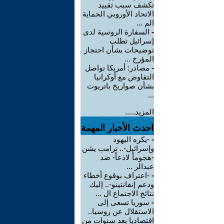
تكشف سبب تقييد
الاتحاد الأوروبي الحماية
الم ...
-
السفارة الروسية لدى
إسرائيل تطلب
توضيحات بشأن احتجاز
المؤرخ ...
-
مصادر: أمريكا تواصل
التفاوض مع أوكرانيا
بشأن صواريخ باتريوت
...
المزيد.....
احدث الأخبار المهمة
-
-يكره اليهود
وإسرائيل-.. ترامب يشن
-هجوماً لاذعاً- ضد
عبدالر ...
-
-اعتراف بوقوع أخطاء
ودعم إنفانتينو-.. إليك
نتائج الاجتماع ال ...
-
سوريا تسعى إلى
الاستقلال عن روسيا..
اقتصاديا بعد سنوات من