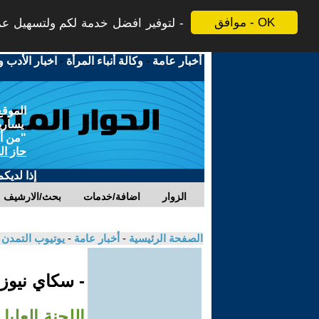
موافق - OK
لتوفير افضل خدمة لكم ولتسهيل عملي
أخبار عامة
-
وكالة أنباء المرأة
-
اخبار الأدب و
الموقع
يسارية
"من أج
حاز ال
إذا لديك
الزوار
اضافة/خدمات
بحث/الارشيف
الصفحة الرئيسية
-
أخبار عامة
-
يوتيوب التمدن
- سكاي نيوز
اللجنة العلي