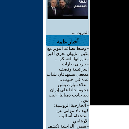
المزيد.....
أخبار عامة
-
وسط تصاعد التوتر مع
بكين.. تايوان تجري أكبر
مناوراتها العسكر ...
-
جرحى بغارات
إسرائيلية وقصف
مدفعي يستهدفان بلدات
عدة في جنوب ...
-
علاء مبارك يشن
هجوما حادا على إيران
بعد حادث دمياط: -ليت
بين ...
-
الخارجية الروسية:
كييف لا تتوانى عن
استخدام أساليب
الإرهابيي ...
-
مصر.. الداخلية تكشف