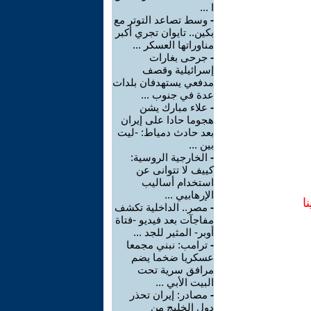
ا ...
-
وسط تصاعد التوتر مع
بكين.. تايوان تجري أكبر
مناوراتها العسكر ...
-
جرحى بغارات
إسرائيلية وقصف
مدفعي يستهدفان بلدات
عدة في جنوب ...
-
علاء مبارك يشن
هجوما حادا على إيران
بعد حادث دمياط: -ليت
بين ...
-
الخارجية الروسية:
كييف لا تتوانى عن
استخدام أساليب
الإرهابيي ...
ا
-
مصر.. الداخلية تكشف
مفاجآت بعد فيديو -فتاة
أوبر- المثير للجد ...
-
ترامب: نبني مجمعا
عسكريا ضخما يضم
مرافق سرية تحت
البيت الأبي ...
-
مصادر: إيران تحذر
دول الخليج من