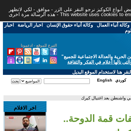
 أنواع الكوكيز نرجو النقر على الزر - موافق - لكي لاتظهر
This website uses cookies to ensure you ge
وكالة أنباء العمال
-
وكالة أنباء حقوق الإنسان
-
اخبار الرياضة
-
اخبار
لوم
التبرع للموقع - ادعمونا
حرية والعدالة الاجتماعية للجميع
"
تى نالها أعلام في الفكر والثقافة
قر هنا لاستخدام الموقع البديل
كوردي
English
في واشنطن بعد اغتيال كيرك
اخر الافلام
فات قمة الدوحة..