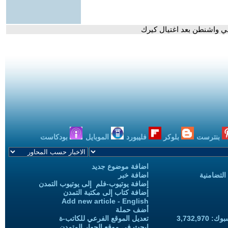
في واشنطن بعد اغتيال كيرك
بنترست
بلوكر
فليبورد
الموبايل
بودكاست
اضافة موضوع جديد
التضامنية
اضافة خبر
إضافة يوتيوب-فلم إلى يوتيوب التمدن
إضافة كتاب إلى مكتبة التمدن
Add new article - English
أضف حملة
3,732,97
تعديل الموقع الفرعي للكاتب-ة
ابحث في موقع الحوار المتمدن