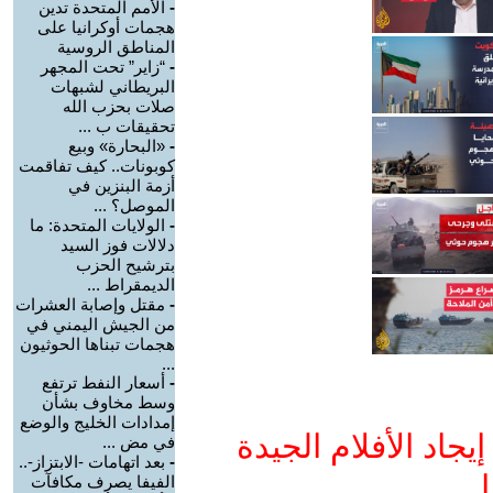
-
الأمم المتحدة تدين
هجمات أوكرانيا على
المناطق الروسية
-
“زاير” تحت المجهر
البريطاني لشبهات
صلات بحزب الله
تحقيقات ب ...
-
«البحارة» وبيع
كوبونات.. كيف تفاقمت
أزمة البنزين في
الموصل؟ ...
-
الولايات المتحدة: ما
دلالات فوز السيد
بترشيح الحزب
الديمقراط ...
-
مقتل وإصابة العشرات
من الجيش اليمني في
هجمات تبناها الحوثيون
...
-
أسعار النفط ترتفع
وسط مخاوف بشأن
إمدادات الخليج والوضع
جاد الأفلام الجيدة
في مض ...
-
بعد اتهامات -الابتزاز-..
ا
الفيفا يصرف مكافآت