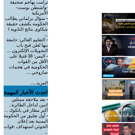
ترامب يهاجم صحيفة
-واشنطن بوست-
الأمريكية
-
سؤال برلماني يطالب
الحكومة بكشف حقيقة
شكاوى نتائج الثانوية ا
...
-
التعليم العالي: جامعة
بنها تُعلن فتح باب
التحويلات الإلكترون ...
-
اليمن: 38 قتيلا على
الأقل من القوات
الحكومية في هجمات
صاروخي ...
المزيد.....
احدث الأخبار المهمة
-
بعد ملاحقة ممثلين
اثنين لداخل الطائرة..
أكبر مطار في بانكوك ...
-
أول تعليق من الحكومة
اليمنية بعد إعلان
الحوثي استهداف -قوات
...