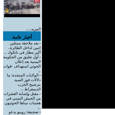
المزيد.....
أخبار عامة
-
بعد ملاحقة ممثلين
اثنين لداخل الطائرة..
أكبر مطار في بانكوك ...
-
أول تعليق من الحكومة
اليمنية بعد إعلان
الحوثي استهداف -قوات
...
-
الولايات المتحدة: ما
دلالات فوز السيد
بترشيح الحزب
الديمقراط ...
-
مقتل وإصابة العشرات
من الجيش اليمني في
هجمات تبناها الحوثيون
...
-
صحيفة: روبيو يدعو