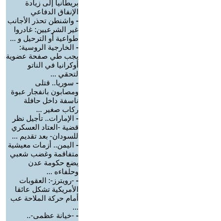
بريطانيا إلى زيادة
الإنفاق الدفاعي
-
واشنطن تحذر الأجانب
غير الشرعيين: غادروا
طواعية أو الترحيل و ...
-
الخارجية الروسية:
يجب طي صفحة عضوية
أوكرانيا في الناتو
لتحقي ...
-
سوريا.. قتلى
ومصابون بانفجار عبوة
ناسفة داخل حافلة
ركاب صغير ...
-
الإمارات.. تأجيل نظر
قضية -العتاد العسكري
للسودان- بعد تقديم ...
-
اليمن.. أزمات معيشية
متفاقمة وغضب شعبي
يضع حكومة عدن
وحلفاءه ...
-
-رويترز-: العقوبات
الأمريكية تشكل عائقا
أمام حركة الملاحة عب
...
-
-خيانة عظمى-..